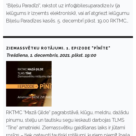
“Biļešu Paradīzi”, rakstot uz info@bilesuparadize.lv (ja
ielūgums ir izņemts elektroniski), vai arī atgriezt ielūgumu
Biļešu Paradīzes kasēs. 5. decembrī plkst. 19.00 RKTMC…
ZIEMASSVĒTKU ROTĀJUMI. 1. EPIZODE "PĪNĪTE"
Trešdiena, 1. decembris, 2021. plkst. 19:00
RKTMC “Mazā Ģilde” pagrabstāvā, klūgu, meldru, dažādu
pinumu, steļļu un tautisku segu ieskauti darbojas TLMS
“Tīne” amatnieki. Ziemassvētku gaidīšanas laiks ir jūtami
rosīgs – tiek gatavoti tautiski rotājumi, kuriem piemīt īpaša