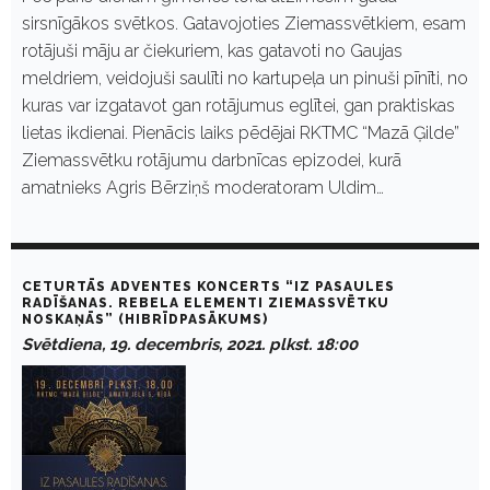
sirsnīgākos svētkos. Gatavojoties Ziemassvētkiem, esam
rotājuši māju ar čiekuriem, kas gatavoti no Gaujas
meldriem, veidojuši saulīti no kartupeļa un pinuši pīnīti, no
kuras var izgatavot gan rotājumus eglītei, gan praktiskas
lietas ikdienai. Pienācis laiks pēdējai RKTMC “Mazā Ģilde”
Ziemassvētku rotājumu darbnīcas epizodei, kurā
amatnieks Agris Bērziņš moderatoram Uldim…
CETURTĀS ADVENTES KONCERTS “IZ PASAULES
RADĪŠANAS. REBELA ELEMENTI ZIEMASSVĒTKU
NOSKAŅĀS” (HIBRĪDPASĀKUMS)
Svētdiena, 19. decembris, 2021. plkst. 18:00