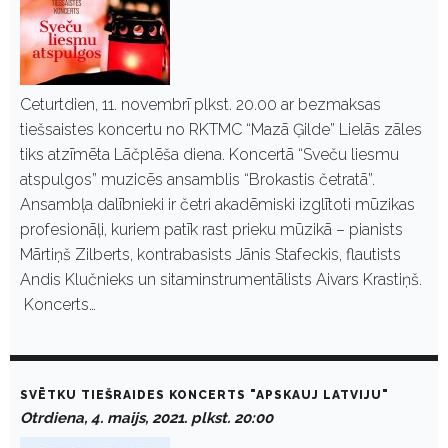
Ceturtdien, 11. novembrī plkst. 20.00 ar bezmaksas
tiešsaistes koncertu no RKTMC “Mazā Ģilde” Lielās zāles
tiks atzīmēta Lāčplēša diena. Koncertā “Sveču liesmu
atspulgos” muzicēs ansamblis “Brokastis četratā”.
Ansambļa dalībnieki ir četri akadēmiski izglītoti mūzikas
profesionāļi, kuriem patīk rast prieku mūzikā – pianists
Mārtiņš Zilberts, kontrabasists Jānis Stafeckis, flautists
Andis Klučnieks un sitaminstrumentālists Aivars Krastiņš.
Koncerts…
SVĒTKU TIEŠRAIDES KONCERTS "APSKAUJ LATVIJU"
Otrdiena, 4. maijs, 2021. plkst. 20:00