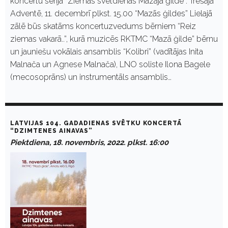
koncertu sērijā “Ziemas svētdienas Mazajā ģildē”. Trešajā
Adventē, 11. decembrī plkst. 15.00 “Mazās ģildes” Lielajā
zālē būs skatāms koncertuzvedums bērniem “Reiz
ziemas vakarā..”, kurā muzicēs RKTMC “Mazā ģilde” bērnu
un jauniešu vokālais ansamblis “Kolibri” (vadītājas Inita
Malnača un Agnese Malnača), LNO soliste Ilona Bagele
(mecosoprāns) un instrumentāls ansamblis…
LATVIJAS 104. GADADIENAS SVĒTKU KONCERTĀ
“DZIMTENES AINAVAS”
Piektdiena, 18. novembris, 2022. plkst. 16:00