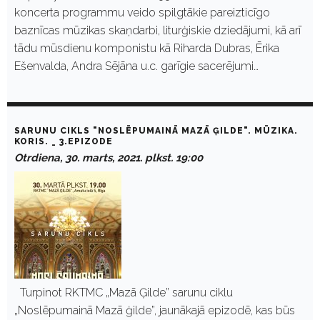
koncerta programmu veido spilgtākie pareizticīgo
baznīcas mūzikas skaņdarbi, liturģiskie dziedājumi, kā arī
tādu mūsdienu komponistu kā Riharda Dubras, Ērika
Ešenvalda, Andra Sējāna u.c. garīgie sacerējumi…
SARUNU CIKLS "NOSLĒPUMAINĀ MAZĀ ĢILDE". MŪZIKA.
KORIS. _ 3.EPIZODE
Otrdiena, 30. marts, 2021. plkst. 19:00
Turpinot RKTMC „Mazā Ģilde” sarunu ciklu
„Noslēpumainā Mazā ģilde”, jaunākajā epizodē, kas būs