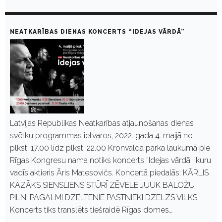
NEATKARĪBAS DIENAS KONCERTS “IDEJAS VĀRDĀ”
Latvijas Republikas Neatkarības atjaunošanas dienas
svētku programmas ietvaros, 2022. gada 4. maijā no
plkst. 17.00 līdz plkst. 22.00 Kronvalda parka laukumā pie
Rīgas Kongresu nama notiks koncerts “Idejas vārdā”, kuru
vadīs aktieris Āris Matesovičs. Koncertā piedalās: KĀRLIS
KAZĀKS SIENSLIENS STŪRĪ ZĒVELE JUUK BALOŽU
PILNI PAGALMI DZELTENIE PASTNIEKI DZELZS VILKS
Koncerts tiks translēts tiešraidē Rīgas domes…