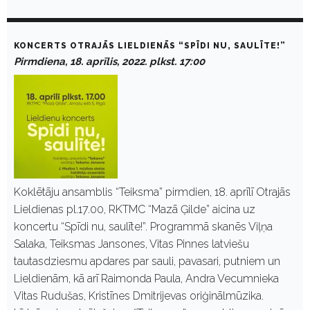
KONCERTS OTRAJĀS LIELDIENĀS “SPĪDI NU, SAULĪTE!”
Pirmdiena, 18. aprīlis, 2022. plkst. 17:00
Koklētāju ansamblis “Teiksma” pirmdien, 18. aprīlī Otrajās
Lieldienas pl.17.00, RKTMC “Mazā Ģilde” aicina uz
koncertu “Spīdi nu, saulīte!”. Programmā skanēs Viļņa
Salaka, Teiksmas Jansones, Vitas Pinnes latviešu
tautasdziesmu apdares par sauli, pavasari, putniem un
Lieldienām, kā arī Raimonda Paula, Andra Vecumnieka
Vitas Rudušas, Kristīnes Dmitrijevas oriģinālmūzika.