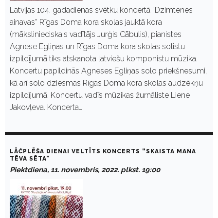
Latvijas 104. gadadienas svētku koncertā “Dzimtenes
ainavas” Rīgas Doma kora skolas jauktā kora
(mākslinieciskais vadītājs Jurģis Cābulis), pianistes
Agnese Egliņas un Rīgas Doma kora skolas solistu
izpildījumā tiks atskaņota latviešu komponistu mūzika.
Koncertu papildinās Agneses Egliņas solo priekšnesumi,
kā arī solo dziesmas Rīgas Doma kora skolas audzēkņu
izpildījumā. Koncertu vadīs mūzikas žurnāliste Liene
Jakovļeva. Koncerta…
LĀČPLĒŠA DIENAI VELTĪTS KONCERTS “SKAISTA MANA
TĒVA SĒTA”
Piektdiena, 11. novembris, 2022. plkst. 19:00