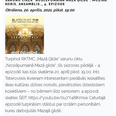
SARUNU CIKLA "NOSLĒPUMAINĀ MAZĀ ĢILDE". MŪZIKA.
KORIS. ANSAMBLIS._ 4. EPIZODE
Otrdiena, 20. aprīlis, 2021. plkst. 19:00
Turpinot RKTMC „Mazā Ģilde” sarunu ciklu
„Noslēpumainā Mazā ģilde”, šīs sezonas pēdējā – 4.
epizodē, kas būs skatāma 20. aprīlī plkst. 19.00, Ints
Teterovskis ikvienam interesentam piedāvās ieskatīties
ēkas kultūras dzīves norisēs, pievēršoties dziedošiem
kolektīviem – no bērniem līdz senioriem. 4.epizodi
skaties ŠEIT: https://youtu.be/0u7Y48IKm1w Ceturtajā
epizodē turpināsim stāstus par izcilām personībām,
kuras darbojušās Mazajā ģildē…