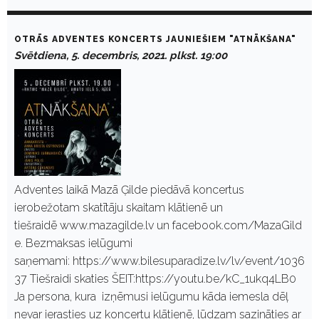
OTRĀS ADVENTES KONCERTS JAUNIEŠIEM "ATNĀKŠANA"
Svētdiena, 5. decembris, 2021. plkst. 19:00
Adventes laikā Mazā Ģilde piedāvā koncertus
ierobežotam skatītāju skaitam klātienē un
tiešraidē www.mazagilde.lv un facebook.com/MazaGild
e. Bezmaksas ielūgumi
saņemami: https://www.bilesuparadize.lv/lv/event/1036
37 Tiešraidi skaties ŠEIT:https://youtu.be/kC_1ukq4LB0
Ja persona, kura izņēmusi ielūgumu kāda iemesla dēļ
nevar ierasties uz koncertu klātienē, lūdzam sazināties ar