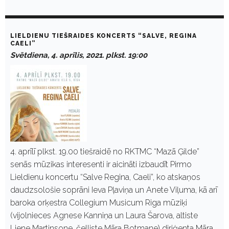
LIELDIENU TIEŠRAIDES KONCERTS “SALVE, REGINA
CAELI”
Svētdiena, 4. aprīlis, 2021. plkst. 19:00
4. aprīlī plkst. 19.00 tiešraidē no RKTMC “Mazā Ģilde”
senās mūzikas interesenti ir aicināti izbaudīt Pirmo
Lieldienu koncertu “Salve Regina, Caeli”, ko atskaņos
daudzsološie soprāni Ieva Pļaviņa un Anete Viļuma, kā arī
baroka orķestra Collegium Musicum Riga mūziķi
(vijolnieces Agnese Kanniņa un Laura Šarova, altiste
Liene Martinsone, čelliste Māra Botmane) diriģenta Māra