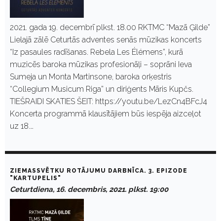
2021. gada 19. decembrī plkst. 18.00 RKTMC “Mazā Ģilde”
Lielajā zālē Ceturtās adventes senās mūzikas koncerts
“Iz pasaules radīšanas. Rebela Les Élémens”, kurā
muzicēs baroka mūzikas profesionāļi – soprāni Ieva
Sumeja un Monta Martinsone, baroka orķestris
“Collegium Musicum Riga” un diriģents Māris Kupčs.
TIEŠRAIDI SKATIES ŠEIT: https://youtu.be/LezCn4BFcJ4
Koncerta programmā klausītājiem būs iespēja aizceļot
uz 18.…
ZIEMASSVĒTKU ROTĀJUMU DARBNĪCA. 3. EPIZODE
"KARTUPELIS"
Ceturtdiena, 16. decembris, 2021. plkst. 19:00