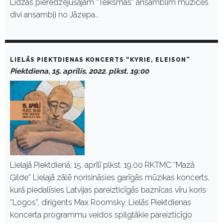
Līdzās pieredzējušajam “Teiksmas” ansamblim muzicēs
divi ansambļi no Jāzepa…
LIELĀS PIEKTDIENAS KONCERTS “KYRIE, ELEISON”
Piektdiena, 15. aprīlis, 2022. plkst. 19:00
Lielajā Piektdienā, 15. aprīlī plkst. 19.00 RKTMC “Mazā
Ģilde” Lielajā zālē norisināsies garīgās mūzikas koncerts,
kurā piedalīsies Latvijas pareizticīgās baznīcas vīru koris
“Logos”, diriģents Max Roomsky. Lielās Piektdienas
koncerta programmu veidos spilgtākie pareizticīgo