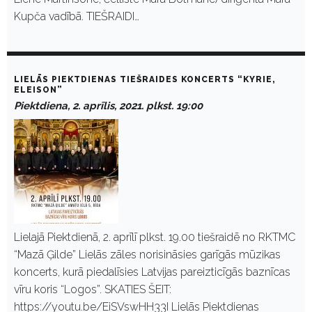
Kupča vadībā. TIEŠRAIDI…
LIELĀS PIEKTDIENAS TIEŠRAIDES KONCERTS “KYRIE,
ELEISON”
Piektdiena, 2. aprīlis, 2021. plkst. 19:00
Lielajā Piektdienā, 2. aprīlī plkst. 19.00 tiešraidē no RKTMC
“Mazā Ģilde” Lielās zāles norisināsies garīgās mūzikas
koncerts, kurā piedalīsies Latvijas pareizticīgās baznīcas
vīru koris “Logos”. SKATIES ŠEIT:
https://youtu.be/EiSVswHH33I Lielās Piektdienas