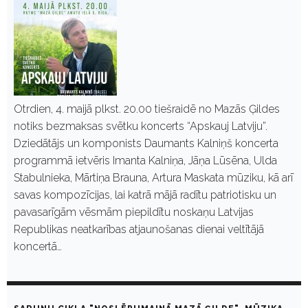
Otrdien, 4. maijā plkst. 20.00 tiešraidē no Mazās Ģildes
notiks bezmaksas svētku koncerts “Apskauj Latviju”.
Dziedātājs un komponists Daumants Kalniņš koncerta
programmā ietvēris Imanta Kalniņa, Jāņa Lūsēna, Ulda
Stabulnieka, Mārtiņa Brauna, Artura Maskata mūziku, kā arī
savas kompozīcijas, lai katrā mājā radītu patriotisku un
pavasarīgām vēsmām piepildītu noskaņu Latvijas
Republikas neatkarības atjaunošanas dienai veltītājā
koncertā…