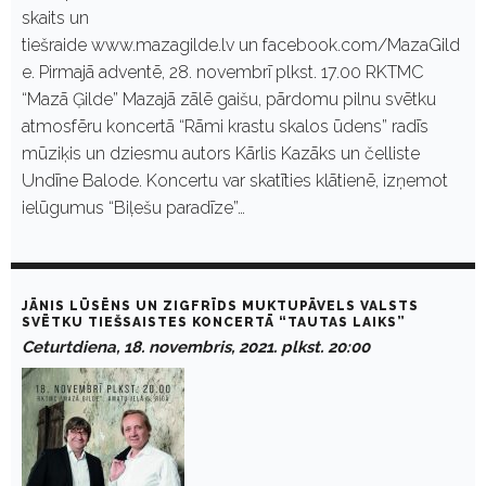
skaits un
tiešraide www.mazagilde.lv un facebook.com/MazaGild
e. Pirmajā adventē, 28. novembrī plkst. 17.00 RKTMC
“Mazā Ģilde” Mazajā zālē gaišu, pārdomu pilnu svētku
atmosfēru koncertā “Rāmi krastu skalos ūdens” radīs
mūziķis un dziesmu autors Kārlis Kazāks un čelliste
Undīne Balode. Koncertu var skatīties klātienē, izņemot
ielūgumus “Biļešu paradīze”…
JĀNIS LŪSĒNS UN ZIGFRĪDS MUKTUPĀVELS VALSTS
SVĒTKU TIEŠSAISTES KONCERTĀ “TAUTAS LAIKS”
Ceturtdiena, 18. novembris, 2021. plkst. 20:00