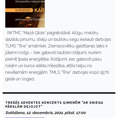
RKTMC “Mazā Ģilde” pagrabstāvā, klūgu, meldru,
dažādu pinumu, steļļu un tautisku segu ieskauti darbojas
TLMS “Tīne” amatnieki. Ziemassvētku gaidīšanas laiks ir
jūtami rosīgs – tiek gatavoti tautiski rotājumi, kuriem
piemīt īpaša enerģētika. Rotājumi, kas gatavoti pašu
rokām un kuros ielikta mīlestība, attīra telpu no
nevēlamām enerģijām. TMLS “Tīne” darbojas kopš 1976.
gada un šogad…
TREŠĀS ADVENTES KONCERTS ĢIMENĒM "AR SNIEGA
PĀRSLĀM DEJOJOT"
Svētdiena, 12. decembris, 2021. plkst. 17:00