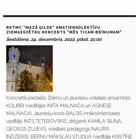
C
a
RKTMC "MAZĀ ĢILDE" AMATIERKOLEKTĪVU
t
ZIEMASSVĒTKU KONCERTS "MĒS TICAM BRĪNUMAM"
e
Sestdiena, 24. decembris, 2022. plkst. 21:00
g
o
r
y
:
E
-
K
u
l
t
Koncertā piedalās: Bērnu un jauniešu vokālais ansamblis
u
KOLIBRI (vadītājas INITA MALNAČA un AGNESE
r
a
MALNAČA), Jauniešu koris BALSIS (mākslinieciskais
vadītājs INTS TETEROVSKIS, diriģenti KAMILA SILIŅA,
GEORGS ZUJEVS, vokālais pedagogs NAURIS
INDZERIS), BĒRNU MĀKSLAS STUDIJA (vadītāja KRISTĪNE