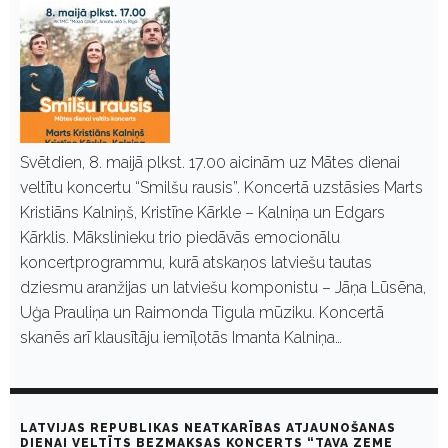
Svētdien, 8. maijā plkst. 17.00 aicinām uz Mātes dienai
veltītu koncertu “Smilšu rausis”. Koncertā uzstāsies Marts
Kristiāns Kalniņš, Kristīne Kārkle – Kalniņa un Edgars
Kārklis. Mākslinieku trio piedāvās emocionālu
koncertprogrammu, kurā atskaņos latviešu tautas
dziesmu aranžijas un latviešu komponistu – Jāņa Lūsēna,
Uģa Prauliņa un Raimonda Tigula mūziku. Koncertā
skanēs arī klausītāju iemīļotās Imanta Kalniņa…
LATVIJAS REPUBLIKAS NEATKARĪBAS ATJAUNOŠANAS
DIENAI VELTĪTS BEZMAKSAS KONCERTS “TAVA ZEME