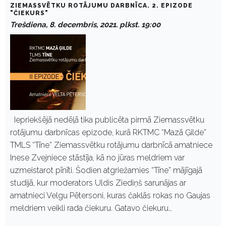
ZIEMASSVĒTKU ROTĀJUMU DARBNĪCA. 2. EPIZODE
"ČIEKURS"
Trešdiena, 8. decembris, 2021. plkst. 19:00
Iepriekšējā nedēļā tika publicēta pirmā Ziemassvētku
rotājumu darbnīcas epizode, kurā RKTMC “Mazā Ģilde”
TMLS “Tīne” Ziemassvētku rotājumu darbnīcā amatniece
Inese Zvejniece stāstīja, kā no jūras meldriem var
uzmeistarot pīnīti. Šodien atgriežamies “Tīne” mājīgajā
studijā, kur moderators Uldis Ziediņš sarunājas ar
amatnieci Velgu Pētersoni, kuras čaklās rokas no Gaujas
meldriem veikli rada čiekuru. Gatavo čiekuru…