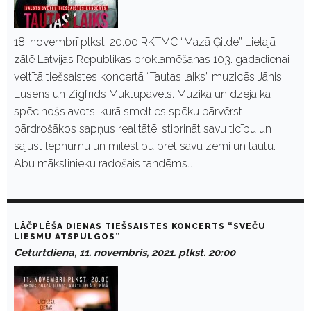
18. novembrī plkst. 20.00 RKTMC “Mazā Ģilde” Lielajā
zālē Latvijas Republikas proklamēšanas 103. gadadienai
veltītā tiešsaistes koncertā “Tautas laiks” muzicēs Jānis
Lūsēns un Zigfrīds Muktupāvels. Mūzika un dzeja kā
spēcinošs avots, kurā smelties spēku pārvērst
pārdrošākos sapņus realitātē, stiprināt savu ticību un
sajust lepnumu un mīlestību pret savu zemi un tautu.
Abu mākslinieku radošais tandēms…
LĀČPLĒŠA DIENAS TIEŠSAISTES KONCERTS “SVEČU
LIESMU ATSPULGOS”
Ceturtdiena, 11. novembris, 2021. plkst. 20:00