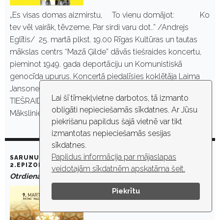
„Es visas domas aizmirstu, To vienu domājot: Ko
tev vēl vairāk, tēvzeme, Par sirdi varu dot..” /Andrejs
Eglītis/ 25. martā plkst. 19.00 Rīgas Kultūras un tautas
mākslas centrs “Mazā Ģilde” dāvās tiešraides koncertu,
pieminot 1949. gada deportāciju un Komunistiskā
genocīda upurus. Koncertā piedalīsies koklētāja Laima
Jansone un dziedātāja Anta Eņģele. KONCERTA
Lai šī tīmekļvietne darbotos, tā izmanto
TIEŠRAIDE ŠEIT: https://youtu.be/mH6dhZTNdfY
obligāti nepieciešamās sīkdatnes. Ar Jūsu
Mākslinieces…
piekrišanu papildus šajā vietnē var tikt
izmantotas nepieciešamās sesijas
sīkdatnes.
Papildus informācija par mājaslapas
SARUNU CIKLS „NOSLĒPUMAINĀ MAZĀ ĢILDE”. DEJA. _
2.EPIZODE
veidotajām sīkdatnēm apskatāma šeit.
Otrdiena, 9. marts, 2021. plkst. 19:00
Piekrītu