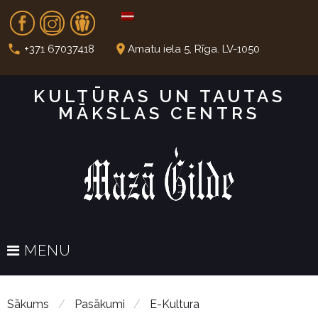
S
Fb
In
Dr
k
i
call
place
+371 67037418
Amatu iela 5, Rīga. LV-1050
p
t
KULTŪRAS UN TAUTAS
o
MĀKSLAS CENTRS
c
o
n
t
e
n
t
MENU
Sākums
/
Pasākumi
/
E-Kultura