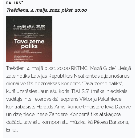
PALIKS"
Trešdiena, 4. maijs, 2022. plkst. 20:00
Trešdien, 4. maijā plkst. 20.00 RKTMC “Mazā Ģilde” Lielajā
zālē notiks Latvijas Republikas Neatkarības atjaunošanas
dienai veltīts bezmaksas koncerts “Tava zeme paliks”,
kurā uzstāsies Jauniešu koris “BALSIS” (mākslinieciskais
vadītājs Ints Teterovskis), soprāns Viktorija Pakalniece,
kontrabasists Haralds Arnis, koncertmeistare Ieva Dzērve
un dzejniece Inese Zandere. Koncertā tiks atskaņota
dažādu latviešu komponistu mūzika, kā Pētera Barisona,
Ērika…