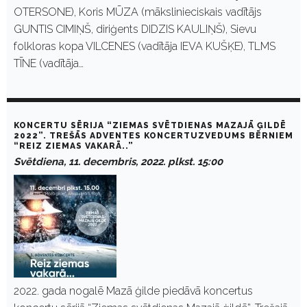
OTERSONE), Koris MŪZA (mākslinieciskais vadītājs
GUNTIS CIMIŅŠ, diriģents DIDZIS KAULIŅŠ), Sievu
folkloras kopa VILCENES (vadītāja IEVA KUŠĶE), TLMS
TĪNE (vadītāja…
KONCERTU SĒRIJA “ZIEMAS SVĒTDIENAS MAZAJĀ ĢILDĒ
2022”. TREŠĀS ADVENTES KONCERTUZVEDUMS BĒRNIEM
“REIZ ZIEMAS VAKARĀ..”
Svētdiena, 11. decembris, 2022. plkst. 15:00
2022. gada nogalē Mazā ģilde piedāvā koncertus