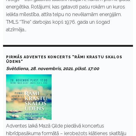
enerģētika. Rotājumi, kas gatavoti pašu rokām un kuros
ielikta mīlestība, attīra telpu no nevēlamām enerģijām.
TMLS “Tīne” darbojas kopš 1976. gada un šogad
atzīmēja…
PIRMĀS ADVENTES KONCERTS "RĀMI KRASTU SKALOS
ŪDENS"
Svētdiena, 28. novembris, 2021. plkst. 17:00
Adventes laikā Mazā Ģilde piedāvā koncertus
hibrīdpasākuma formātā – ierobežots klātienes skatītāju