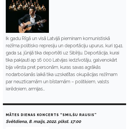
Ik gadu Rīgā un visā Latvijā pieminam komunistiskā
režīma politisko represiju un deportāciju upurus, kuri 1941.
gada 14. jūnijā tika deportēti uz Sibīriju. Deportācija, kurai
tika pakļauti ap 16 000 Latvijas iedzīvotāju, galvenokārt
bija vērsta pret personām, kuras savas agrākās
nodarbošanās laikā tika uzskatītas okupācijas režīmam
par neuzticamām un bīstamām – politiķiem, valsts
ierēdņiem, armijas…
MĀTES DIENAS KONCERTS “SMILŠU RAUSIS”
Svētdiena, 8. maijs, 2022. plkst. 17:00