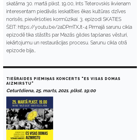
skatāma 30. martā plkst. 19.00, Ints Teterovskis ikvienam
interesentam piedāvās ieskatīties ēkas kultūras dzīves
norisēs, pievēršoties kormūzikai. 3. epizodi SKATIES
ŠEIT: https://youtu.be/2aDPmTXJt-4 Pirmajā sarunu cikla
epizodē tika stāstīts par Mazās ģildes tapšanas vēsturi,
iekārtojumu un restaurācijas procesu. Sarunu cikla otrā
epizode bija…
TIEŠRAIDES PIEMIŅAS KONCERTS "ES VISAS DOMAS
AIZMIRSTU"
Ceturtdiena, 25. marts, 2021. plkst. 19:00