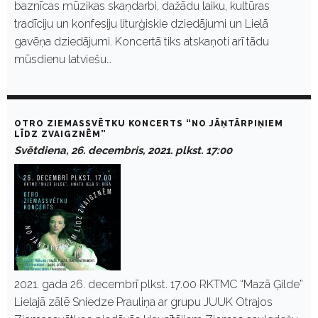
baznīcas mūzikas skaņdarbi, dažādu laiku, kultūras
tradīciju un konfesiju liturģiskie dziedājumi un Lielā
gavēņa dziedājumi. Koncertā tiks atskaņoti arī tādu
mūsdienu latviešu…
OTRO ZIEMASSVĒTKU KONCERTS “NO JĀŅTĀRPIŅIEM
LĪDZ ZVAIGZNĒM”
Svētdiena, 26. decembris, 2021. plkst. 17:00
2021. gada 26. decembrī plkst. 17.00 RKTMC “Mazā Ģilde”
Lielajā zālē Sniedze Prauliņa ar grupu JUUK Otrajos