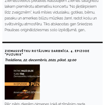
Ziemassvētkos piedāvās klausītājiem Ziemas saulgriežu
laikam piemērotu alternatīvu koncertu “No jāņtārpiņiem
līdz zvaigznēm”, kurā mīsies viduslaiku, gotikas, bērnu,
pasaku un amerikas blūzu mūzikas žanri, radot košu un
svētsvinīgu atmosfēru. Tiks atskaņotas gan Sniedzes
Prauliņas oriģināldziesmas solo izpildījumā, gan…
ZIEMASSVĒTKU ROTĀJUMU DARBNĪCA. 4. EPIZODE
"PUZURIS"
Trešdiena, 22. decembris, 2021. plkst. 19:00
Pēc pāris dienām ģimenes lokā atzīmēsim gada