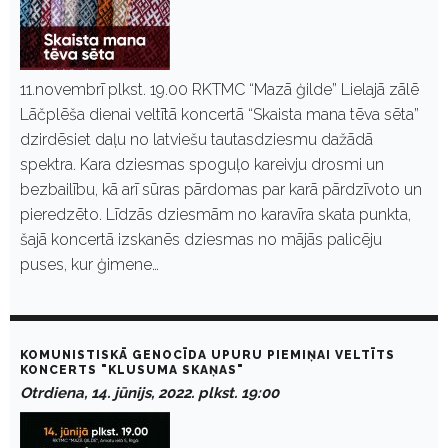
11.novembrī plkst. 19.00 RKTMC “Mazā ģilde” Lielajā zālē
Lāčplēša dienai veltītā koncertā “Skaista mana tēva sēta”
dzirdēsiet daļu no latviešu tautasdziesmu dažādā
spektra. Kara dziesmas spoguļo kareivju drosmi un
bezbailību, kā arī sūras pārdomas par karā pārdzīvoto un
pieredzēto. Līdzās dziesmām no karavīra skata punkta,
šajā koncertā izskanēs dziesmas no mājās palicēju
puses, kur ģimene…
KOMUNISTISKĀ GENOCĪDA UPURU PIEMIŅAI VELTĪTS
KONCERTS "KLUSUMA SKAŅAS"
Otrdiena, 14. jūnijs, 2022. plkst. 19:00