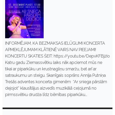
INFORMĒJAM, KA BEZMAKSAS IELŪGUMI KONCERTA
APMEKLĒJUMAM KLĀTIENĒ VAIRS NAV PIEEJAMI!
KONCERTU SKATIES ŠEIT: https://youtu.be/DepvKFBj2Io
Katru gadu Ziemassvētku laiks nāk apciemot mūs ne
tikai ar piparkūku un krustnagliņu smaržu, bet arī ar
satraukumu un steigu. Skanīgais soprāns Annija Putniņa
Trešās adventes koncerta ģimenēm “Ar sniega pārslām
dejojot” klausītājus aizvedīs muzikālā ceļojumā no
pirmssvētku drudža līdz bērnības piparkūku…