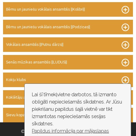
Bērnu un jauniešu vokālais ansamblis ||Kolibri||
Bērnu un jauniešu vokālais ansamblis ||Podziņas||
Vokālais ansamblis ||Putnu dārzs||
Senās mūzikas ansamblis ||LUDUS||
Kokļu klubs
Lai šī tīmekļvietne darbotos, tā izmanto
Koklētāju ansamblis ||TEIKSMA||
obligāti nepieciešamās sīkdatnes. Ar Jūsu
piekrišanu papildus šajā vietnē var tikt
Sievu kopa ||Vilcenes||
izmantotas nepieciešamās sesijas
sīkdatnes.
Papildus informācija par mājaslapas
© 2026 Rīgas pašvaldība, Rīgas valstspilsētas