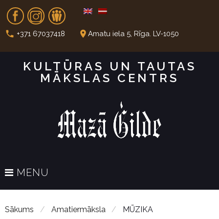
S
Fb
In
Dr
k
i
call
place
+371 67037418
Amatu iela 5, Rīga. LV-1050
p
t
KULTŪRAS UN TAUTAS
o
MĀKSLAS CENTRS
c
o
n
t
e
n
t
MENU
Sākums
/
Amatiermāksla
/
MŪZIKA