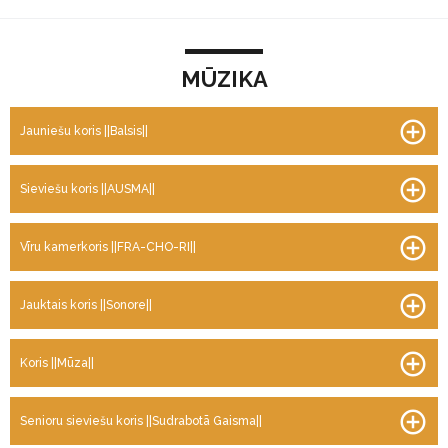
M
MŪZIKA
Ū
Z
I
Jauniešu koris ||Balsis||
K
A
Sieviešu koris ||AUSMA||
Vīru kamerkoris ||FRA-CHO-RI||
Jauktais koris ||Sonore||
Koris ||Mūza||
Senioru sieviešu koris ||Sudrabotā Gaisma||