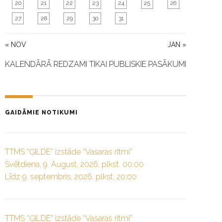
20
21
22
23
24
25
26
27
28
29
30
31
« NOV
JAN »
KALENDĀRĀ REDZAMI TIKAI PUBLISKIE PASĀKUMI
GAIDĀMIE NOTIKUMI
TTMS “ĢILDE” izstāde “Vasaras ritmi”
Svētdiena, 9. August, 2026. plkst. 00:00
Līdz 9. septembris, 2026. plkst. 20:00
TTMS “ĢILDE” izstāde “Vasaras ritmi”