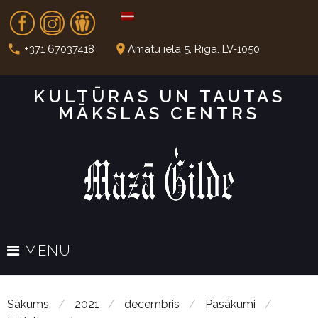
S
Fb
In
Dr
k
i
call
place
+371 67037418
Amatu iela 5, Rīga. LV-1050
p
t
KULTŪRAS UN TAUTAS
o
MĀKSLAS CENTRS
c
o
n
t
e
n
t
MENU
Sākums
/
2021
/
decembris
/
Pasākumi
/