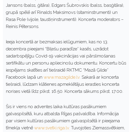
Jansons (balss, ģitāra), Edgars Šubrovskis (balss, basģitāra),
grupā spēlē arī Rinalds Maksimovs (sitaminstrumenti) un
Rasa Pole (vijole, taustiņinstrumenti). Koncerta moderators –
Reinis Pētersons.
Ieeja koncertā ar bezmaksas ielūgumiem, kas no 13.
decembra pieejami “Biļešu paradīze” kasēs, uzrādot
sadarbspējīgu Covid-19 vakcinācijas vai pārslimošanas
sertifikātu un personu apliecinošu dokumentu. Koncertu būs
iespējams skatīties arī tiešraidē RKTMC “Mazā Ģilde”
Facebook lapā un
www.mazagilde.lv.
Sakarā ar koncerta
tiešraidi, lūdzam klātienes apmeklētājus ierasties koncerta
norises vietā līdz plkst. 16.50. Koncerta sākums plkst. 17.00.
Šis ir viens no adventes laika kultūras pasākumiem
galvaspilsētā, kuru atbalsta Rīgas pašvaldība. Informācija
par visiem kultūras pasākumiem galvaspilsētā ir pieejama
tīmekļa vietnē
www.svetki.riga.lv.
Tuvojoties Ziemassvētkiem,