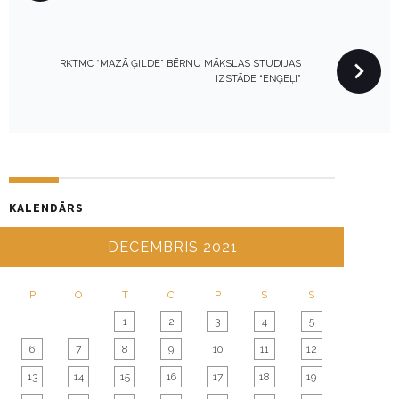
S
T
N
RKTMC “MAZĀ ĢILDE” BĒRNU MĀKSLAS STUDIJAS
A
IZSTĀDE “EŅĢEĻI”
V
I
G
A
T
KALENDĀRS
I
O
DECEMBRIS 2021
N
P
O
T
C
P
S
S
1
2
3
4
5
6
7
8
9
10
11
12
13
14
15
16
17
18
19