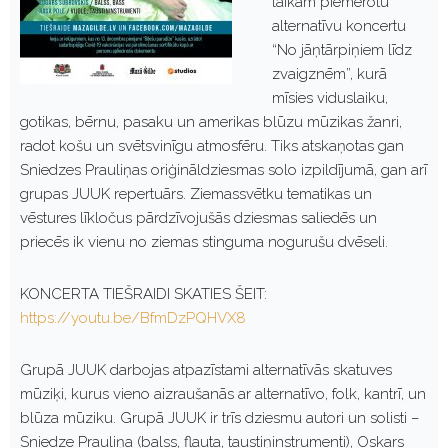
laikam piemērotu
alternatīvu koncertu
“No jāņtārpiņiem līdz
zvaigznēm”, kurā
mīsies viduslaiku,
gotikas, bērnu, pasaku un amerikas blūzu mūzikas žanri,
radot košu un svētsvinīgu atmosfēru. Tiks atskaņotas gan
Sniedzes Prauliņas oriģināldziesmas solo izpildījumā, gan arī
grupas JUUK repertuārs. Ziemassvētku tematikas un
vēstures līkločus pārdzīvojušās dziesmas saliedēs un
priecēs ik vienu no ziemas stinguma nogurušu dvēseli.
KONCERTA TIEŠRAIDI SKATIES ŠEIT:
https://youtu.be/BfmDzPQHVX8
Grupā JUUK darbojas atpazīstami alternatīvās skatuves
mūziķi, kurus vieno aizraušanās ar alternatīvo, folk, kantrī, un
blūza mūziku. Grupā JUUK ir trīs dziesmu autori un solisti –
Sniedze Prauliņa (balss, flauta, taustiņinstrumenti), Oskars