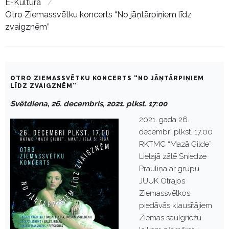
E-Kultura
/
Otro Ziemassvētku koncerts “No jāņtārpiņiem līdz
zvaigznēm”
OTRO ZIEMASSVĒTKU KONCERTS “NO JĀŅTĀRPIŅIEM
LĪDZ ZVAIGZNĒM”
Svētdiena, 26. decembris, 2021. plkst. 17:00
2021. gada 26.
decembrī plkst. 17.00
RKTMC “Mazā Ģilde”
Lielajā zālē Sniedze
Prauliņa ar grupu
JUUK Otrajos
Ziemassvētkos
piedāvās klausītājiem
Ziemas saulgriežu