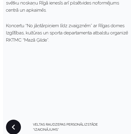
svētku noskaņu Rīgā ienesīs arī pilsētvides noformējums
centrā un apkaimēs.
Koncertu “No jāņtārpiņiem līdz zvaigznēm” ar Rīgas domes
Izglītības, kultūras un sporta departamenta atbalstu organizē
RKTMC “Mazā Ģilde”.
P
VELTAS RAUDZEPAS PERSONĀLIZSTĀDE
O
“IZAICINĀJUMS”