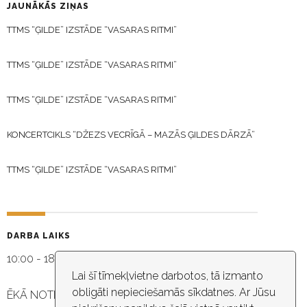
JAUNĀKĀS ZIŅAS
TTMS “ĢILDE” IZSTĀDE “VASARAS RITMI”
TTMS “ĢILDE” IZSTĀDE “VASARAS RITMI”
TTMS “ĢILDE” IZSTĀDE “VASARAS RITMI”
KONCERTCIKLS “DŽEZS VECRĪGĀ – MAZĀS ĢILDES DĀRZĀ”
TTMS “ĢILDE” IZSTĀDE “VASARAS RITMI”
DARBA LAIKS
10:00 - 18:30
Lai šī tīmekļvietne darbotos, tā izmanto
obligāti nepieciešamās sīkdatnes. Ar Jūsu
ĒKĀ NOTIEK VIDEO NOVĒROŠANA