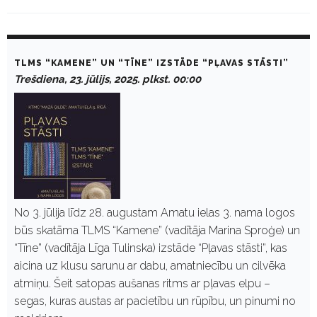
D
a
TLMS “KAMENE” UN “TĪNE” IZSTĀDE “PĻAVAS STĀSTI”
y
Trešdiena, 23. jūlijs, 2025. plkst. 00:00
:
J
ū
l
i
j
s
2
3
,
2
No 3. jūlija līdz 28. augustam Amatu ielas 3. nama logos
0
būs skatāma TLMS “Kamene” (vadītāja Marina Sproģe) un
2
5
“Tīne” (vadītāja Līga Tulinska) izstāde “Pļavas stāsti”, kas
aicina uz klusu sarunu ar dabu, amatniecību un cilvēka
atmiņu. Šeit satopas aušanas ritms ar pļavas elpu –
segas, kuras austas ar pacietību un rūpību, un pinumi no