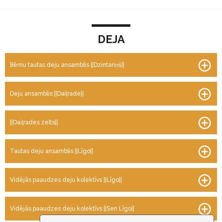
D
DEJA
E
J
A
Bērnu tautas deju ansamblis ||Dzintariņš||
Deju ansamblis ||Daiļrade||
||Daiļrades zelts||
Tautas deju ansamblis ||Līgo||
Vidējās paaudzes deju kolektīvs ||Līgo||
Vidējās paaudzes deju kolektīvs ||Sen Līgo||