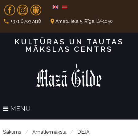
S
Fb
In
Dr
k
i
call
place
+371 67037418
Amatu iela 5, Rīga. LV-1050
p
t
KULTŪRAS UN TAUTAS
o
MĀKSLAS CENTRS
c
o
n
t
e
n
t
MENU
Sākums
/
Amatiermāksla
/
DEJA