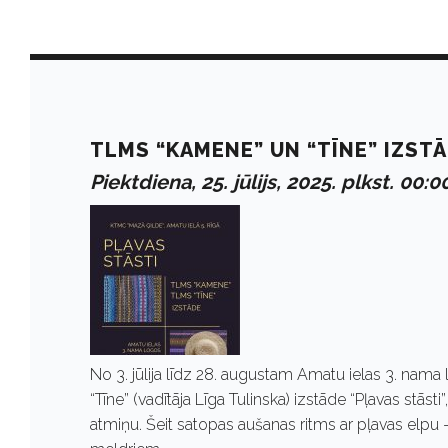
D
a
TLMS “KAMENE” UN “TĪNE” IZSTĀ
Piektdiena, 25. jūlijs, 2025. plkst. 00:0
y
:
J
No 3. jūlija līdz 28. augustam Amatu ielas 3. na
ū
“Tīne” (vadītāja Līga Tulinska) izstāde “Pļavas stāst
atmiņu. Šeit satopas aušanas ritms ar pļavas elpu 