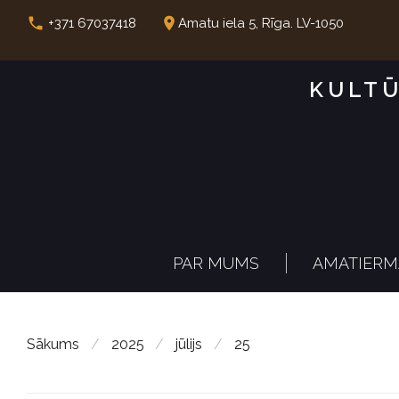
S
call
place
+371 67037418
Amatu iela 5, Rīga. LV-1050
k
i
KULTŪ
p
t
o
c
o
n
PAR MUMS
AMATIERM
t
e
n
Sākums
/
2025
/
jūlijs
/
25
t