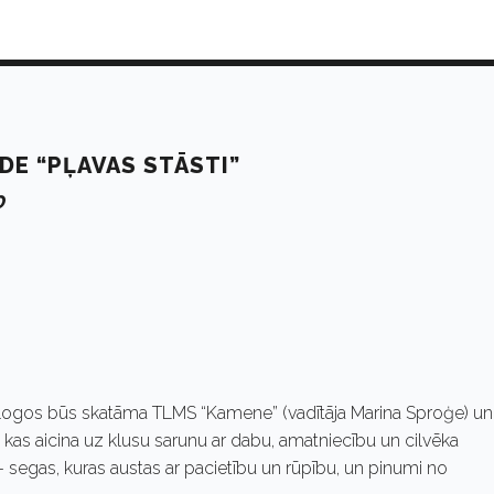
DE “PĻAVAS STĀSTI”
0
ma logos būs skatāma TLMS “Kamene” (vadītāja Marina Sproģe) un
i”, kas aicina uz klusu sarunu ar dabu, amatniecību un cilvēka
– segas, kuras austas ar pacietību un rūpību, un pinumi no