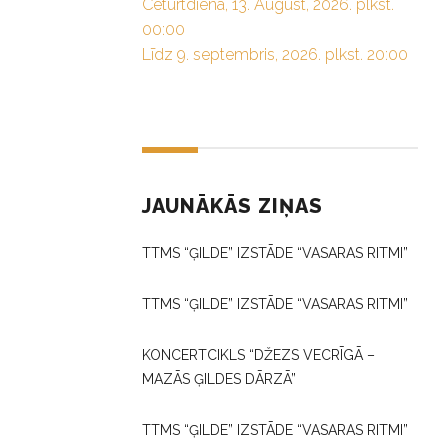
Ceturtdiena, 13. August, 2026. plkst.
00:00
Līdz 9. septembris, 2026. plkst. 20:00
JAUNĀKĀS ZIŅAS
TTMS “ĢILDE” IZSTĀDE “VASARAS RITMI”
TTMS “ĢILDE” IZSTĀDE “VASARAS RITMI”
KONCERTCIKLS “DŽEZS VECRĪGĀ –
MAZĀS ĢILDES DĀRZĀ”
TTMS “ĢILDE” IZSTĀDE “VASARAS RITMI”