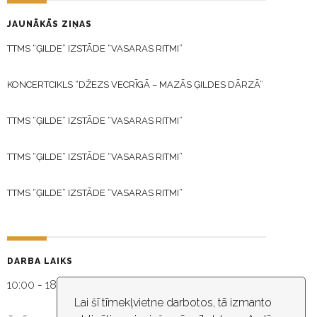
JAUNĀKĀS ZIŅAS
TTMS “ĢILDE” IZSTĀDE “VASARAS RITMI”
KONCERTCIKLS “DŽEZS VECRĪGĀ – MAZĀS ĢILDES DĀRZĀ”
TTMS “ĢILDE” IZSTĀDE “VASARAS RITMI”
TTMS “ĢILDE” IZSTĀDE “VASARAS RITMI”
TTMS “ĢILDE” IZSTĀDE “VASARAS RITMI”
DARBA LAIKS
10:00 - 18:30
Lai šī tīmekļvietne darbotos, tā izmanto