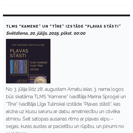
D
a
TLMS “KAMENE” UN “TĪNE” IZSTĀDE “PĻAVAS STĀSTI”
y
Svētdiena, 20. jūlijs, 2025. plkst. 00:00
:
J
ū
l
i
j
s
2
0
,
2
No 3. jūlija līdz 28. augustam Amatu ielas 3. nama logos
0
būs skatāma TLMS “Kamene” (vadītāja Marina Sproģe) un
2
5
“Tīne” (vadītāja Līga Tulinska) izstāde “Pļavas stāsti”, kas
aicina uz klusu sarunu ar dabu, amatniecību un cilvēka
atmiņu. Šeit satopas aušanas ritms ar pļavas elpu –
segas, kuras austas ar pacietību un rūpību, un pinumi no