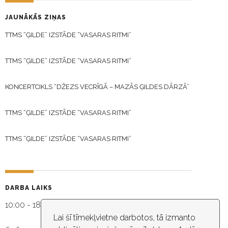
JAUNĀKĀS ZIŅAS
TTMS “ĢILDE” IZSTĀDE “VASARAS RITMI”
TTMS “ĢILDE” IZSTĀDE “VASARAS RITMI”
KONCERTCIKLS “DŽEZS VECRĪGĀ – MAZĀS ĢILDES DĀRZĀ”
TTMS “ĢILDE” IZSTĀDE “VASARAS RITMI”
TTMS “ĢILDE” IZSTĀDE “VASARAS RITMI”
DARBA LAIKS
10:00 - 18:30
Lai šī tīmekļvietne darbotos, tā izmanto