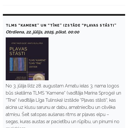
D
a
TLMS “KAMENE” UN “TĪNE” IZSTĀDE “PĻAVAS STĀSTI”
y
Otrdiena, 22. jūlijs, 2025. plkst. 00:00
:
J
ū
l
i
j
s
2
2
,
2
No 3. jūlija līdz 28. augustam Amatu ielas 3. nama logos
0
būs skatāma TLMS “Kamene” (vadītāja Marina Sproģe) un
2
5
“Tīne” (vadītāja Līga Tulinska) izstāde “Pļavas stāsti”, kas
aicina uz klusu sarunu ar dabu, amatniecību un cilvēka
atmiņu. Šeit satopas aušanas ritms ar pļavas elpu –
segas, kuras austas ar pacietību un rūpību, un pinumi no