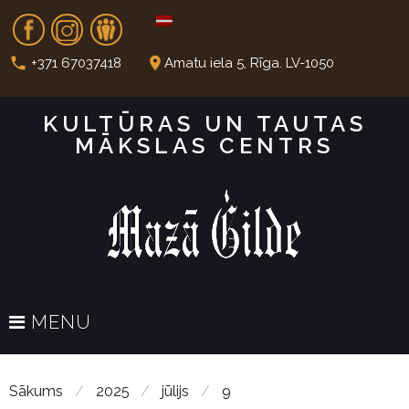
S
Fb
In
Dr
k
i
call
place
+371 67037418
Amatu iela 5, Rīga. LV-1050
p
t
KULTŪRAS UN TAUTAS
o
MĀKSLAS CENTRS
c
o
n
t
e
n
t
MENU
Sākums
/
2025
/
jūlijs
/
9