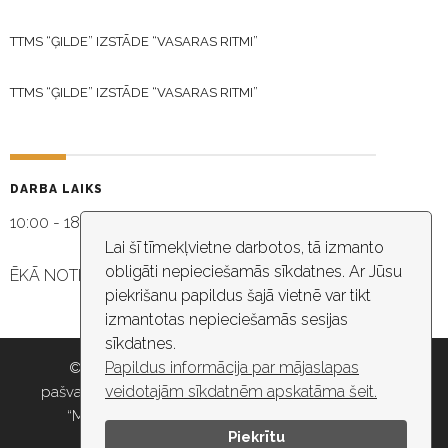
TTMS “ĢILDE” IZSTĀDE “VASARAS RITMI”
TTMS “ĢILDE” IZSTĀDE “VASARAS RITMI”
DARBA LAIKS
10:00 - 18:30
Lai šī tīmekļvietne darbotos, tā izmanto
obligāti nepieciešamās sīkdatnes. Ar Jūsu
ĒKĀ NOTIEK VIDEO NOVĒROŠANA
piekrišanu papildus šajā vietnē var tikt
izmantotas nepieciešamās sesijas
sīkdatnes.
Papildus informācija par mājaslapas
© 2026 Rīgas pašvaldība, Rīgas valstspilsētas
veidotajām sīkdatnēm apskatāma šeit.
pašvaldības iestāde “Kultūras un tautas mākslas centrs
“Mazā Ģilde”” , e-pasts: maza.gilde@riga.lv, tālr:
Piekrītu
67037418