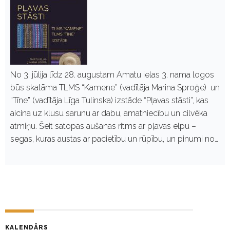
No 3. jūlija līdz 28. augustam Amatu ielas 3. nama logos
būs skatāma TLMS “Kamene” (vadītāja Marina Sproģe) un
“Tīne” (vadītāja Līga Tulinska) izstāde “Pļavas stāsti”, kas
aicina uz klusu sarunu ar dabu, amatniecību un cilvēka
atmiņu. Šeit satopas aušanas ritms ar pļavas elpu –
segas, kuras austas ar pacietību un rūpību, un pinumi no…
KALENDĀRS