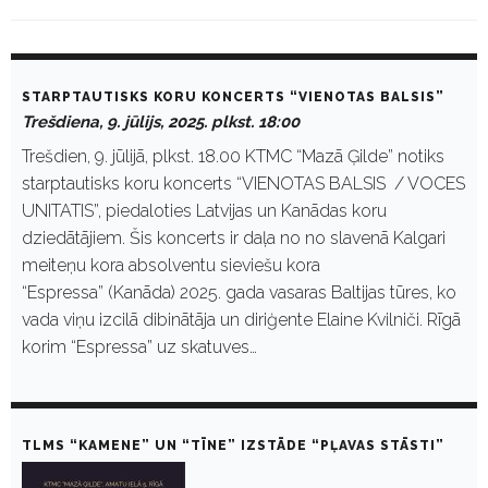
D
a
STARPTAUTISKS KORU KONCERTS “VIENOTAS BALSIS”
y
Trešdiena, 9. jūlijs, 2025. plkst. 18:00
:
J
Trešdien, 9. jūlijā, plkst. 18.00 KTMC “Mazā Ģilde” notiks
ū
starptautisks koru koncerts “VIENOTAS BALSIS / VOCES
l
i
UNITATIS”, piedaloties Latvijas un Kanādas koru
j
dziedātājiem. Šis koncerts ir daļa no no slavenā Kalgari
s
9
meiteņu kora absolventu sieviešu kora
,
“Espressa” (Kanāda) 2025. gada vasaras Baltijas tūres, ko
2
0
vada viņu izcilā dibinātāja un diriģente Elaine Kvilniči. Rīgā
2
korim “Espressa” uz skatuves…
5
TLMS “KAMENE” UN “TĪNE” IZSTĀDE “PĻAVAS STĀSTI”