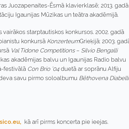
ras Juozapenaites-Ēsmā klavierklasē; 2013. gadā
tāciju Igaunijas Mūzikas un teātra akadēmijā.
es vairākos starptautiskos konkursos. 2002. gadā
 pianistu konkursā
Konzerteum
Grieķijā; 2003. gad
ursā
Val Tidone
Competitions
–
Silvio Bengalli
ūzikas akadēmijas balvu un Igaunijas Radio balvu
ā-festivālā
Con Brio ’04
duetā ar soprānu Alfiju
izdeva savu pirmo soloalbumu
Bēthovena Diabelli
ssico.eu,
kā arī pirms koncerta pie ieejas.