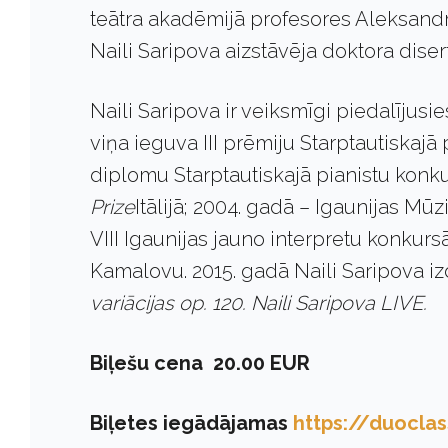
teātra akadēmijā profesores Aleksand
Naili Saripova aizstāvēja doktora diser
Naili Saripova ir veiksmīgi piedalījusi
viņa ieguva III prēmiju Starptautiskajā
diplomu Starptautiskajā pianistu konk
Prize
Itālijā; 2004. gadā – Igaunijas M
VIII Igaunijas jauno interpretu konkurs
Kamalovu. 2015. gadā Naili Saripova 
variācijas op. 120. Naili Saripova LIVE.
Biļešu cena 20.00 EUR
Biļetes iegādājamas
https://duocla