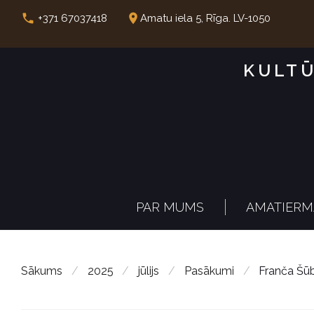
S
call
place
+371 67037418
Amatu iela 5, Rīga. LV-1050
k
i
KULTŪ
p
t
o
c
o
n
PAR MUMS
AMATIERM
t
e
n
Sākums
/
2025
/
jūlijs
/
Pasākumi
/
Franča Šū
t