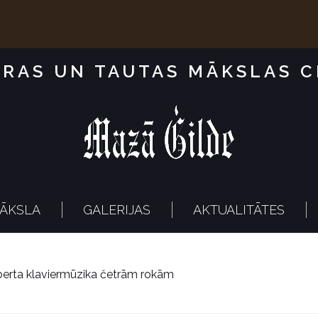
RAS UN TAUTAS MĀKSLAS 
ĀKSLA
GALERIJAS
AKTUALITĀTES
berta klaviermūzika četrām rokām