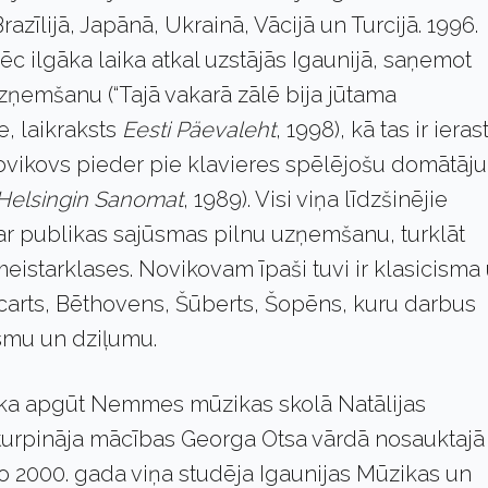
azīlijā, Japānā, Ukrainā, Vācijā un Turcijā. 1996.
 ilgāka laika atkal uzstājās Igaunijā, saņemot
uzņemšanu (“Tajā vakarā zālē bija jūtama
, laikraksts
Eesti Päevaleht
, 1998), kā tas ir ieras
ovikovs pieder pie klavieres spēlējošu domātāju
Helsingin Sanomat
, 1989). Visi viņa līdzšinējie
s ar publikas sajūsmas pilnu uzņemšanu, turklāt
istarklases. Novikovam īpaši tuvi ir klasicisma
arts, Bēthovens, Šūberts, Šopēns, kuru darbus
ismu un dziļumu.
āka apgūt Nemmes mūzikas skolā Natālijas
 turpināja mācības Georga Otsa vārdā nosauktajā
o 2000. gada viņa studēja Igaunijas Mūzikas un