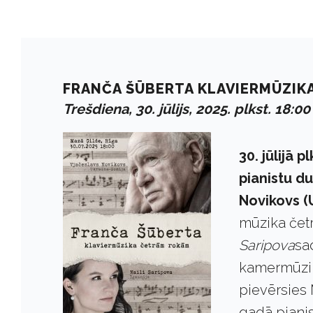
FRANČA ŠŪBERTA KLAVIERMŪZIK
Trešdiena, 30. jūlijs, 2025. plkst. 18:00
30. jūlijā 
pianistu du
Novikovs (
mūzika čet
Saripova
sa
kamermūzika
pievērsies
gadā pianis