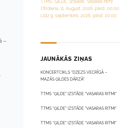
TTMS “ĢILDE” izstāde “Vasaras ritmi”
Otrdiena, 11. August, 2026. plkst. 00:00
Līdz 9. septembris, 2026. plkst. 20:00
ā –
JAUNĀKĀS ZIŅAS
KONCERTCIKLS “DŽEZS VECRĪGĀ –
MAZĀS ĢILDES DĀRZĀ”
TTMS “ĢILDE” IZSTĀDE “VASARAS RITMI”
TTMS “ĢILDE” IZSTĀDE “VASARAS RITMI”
TTMS “ĢILDE” IZSTĀDE “VASARAS RITMI”