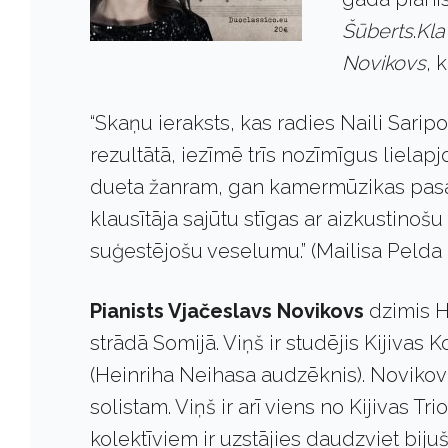
Šūberts
.
Kla
Novikovs
, 
“Skaņu ieraksts, kas radies Naili Sari
rezultātā, iezīmē trīs nozīmīgus liela
dueta žanram, gan kamermūzikas pasau
klausītāja sajūtu stīgas ar aizkustinoš
suģestējošu veselumu.” (Mailisa Pelda 
Pianists Vjačeslavs Novikovs
dzimis H
strādā Somijā. Viņš ir studējis Kijivas
(Heinriha Neihasa audzēknis). Novikova
solistam. Viņš ir arī viens no Kijivas T
kolektīviem ir uzstājies daudzviet bij