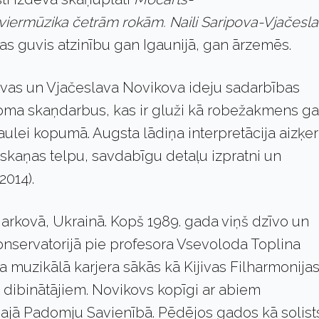
viermūzika četrām rokām. Naili Saripova-Vjačesl
kas guvis atzinību gan Igaunijā, gan ārzemēs.
povas un Vjačeslava Novikova ideju sadarbības
pjoma skaņdarbus, kas ir gluži kā robežakmens g
lei kopumā. Augsta lādiņa interpretācija aizķer
u skaņas telpu, savdabīgu detaļu izpratni un
2014).
arkovā, Ukrainā. Kopš 1989. gada viņš dzīvo un
 Konservatorijā pie profesora Vsevoloda Toplina
 muzikālā karjera sākās kā Kijivas Filharmonija
rio dibinātājiem. Novikovs kopīgi ar abiem
ušajā Padomju Savienībā. Pēdējos gados kā solist