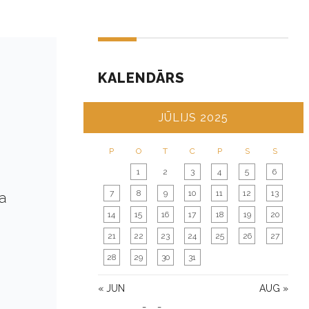
KALENDĀRS
JŪLIJS 2025
P
O
T
C
P
S
S
1
2
3
4
5
6
7
8
9
10
11
12
13
a
14
15
16
17
18
19
20
21
22
23
24
25
26
27
28
29
30
31
« JUN
AUG »