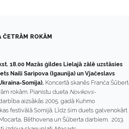
A ČETRĀM ROKĀM
plkst. 18.00 Mazās ģildes Lielajā zālē uzstāsies
ets Naili Saripova (Igaunija) un Vjačeslavs
Ukraina-Somija).
Koncertā skanēs Franča Šūbert
rām rokām. Pianistu dueta
Novikovs-
darbība aizsākās 2005. gadā Kuhmo
s festivālā Somijā. Līdz šim duets galvenokārt
 Mocarta, Bēthovena un Šūberta darbiem. 2013.
ti izdeva skaņuplati
Mocarts-