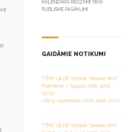
KALENDĀRĀ REDZAMI TIKAI
avs
PUBLISKIE PASĀKUMI
an
GAIDĀMIE NOTIKUMI
TTMS “ĢILDE” izstāde “Vasaras ritmi”
Piektdiena, 7. August, 2026. plkst.
00:00
Līdz 9. septembris, 2026. plkst. 20:00
s
TTMS “ĢILDE” izstāde “Vasaras ritmi”
s