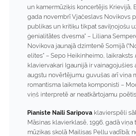
un kamermūziķis koncertējis Krievijā, Br
gada novembrī Vjačeslavs Novikovs pēc
publikas un kritiķu tikpat saviļņojošu 
ģenialitātes dvesma” – Liliana Sempere
Novikova jaunajā dzimtenē Somijā (“N
elites” – Sepo Heikinheimo, laikraksts
klaviervakari Igaunijā ir vainagojušie
augstu novērtējumu guvušas arī viņa me
romantisma laikmeta komponisti – Moc
viņš interpretē ar neatkārtojamu poēt
Pianiste Naili Saripova
klavierspēli s
Māsinas klavierklasē, 1996. gadā viņa
mūzikas skolā Mailisas Pellu vadībā; n