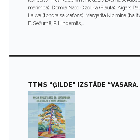
r
marimba) Demija Nate Ozoliņa (Flauta), Aigars Rau
i
Lauva (tenora saksafons), Margarita Kleimina (bar
E. Sežurnē, P. Hindemits,…
s
2
0
TTMS “ĢILDE” IZSTĀDE “VASARA. 
2
2