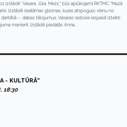
s izstādē “Vasara. Jūra. Mežs.” būs aplūkojami RKTMC “Mazā
arbi. Izstādē skatāmas gleznas, kuras atspoguļo vienu no
darbībā – dabas tēlojumus. Vasaras radošie iespaidi izteikti
tēlojuma manierē. Izstādē piedalās Anna…
A - KULTŪRĀ”
. 18:30