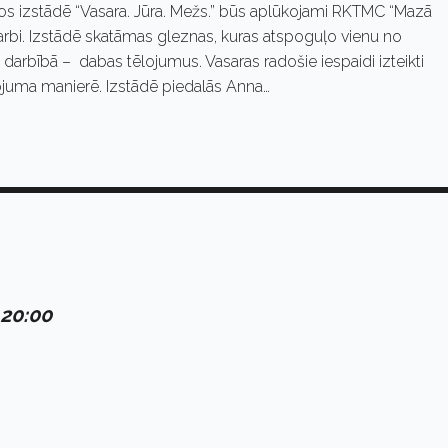
s izstādē “Vasara. Jūra. Mežs.” būs aplūkojami RKTMC “Mazā
arbi. Izstādē skatāmas gleznas, kuras atspoguļo vienu no
darbībā – dabas tēlojumus. Vasaras radošie iespaidi izteikti
tēlojuma manierē. Izstādē piedalās Anna…
 20:00