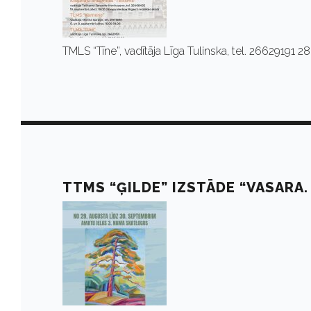
TMLS “Tīne”, vadītāja Līga Tulinska, tel. 26629191 2
TTMS “ĢILDE” IZSTĀDE “VASARA. 