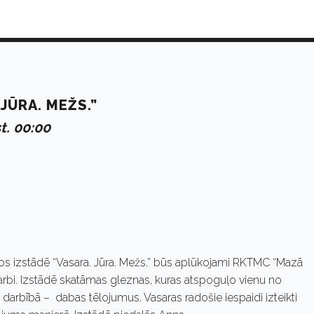
JŪRA. MEŽS.”
t. 00:00
s izstādē “Vasara. Jūra. Mežs.” būs aplūkojami RKTMC “Mazā
arbi. Izstādē skatāmas gleznas, kuras atspoguļo vienu no
darbībā – dabas tēlojumus. Vasaras radošie iespaidi izteikti