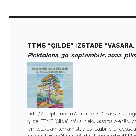
M
o
TTMS “ĢILDE” IZSTĀDE “VASARA. 
Piektdiena, 30. septembris, 2022. plks
n
t
h
Līdz 30. septembrim Amatu ielas 3. nama skatlogo
:
ģilde” TTMS “Ģilde” mākslinieku vasaras plenēru d
iemīļotākajām tēmām studijas dalībnieku radošajā 