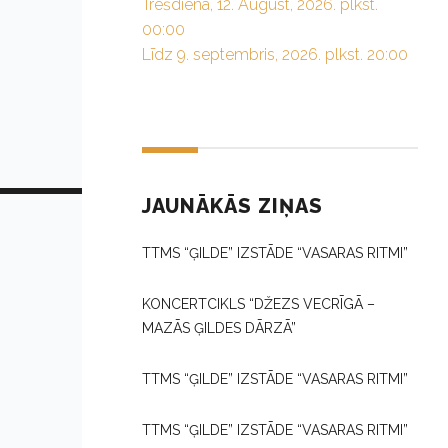
Trešdiena, 12. August, 2026. plkst.
00:00
Līdz 9. septembris, 2026. plkst. 20:00
JAUNĀKĀS ZIŅAS
TTMS “ĢILDE” IZSTĀDE “VASARAS RITMI”
KONCERTCIKLS “DŽEZS VECRĪGĀ –
MAZĀS ĢILDES DĀRZĀ”
TTMS “ĢILDE” IZSTĀDE “VASARAS RITMI”
TTMS “ĢILDE” IZSTĀDE “VASARAS RITMI”