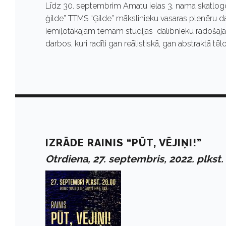
Līdz 30. septembrim Amatu ielas 3. nama skatlogo
ģilde” TTMS “Ģilde” mākslinieku vasaras plenēru d
iemīļotākajām tēmām studijas dalībnieku radošajā 
darbos, kuri radīti gan reālistiskā, gan abstraktā 
IZRĀDE RAINIS “PŪT, VĒJIŅI!”
Otrdiena, 27. septembris, 2022. plkst.