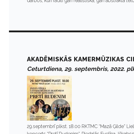
S
darbos, kuri radīti gan reālistiskā, gan abstraktā 
e
p
t
AKADĒMISKĀS KAMERMŪZIKAS CI
Ceturtdiena, 29. septembris, 2022. plk
e
m
b
29.septembrī plkst. 18.00 RKTMC “Mazā Ģilde” Liel
koncerts “Pretī Rudenim”. Piedalās Evelīna Jēkabson