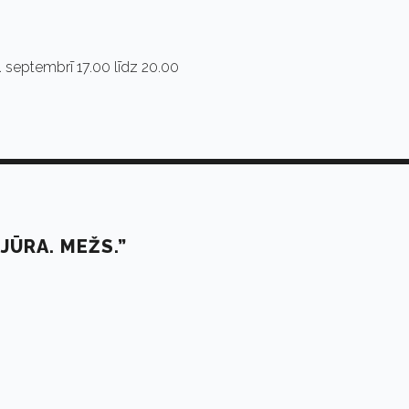
8. septembrī 17.00 līdz 20.00
JŪRA. MEŽS.”