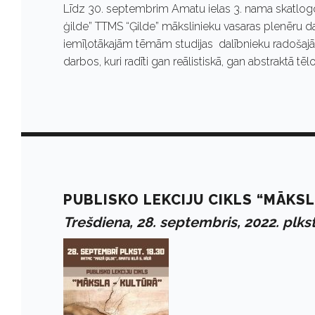
Līdz 30. septembrim Amatu ielas 3. nama skatlogo
ģilde” TTMS “Ģilde” mākslinieku vasaras plenēru d
iemīļotākajām tēmām studijas dalībnieku radošajā 
darbos, kuri radīti gan reālistiskā, gan abstraktā 
PUBLISKO LEKCIJU CIKLS “MĀKSL
Trešdiena, 28. septembris, 2022. plkst