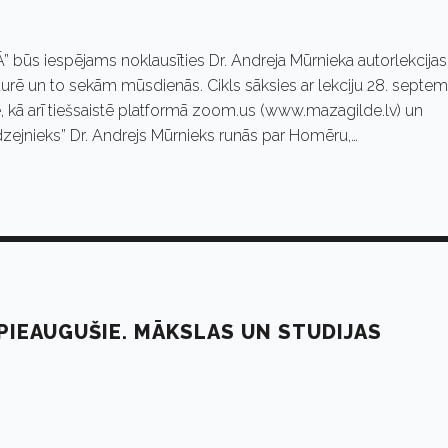
 būs iespējams noklausīties Dr. Andreja Mūrnieka autorlekcijas
turē un to sekām mūsdienās. Cikls sāksies ar lekciju 28. septem
lē, kā arī tiešsaistē platformā zoom.us (www.mazagilde.lv) un
zejnieks” Dr. Andrejs Mūrnieks runās par Homēru,…
PIEAUGUŠIE. MĀKSLAS UN STUDIJAS