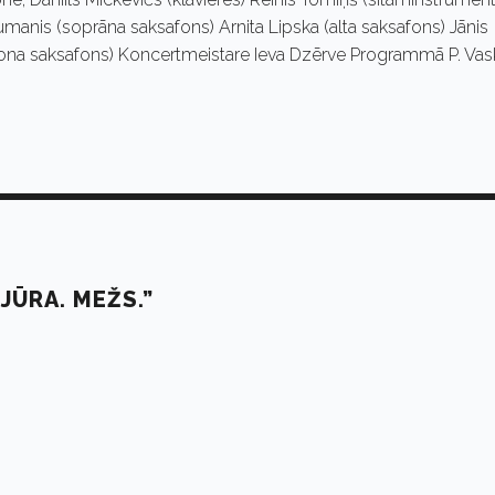
manis (soprāna saksafons) Arnita Lipska (alta saksafons) Jānis
itona saksafons) Koncertmeistare Ieva Dzērve Programmā P. Vas
JŪRA. MEŽS.”