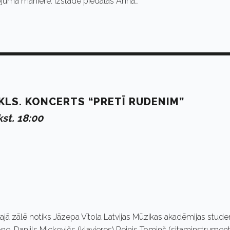
tēlojuma manierē. Izstādē piedalās Anna…
KLS. KONCERTS “PRETĪ RUDENIM”
st. 18:00
ajā zālē notiks Jāzepa Vītola Latvijas Mūzikas akadēmijas stude
e, Daniils Mickevičs (klavieres) Reinis Tomiņš (sitaminstrumenti