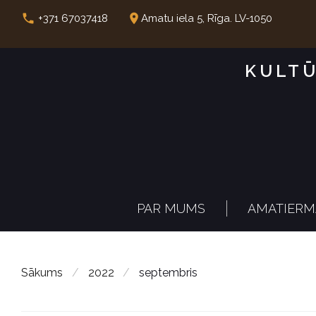
S
call
place
+371 67037418
Amatu iela 5, Rīga. LV-1050
k
i
KULTŪ
p
t
o
c
o
n
PAR MUMS
AMATIERM
t
e
n
Sākums
/
2022
/
septembris
t