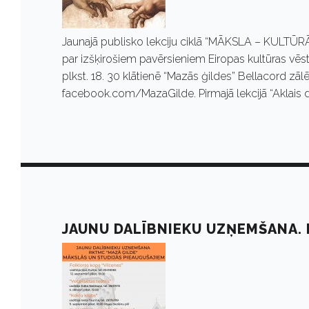
Jaunajā publisko lekciju ciklā “MĀKSLA – KULTŪRĀ”
par izšķirošiem pavērsieniem Eiropas kultūras vēs
plkst. 18. 30 klātienē “Mazās ģildes” Bellacord zā
facebook.com/MazaGilde. Pirmajā lekcijā “Aklais d
JAUNU DALĪBNIEKU UZŅEMŠANA. 