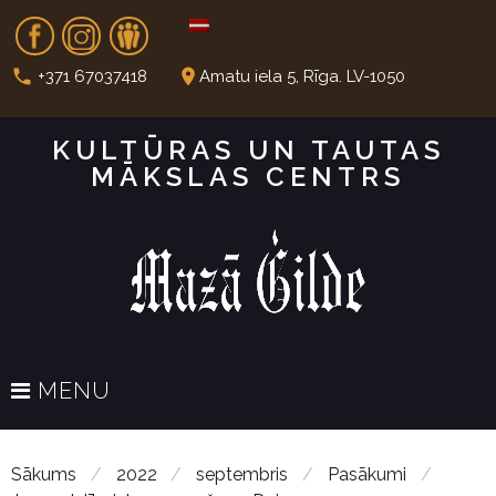
S
Fb
In
Dr
k
i
call
place
+371 67037418
Amatu iela 5, Rīga. LV-1050
p
t
KULTŪRAS UN TAUTAS
o
MĀKSLAS CENTRS
c
o
n
t
e
n
t
MENU
Sākums
/
2022
/
septembris
/
Pasākumi
/