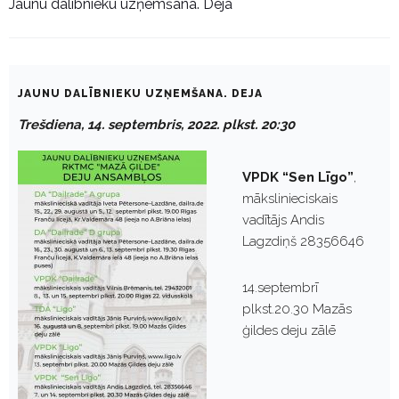
Jaunu dalībnieku uzņemšana. Deja
JAUNU DALĪBNIEKU UZŅEMŠANA. DEJA
Trešdiena, 14. septembris, 2022. plkst. 20:30
VPDK “Sen Līgo”
,
mākslinieciskais
vadītājs Andis
Lagzdiņš 28356646
14.septembrī
plkst.20.30 Mazās
ģildes deju zālē