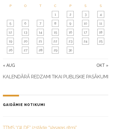
N
P
O
T
C
P
S
S
1
2
3
4
5
6
7
8
9
10
11
12
13
14
15
16
17
18
19
20
21
22
23
24
25
26
27
28
29
30
« AUG
OKT »
KALENDĀRĀ REDZAMI TIKAI PUBLISKIE PASĀKUMI
GAIDĀMIE NOTIKUMI
TTMS “ĢILDE” izstāde “Vasaras ritmi”