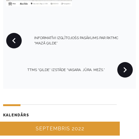
P
INFORMATĪVI IZGLĪTOJOŠS PASĀKUMS PAR RKTMC
O
“MAZĀ ĢILDE”
S
T
N
TTMS “ĢILDE” IZSTĀDE “VASARA. JŪRA. MEŽS.”
A
V
I
G
A
T
KALENDĀRS
I
SEPTEMBRIS 2022
O