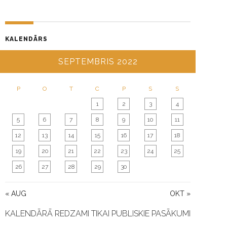
KALENDĀRS
SEPTEMBRIS 2022
P
O
T
C
P
S
S
1
2
3
4
5
6
7
8
9
10
11
12
13
14
15
16
17
18
19
20
21
22
23
24
25
26
27
28
29
30
« AUG
OKT »
KALENDĀRĀ REDZAMI TIKAI PUBLISKIE PASĀKUMI