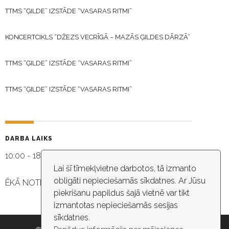
TTMS “ĢILDE” IZSTĀDE “VASARAS RITMI”
KONCERTCIKLS “DŽEZS VECRĪGĀ – MAZĀS ĢILDES DĀRZĀ”
TTMS “ĢILDE” IZSTĀDE “VASARAS RITMI”
TTMS “ĢILDE” IZSTĀDE “VASARAS RITMI”
DARBA LAIKS
10:00 - 18:30
Lai šī tīmekļvietne darbotos, tā izmanto
obligāti nepieciešamās sīkdatnes. Ar Jūsu
ĒKĀ NOTIEK VIDEO NOVĒROŠANA
piekrišanu papildus šajā vietnē var tikt
izmantotas nepieciešamās sesijas
sīkdatnes.