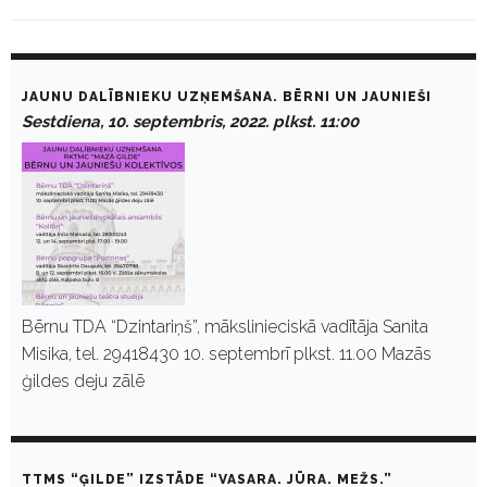
D
a
JAUNU DALĪBNIEKU UZŅEMŠANA. BĒRNI UN JAUNIEŠI
y
Sestdiena, 10. septembris, 2022. plkst. 11:00
:
S
e
p
t
e
m
b
r
i
s
Bērnu TDA “Dzintariņš”, mākslinieciskā vadītāja Sanita
1
Misika, tel. 29418430 10. septembrī plkst. 11.00 Mazās
0
,
ģildes deju zālē
2
0
2
2
TTMS “ĢILDE” IZSTĀDE “VASARA. JŪRA. MEŽS.”