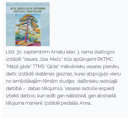
Līdz 30. septembrim Amatu ielas 3. nama skatlogos
izstādē “Vasara. Jūra. Mežs.” būs aplūkojami RKTMC
“Mazā ģilde” TTMS “Ģilde” mākslinieku vasaras plenēru
darbi. Izstādē skatāmas gleznas, kuras atspoguļo vienu
no iemīļotākajām tēmām studijas dalībnieku radošajā
darbībā – dabas tēlojumus. Vasaras radošie iespaidi
izteikti darbos, kuri radīti gan reālistiskā, gan abstraktā
tēlojuma manierē. Izstādē piedalās Anna…