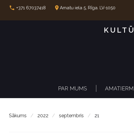
S
call
place
+371 67037418
Amatu iela 5, Rīga. LV-1050
k
i
KULTŪ
p
t
o
c
o
n
PAR MUMS
AMATIERM
t
e
n
Sākums
/
2022
/
septembris
/
21
t