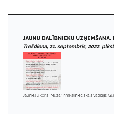
D
a
JAUNU DALĪBNIEKU UZŅEMŠANA. 
Trešdiena, 21. septembris, 2022. plkst
y
:
S
Jauniešu koris “Mūza”, mākslinieciskais vadītājs Gu
e