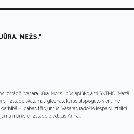
JŪRA. MEŽS.”
s izstādē “Vasara. Jūra. Mežs.” būs aplūkojami RKTMC “Mazā
arbi. Izstādē skatāmas gleznas, kuras atspoguļo vienu no
darbībā – dabas tēlojumus. Vasaras radošie iespaidi izteikti
tēlojuma manierē. Izstādē piedalās Anna…