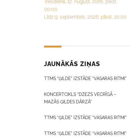
Trešdiena, 12. August, 2026. plkst.
00:00
Līdz 9. septembris, 2026. plkst. 20:00
JAUNĀKĀS ZIŅAS
TTMS “ĢILDE” IZSTĀDE “VASARAS RITMI”
KONCERTCIKLS “DŽEZS VECRĪGĀ –
MAZĀS ĢILDES DĀRZĀ”
TTMS “ĢILDE” IZSTĀDE “VASARAS RITMI”
TTMS “ĢILDE” IZSTĀDE “VASARAS RITMI”