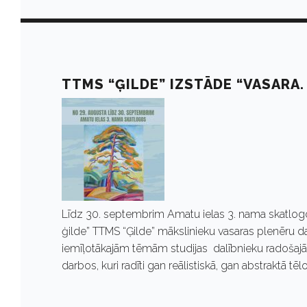
p
t
TTMS “ĢILDE” IZSTĀDE “VASARA. 
e
m
b
r
Līdz 30. septembrim Amatu ielas 3. nama skatlogo
ģilde” TTMS “Ģilde” mākslinieku vasaras plenēru d
iemīļotākajām tēmām studijas dalībnieku radošajā 
i
darbos, kuri radīti gan reālistiskā, gan abstraktā 