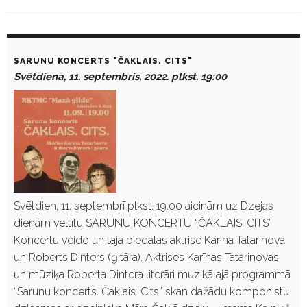
D
a
SARUNU KONCERTS "ČAKLAIS. CITS"
y
Svētdiena, 11. septembris, 2022. plkst. 19:00
:
S
e
p
t
e
m
b
r
i
s
Svētdien, 11. septembrī plkst. 19.00 aicinām uz Dzejas
1
dienām veltītu SARUNU KONCERTU “ČAKLAIS. CITS”
1
,
Koncertu veido un tajā piedalās aktrise Karīna Tatarinova
2
un Roberts Dinters (ģitāra). Aktrises Karīnas Tatarinovas
0
2
un mūziķa Roberta Dintera literāri muzikālajā programmā
2
“Sarunu koncerts. Čaklais. Cits” skan dažādu komponistu