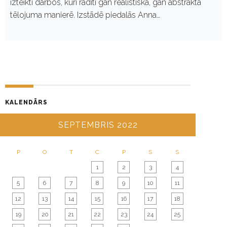
izteikti darbos, kuri radīti gan reālistiskā, gan abstraktā
tēlojuma manierē. Izstādē piedalās Anna…
KALENDĀRS
SEPTEMBRIS 2022
P
O
T
C
P
S
S
1
2
3
4
5
6
7
8
9
10
11
12
13
14
15
16
17
18
19
20
21
22
23
24
25