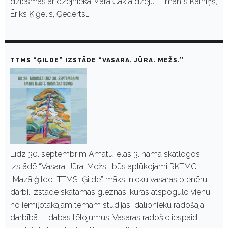
dziesmas ar dzejnieka Māra Čaklā dzeju – Imants Kalniņš,
Ēriks Ķiģelis, Ģederts…
TTMS “ĢILDE” IZSTĀDE “VASARA. JŪRA. MEŽS.”
Līdz 30. septembrim Amatu ielas 3. nama skatlogos
izstādē “Vasara. Jūra. Mežs.” būs aplūkojami RKTMC
“Mazā ģilde” TTMS “Ģilde” mākslinieku vasaras plenēru
darbi. Izstādē skatāmas gleznas, kuras atspoguļo vienu
no iemīļotākajām tēmām studijas dalībnieku radošajā
darbībā – dabas tēlojumus. Vasaras radošie iespaidi