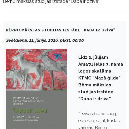
Bērnu mākslas studijas izstāde “Daba ir dzīva”
BĒRNU MĀKSLAS STUDIJAS IZSTĀDE “DABA IR DZĪVA”
Svētdiena, 21. jūnijs, 2026. plkst. 00:00
Līdz 2. jūlijam
Amatu ielas 3. nama
logos skatāma
KTMC “Mazā ģilde”
Bērnu mākslas
studijas izstāde
“Daba ir dzīva”.
“Dzīvās būtnes aug,
ēd, elpo, sajūt, kustas,
vairojas. Bērnu