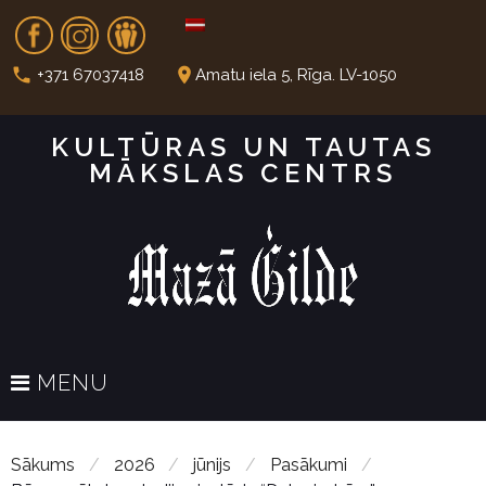
S
Fb
In
Dr
k
i
call
place
+371 67037418
Amatu iela 5, Rīga. LV-1050
p
t
KULTŪRAS UN TAUTAS
o
MĀKSLAS CENTRS
c
o
n
t
e
n
t
MENU
Sākums
/
2026
/
jūnijs
/
Pasākumi
/