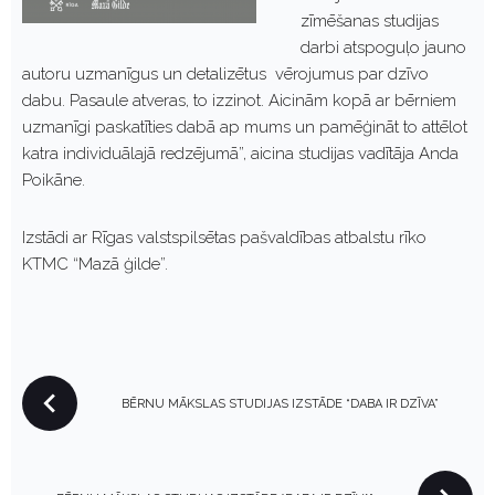
zīmēšanas studijas
darbi atspoguļo jauno
autoru uzmanīgus un detalizētus vērojumus par dzīvo
dabu. Pasaule atveras, to izzinot. Aicinām kopā ar bērniem
uzmanīgi paskatīties dabā ap mums un pamēģināt to attēlot
katra individuālajā redzējumā”, aicina studijas vadītāja Anda
Poikāne.
Izstādi ar Rīgas valstspilsētas pašvaldības atbalstu rīko
KTMC “Mazā ģilde”.
P
BĒRNU MĀKSLAS STUDIJAS IZSTĀDE “DABA IR DZĪVA”
O
S
T