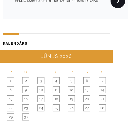
N
BĒRNU MĀKSLAS STUDIJAS IZSTĀDE “DABA IR DZĪVA”
A
V
I
G
A
KALENDĀRS
T
I
JŪNIJS 2026
O
N
P
O
T
C
P
S
S
1
2
3
4
5
6
7
8
9
10
11
12
13
14
15
16
17
18
19
20
21
22
23
24
25
26
27
28
29
30