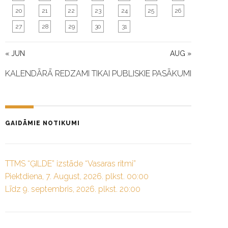
20
21
22
23
24
25
26
27
28
29
30
31
« JUN
AUG »
KALENDĀRĀ REDZAMI TIKAI PUBLISKIE PASĀKUMI
GAIDĀMIE NOTIKUMI
TTMS “ĢILDE” izstāde “Vasaras ritmi”
Piektdiena, 7. August, 2026. plkst. 00:00
Līdz 9. septembris, 2026. plkst. 20:00