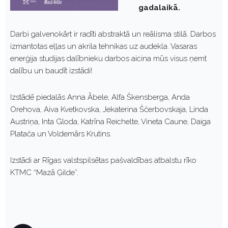
gadalaikā.
Darbi galvenokārt ir radīti abstraktā un reālisma stilā. Darbos
izmantotas eļļas un akrila tehnikas uz audekla. Vasaras
enerģija studijas dalībnieku darbos aicina mūs visus ņemt
dalību un baudīt izstādi!
Izstādē piedalās Anna Ābele, Alfa Škensberga, Anda
Orehova, Aiva Kvetkovska, Jekaterina Ščerbovskaja, Linda
Austriņa, Inta Gloda, Katrīna Reichelte, Vineta Caune, Daiga
Platača un Voldemārs Krutins.
Izstādi ar Rīgas valstspilsētas pašvaldības atbalstu rīko
KTMC “Mazā Ģilde”.
P