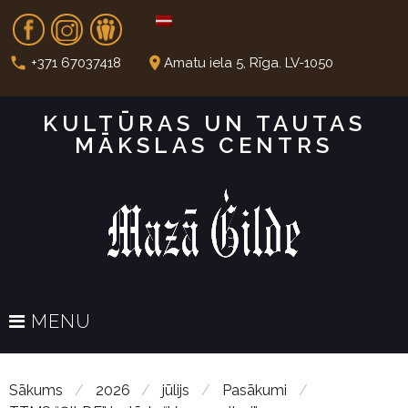
S
Fb
In
Dr
k
i
call
place
+371 67037418
Amatu iela 5, Rīga. LV-1050
p
t
KULTŪRAS UN TAUTAS
o
MĀKSLAS CENTRS
c
o
n
t
e
n
t
MENU
Sākums
/
2026
/
jūlijs
/
Pasākumi
/