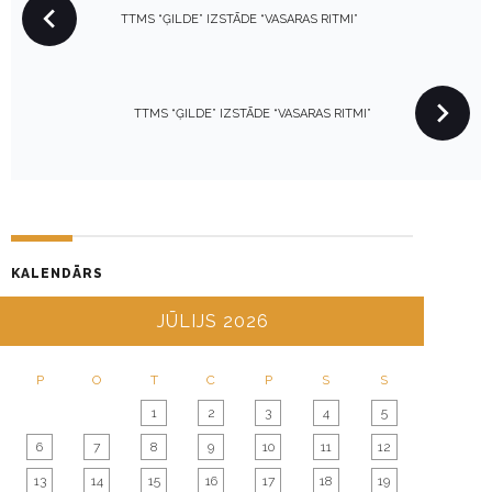
TTMS “ĢILDE” IZSTĀDE “VASARAS RITMI”
O
S
T
N
TTMS “ĢILDE” IZSTĀDE “VASARAS RITMI”
A
V
I
G
A
KALENDĀRS
T
I
JŪLIJS 2026
O
N
P
O
T
C
P
S
S
1
2
3
4
5
6
7
8
9
10
11
12
13
14
15
16
17
18
19