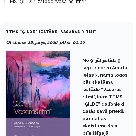
TTMS “ĢILDE” izstāde “Vasaras ritmi”
TTMS “ĢILDE” IZSTĀDE “VASARAS RITMI”
Otrdiena, 28. jūlijs, 2026. plkst. 00:00
No 9. jūlija līdz 9.
septembrim Amatu
ielas 3. nama logos
būs skatāma
izstāde “Vasaras
ritmi”, kurā TTMS
“ĢILDE” dalībnieki
dalās savā priekā
par dabas
skaistumu šajā
brīnišķīgajā