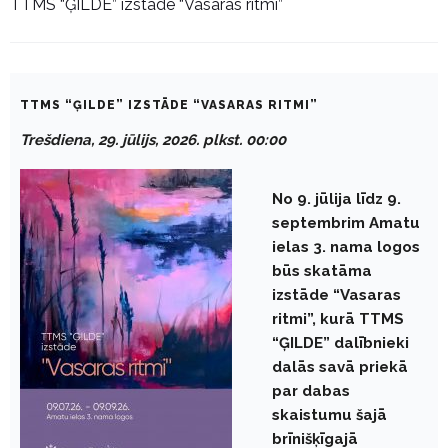
TTMS “ĢILDE” izstāde “Vasaras ritmi”
TTMS “ĢILDE” IZSTĀDE “VASARAS RITMI”
Trešdiena, 29. jūlijs, 2026. plkst. 00:00
No 9. jūlija līdz 9.
septembrim Amatu
ielas 3. nama logos
būs skatāma
izstāde “Vasaras
ritmi”, kurā TTMS
“ĢILDE” dalībnieki
dalās savā priekā
par dabas
skaistumu šajā
brīnišķīgajā