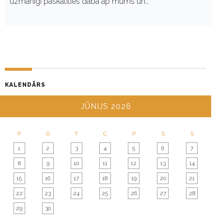
uzmanīgi paskatīties dabā ap mums un…
KALENDĀRS
JŪNIJS 2026
P
O
T
C
P
S
S
1
2
3
4
5
6
7
8
9
10
11
12
13
14
15
16
17
18
19
20
21
22
23
24
25
26
27
28
29
30