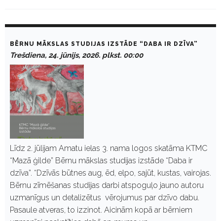
D
a
BĒRNU MĀKSLAS STUDIJAS IZSTĀDE “DABA IR DZĪVA”
y
Trešdiena, 24. jūnijs, 2026. plkst. 00:00
:
J
ū
n
i
j
s
2
4
,
2
Līdz 2. jūlijam Amatu ielas 3. nama logos skatāma KTMC
0
“Mazā ģilde” Bērnu mākslas studijas izstāde “Daba ir
2
6
dzīva”. “Dzīvās būtnes aug, ēd, elpo, sajūt, kustas, vairojas.
Bērnu zīmēšanas studijas darbi atspoguļo jauno autoru
uzmanīgus un detalizētus vērojumus par dzīvo dabu.
Pasaule atveras, to izzinot. Aicinām kopā ar bērniem