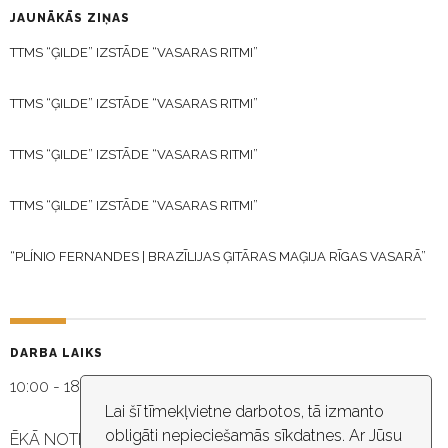
JAUNĀKĀS ZIŅAS
TTMS “ĢILDE” IZSTĀDE “VASARAS RITMI”
TTMS “ĢILDE” IZSTĀDE “VASARAS RITMI”
TTMS “ĢILDE” IZSTĀDE “VASARAS RITMI”
TTMS “ĢILDE” IZSTĀDE “VASARAS RITMI”
“PLÍNIO FERNANDES | BRAZĪLIJAS ĢITĀRAS MAĢIJA RĪGAS VASARĀ”
DARBA LAIKS
10:00 - 18:30
Lai šī tīmekļvietne darbotos, tā izmanto
obligāti nepieciešamās sīkdatnes. Ar Jūsu
ĒKĀ NOTIEK VIDEO NOVĒROŠANA