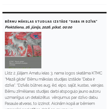
D
a
BĒRNU MĀKSLAS STUDIJAS IZSTĀDE “DABA IR DZĪVA”
y
Piektdiena, 26. jūnijs, 2026. plkst. 00:00
:
J
ū
n
i
j
s
2
6
,
2
Līdz 2. jūlijam Amatu ielas 3. nama logos skatāma KTMC
0
“Mazā ģilde” Bērnu mākslas studijas izstāde “Daba ir
2
6
dzīva”. “Dzīvās būtnes aug, ēd, elpo, sajūt, kustas, vairojas.
Bērnu zīmēšanas studijas darbi atspoguļo jauno autoru
uzmanīgus un detalizētus vērojumus par dzīvo dabu.
Pasaule atveras, to izzinot. Aicinām kopā ar bērniem