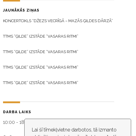
JAUNĀKĀS ZIŅAS
KONCERTCIKLS “DŽEZS VECRĪGĀ – MAZĀS ĢILDES DĀRZĀ”
TTMS “ĢILDE” IZSTĀDE “VASARAS RITMI”
TTMS “ĢILDE” IZSTĀDE “VASARAS RITMI”
TTMS “ĢILDE” IZSTĀDE “VASARAS RITMI”
TTMS “ĢILDE” IZSTĀDE “VASARAS RITMI”
DARBA LAIKS
10:00 - 18:30
Lai šī tīmekļvietne darbotos, tā izmanto