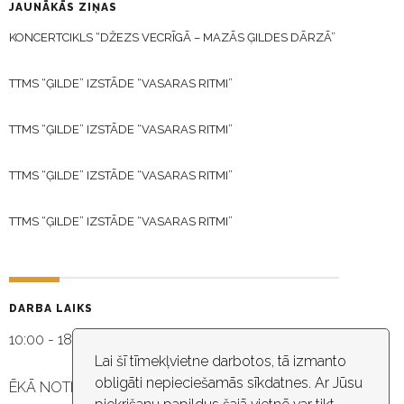
JAUNĀKĀS ZIŅAS
KONCERTCIKLS “DŽEZS VECRĪGĀ – MAZĀS ĢILDES DĀRZĀ”
TTMS “ĢILDE” IZSTĀDE “VASARAS RITMI”
TTMS “ĢILDE” IZSTĀDE “VASARAS RITMI”
TTMS “ĢILDE” IZSTĀDE “VASARAS RITMI”
TTMS “ĢILDE” IZSTĀDE “VASARAS RITMI”
DARBA LAIKS
10:00 - 18:30
Lai šī tīmekļvietne darbotos, tā izmanto
obligāti nepieciešamās sīkdatnes. Ar Jūsu
ĒKĀ NOTIEK VIDEO NOVĒROŠANA