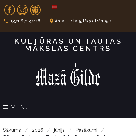
S
Fb
In
Dr
k
i
call
place
+371 67037418
Amatu iela 5, Rīga. LV-1050
p
t
KULTŪRAS UN TAUTAS
o
MĀKSLAS CENTRS
c
o
n
t
e
n
t
MENU
Sākums
/
2026
/
jūnijs
/
Pasākumi
/