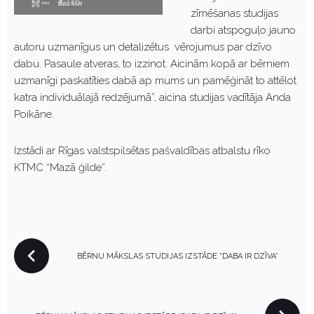
zīmēšanas studijas
darbi atspoguļo jauno
autoru uzmanīgus un detalizētus vērojumus par dzīvo
dabu. Pasaule atveras, to izzinot. Aicinām kopā ar bērniem
uzmanīgi paskatīties dabā ap mums un pamēģināt to attēlot
katra individuālajā redzējumā”, aicina studijas vadītāja Anda
Poikāne.
Izstādi ar Rīgas valstspilsētas pašvaldības atbalstu rīko
KTMC “Mazā ģilde”.
P
BĒRNU MĀKSLAS STUDIJAS IZSTĀDE “DABA IR DZĪVA”
O
S
T