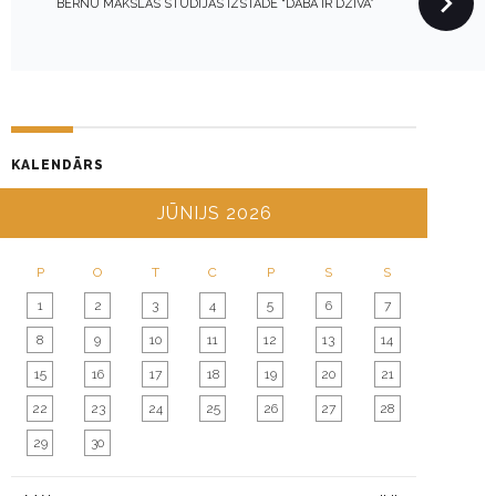
N
BĒRNU MĀKSLAS STUDIJAS IZSTĀDE “DABA IR DZĪVA”
A
V
I
G
A
KALENDĀRS
T
I
JŪNIJS 2026
O
N
P
O
T
C
P
S
S
1
2
3
4
5
6
7
8
9
10
11
12
13
14
15
16
17
18
19
20
21
22
23
24
25
26
27
28
29
30