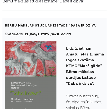
Bērnu mākslas studijas izstāde “Daba ir dzīva”
BĒRNU MĀKSLAS STUDIJAS IZSTĀDE “DABA IR DZĪVA”
Svētdiena, 21. jūnijs, 2026. plkst. 00:00
Līdz 2. jūlijam
Amatu ielas 3. nama
logos skatāma
KTMC “Mazā ģilde”
Bērnu mākslas
studijas izstāde
“Daba ir dzīva”.
“Dzīvās būtnes aug,
ēd, elpo, sajūt, kustas,
vairojas. Bērnu