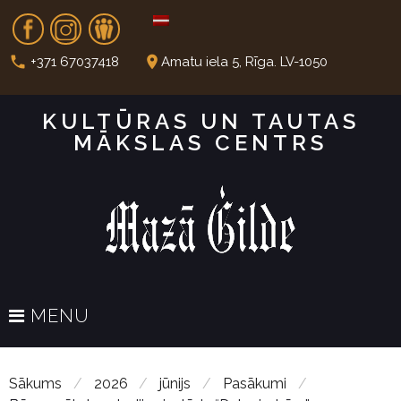
S
Fb
In
Dr
k
i
call
place
+371 67037418
Amatu iela 5, Rīga. LV-1050
p
t
KULTŪRAS UN TAUTAS
o
MĀKSLAS CENTRS
c
o
n
t
e
n
t
MENU
Sākums
/
2026
/
jūnijs
/
Pasākumi
/