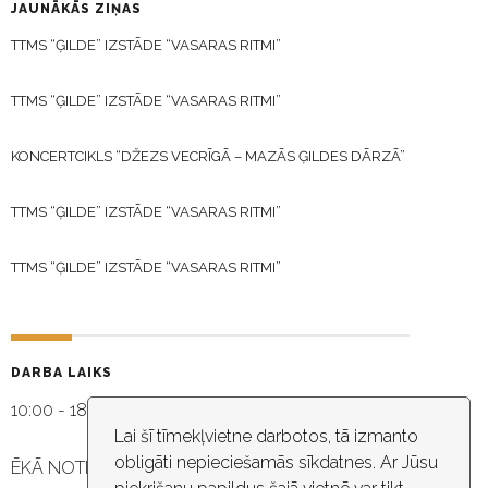
JAUNĀKĀS ZIŅAS
TTMS “ĢILDE” IZSTĀDE “VASARAS RITMI”
TTMS “ĢILDE” IZSTĀDE “VASARAS RITMI”
KONCERTCIKLS “DŽEZS VECRĪGĀ – MAZĀS ĢILDES DĀRZĀ”
TTMS “ĢILDE” IZSTĀDE “VASARAS RITMI”
TTMS “ĢILDE” IZSTĀDE “VASARAS RITMI”
DARBA LAIKS
10:00 - 18:30
Lai šī tīmekļvietne darbotos, tā izmanto
obligāti nepieciešamās sīkdatnes. Ar Jūsu
ĒKĀ NOTIEK VIDEO NOVĒROŠANA