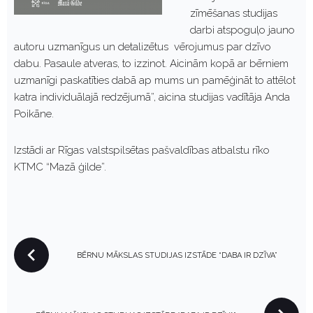
zīmēšanas studijas
darbi atspoguļo jauno
autoru uzmanīgus un detalizētus vērojumus par dzīvo
dabu. Pasaule atveras, to izzinot. Aicinām kopā ar bērniem
uzmanīgi paskatīties dabā ap mums un pamēģināt to attēlot
katra individuālajā redzējumā”, aicina studijas vadītāja Anda
Poikāne.
Izstādi ar Rīgas valstspilsētas pašvaldības atbalstu rīko
KTMC “Mazā ģilde”.
P
BĒRNU MĀKSLAS STUDIJAS IZSTĀDE “DABA IR DZĪVA”
O
S
T