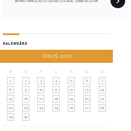
N
BĒRNU MĀKSLAS STUDIJAS IZSTĀDE “DABA IR DZĪVA”
A
V
I
G
A
KALENDĀRS
T
I
JŪNIJS 2026
O
N
P
O
T
C
P
S
S
1
2
3
4
5
6
7
8
9
10
11
12
13
14
15
16
17
18
19
20
21
22
23
24
25
26
27
28
29
30