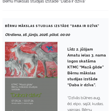
Bērnu mākslas studijas izstāde “Daba ir dzīva”
BĒRNU MĀKSLAS STUDIJAS IZSTĀDE “DABA IR DZĪVA”
Otrdiena, 16. jūnijs, 2026. plkst. 00:00
Līdz 2. jūlijam
Amatu ielas 3. nama
logos skatāma
KTMC “Mazā ģilde”
Bērnu mākslas
studijas izstāde
“Daba ir dzīva”.
“Dzīvās būtnes aug,
ēd, elpo, sajūt, kustas,
vairojas. Bērnu