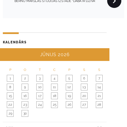
N
BĒRNU MĀKSLAS STUDIJAS IZSTĀDE “DABA IR DZĪVA”
A
V
I
G
A
KALENDĀRS
T
I
JŪNIJS 2026
O
N
P
O
T
C
P
S
S
1
2
3
4
5
6
7
8
9
10
11
12
13
14
15
16
17
18
19
20
21
22
23
24
25
26
27
28
29
30