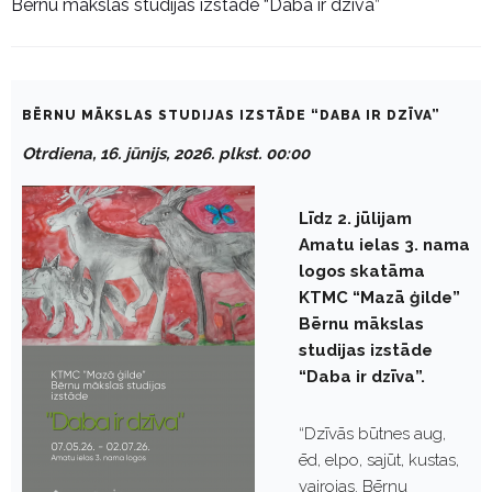
Bērnu mākslas studijas izstāde “Daba ir dzīva”
BĒRNU MĀKSLAS STUDIJAS IZSTĀDE “DABA IR DZĪVA”
Otrdiena, 16. jūnijs, 2026. plkst. 00:00
Līdz 2. jūlijam
Amatu ielas 3. nama
logos skatāma
KTMC “Mazā ģilde”
Bērnu mākslas
studijas izstāde
“Daba ir dzīva”.
“Dzīvās būtnes aug,
ēd, elpo, sajūt, kustas,
vairojas. Bērnu