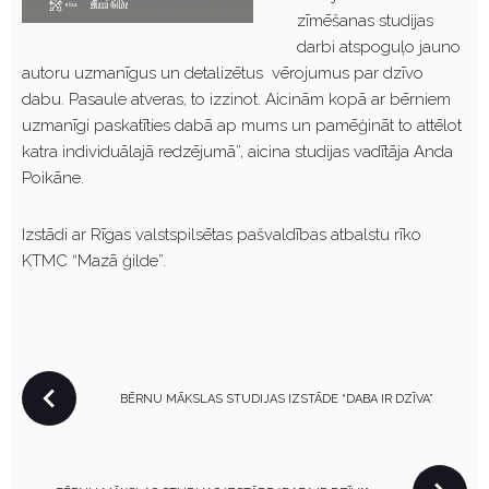
zīmēšanas studijas
darbi atspoguļo jauno
autoru uzmanīgus un detalizētus vērojumus par dzīvo
dabu. Pasaule atveras, to izzinot. Aicinām kopā ar bērniem
uzmanīgi paskatīties dabā ap mums un pamēģināt to attēlot
katra individuālajā redzējumā”, aicina studijas vadītāja Anda
Poikāne.
Izstādi ar Rīgas valstspilsētas pašvaldības atbalstu rīko
KTMC “Mazā ģilde”.
P
BĒRNU MĀKSLAS STUDIJAS IZSTĀDE “DABA IR DZĪVA”
O
S
T