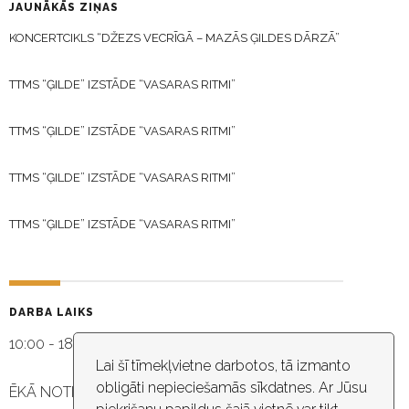
JAUNĀKĀS ZIŅAS
KONCERTCIKLS “DŽEZS VECRĪGĀ – MAZĀS ĢILDES DĀRZĀ”
TTMS “ĢILDE” IZSTĀDE “VASARAS RITMI”
TTMS “ĢILDE” IZSTĀDE “VASARAS RITMI”
TTMS “ĢILDE” IZSTĀDE “VASARAS RITMI”
TTMS “ĢILDE” IZSTĀDE “VASARAS RITMI”
DARBA LAIKS
10:00 - 18:30
Lai šī tīmekļvietne darbotos, tā izmanto
obligāti nepieciešamās sīkdatnes. Ar Jūsu
ĒKĀ NOTIEK VIDEO NOVĒROŠANA