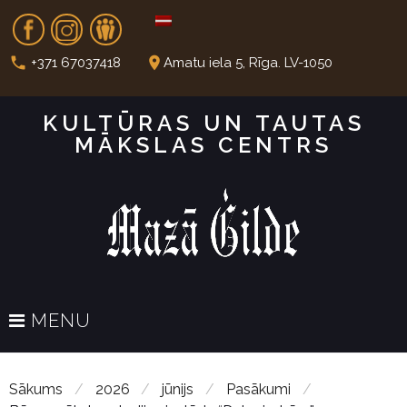
S
Fb
In
Dr
k
i
call
place
+371 67037418
Amatu iela 5, Rīga. LV-1050
p
t
KULTŪRAS UN TAUTAS
o
MĀKSLAS CENTRS
c
o
n
t
e
n
t
MENU
Sākums
/
2026
/
jūnijs
/
Pasākumi
/