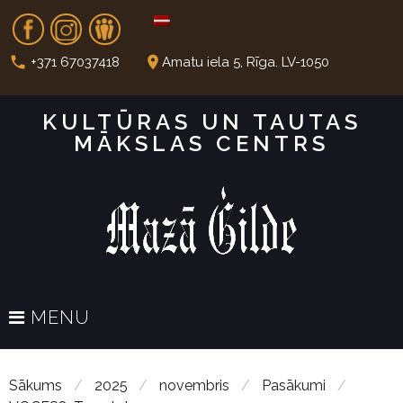
S
Fb
In
Dr
k
i
call
place
+371 67037418
Amatu iela 5, Rīga. LV-1050
p
t
KULTŪRAS UN TAUTAS
o
MĀKSLAS CENTRS
c
o
n
t
e
n
t
MENU
Sākums
/
2025
/
novembris
/
Pasākumi
/