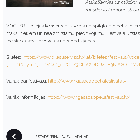
Atskatīsimies uz mūziku, a
mūsdienu komponisti un a
VOCES8 jubilejas koncerts būs viens no spilgtajiem notikumiem 
māksliniekiem un neaizmirstamu piedzīvojumu. Festivālā uzstāsie
meistarklases un vokālās nozares tikšanās.
Biļetes:
https://www.bilesuserviss.lv/lat/biletes/festivals/vo
_gl=1*106y1io*_up*MQ..*_ga*OTY3ODA2ODUzLjE3NjA2OTI1
Vairāk par festivālu:
http://www.rigasacappellafestivals.lv
Vairāk informācijas:
https://www.rigasacappellafestivals.lv/
P
IZSTĀDE “PINU, AUŽU LATVIJAI”
O