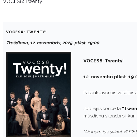
VOCES8: Twenty!
VOCES8: TWENTY!
Trešdiena, 12. novembris, 2025. plkst. 19:00
VOCES8: Twenty!
12. novembrī plkst. 19.
Pasaulslavenais vokālais 
Jubilejas koncertā
“Twen
mūsdienu skaņdarbi, kuri i
“Aicinām jūs svinēt VOCE