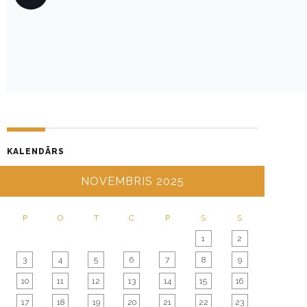
S
T
N
A
V
I
G
A
KALENDĀRS
T
I
NOVEMBRIS 2025
O
N
P
O
T
C
P
S
S
1
2
3
4
5
6
7
8
9
10
11
12
13
14
15
16
17
18
19
20
21
22
23