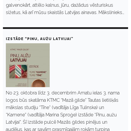
galvenokārt, attēlo kalnus, jūru, dažādus vēsturiskus
sižetus, kā arī mūsu skaistās Latvijas ainavas. Mākslinieks…
IZSTĀDE “PINU, AUŽU LATVIJAI”
No 23. oktobra līdz 3. decembrim Amatu ielas 3. nama
logos būs skatāma KTMC “Mazā ģilde” Tautas lietišķās
mākslas studiju “Tīne” (vadītāja Līga Tulinska) un
“Kamene” (vadītāja Marina Sproģe) izstāde “Pinu, aužu
Latvijai”. Šī izstāde pulcē Mazās ģildes pinējus un
audējus, kas ar savām prasmīgajām rokām turpina