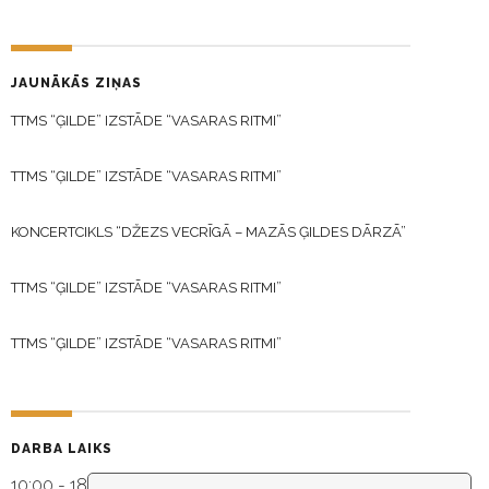
JAUNĀKĀS ZIŅAS
TTMS “ĢILDE” IZSTĀDE “VASARAS RITMI”
TTMS “ĢILDE” IZSTĀDE “VASARAS RITMI”
KONCERTCIKLS “DŽEZS VECRĪGĀ – MAZĀS ĢILDES DĀRZĀ”
TTMS “ĢILDE” IZSTĀDE “VASARAS RITMI”
TTMS “ĢILDE” IZSTĀDE “VASARAS RITMI”
DARBA LAIKS
10:00 - 18:30