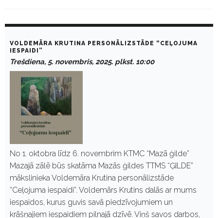
D
a
VOLDEMĀRA KRUTINA PERSONĀLIZSTĀDE “CEĻOJUMA
y
IESPAIDI”
:
Trešdiena, 5. novembris, 2025. plkst. 10:00
N
o
v
e
m
b
r
i
s
5
,
No 1. oktobra līdz 6. novembrim KTMC “Mazā ģilde”
2
Mazajā zālē būs skatāma Mazās ģildes TTMS “ĢILDE”
0
2
mākslinieka Voldemāra Krutina personālizstāde
5
“Ceļojuma iespaidi”. Voldemārs Krutins dalās ar mums
iespaidos, kurus guvis savā piedzīvojumiem un
krāšņajiem iespaidiem pilnajā dzīvē. Viņš savos darbos,