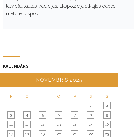
latviešu tautas tradīcijas. Ekspozīcijā atklājas dabas
materiālu spēks…
KALENDĀRS
NOVEMBRIS 2025
P
O
T
C
P
S
S
1
2
3
4
5
6
7
8
9
10
11
12
13
14
15
16
17
18
19
20
21
22
23