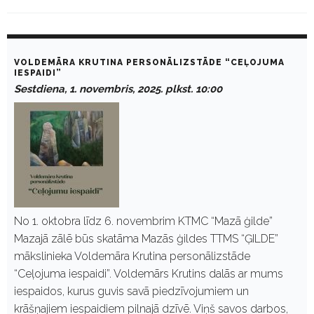
D
a
VOLDEMĀRA KRUTINA PERSONĀLIZSTĀDE “CEĻOJUMA
y
IESPAIDI”
:
Sestdiena, 1. novembris, 2025. plkst. 10:00
N
o
v
e
m
b
r
i
s
1
,
No 1. oktobra līdz 6. novembrim KTMC “Mazā ģilde”
2
Mazajā zālē būs skatāma Mazās ģildes TTMS “ĢILDE”
0
2
mākslinieka Voldemāra Krutina personālizstāde
5
“Ceļojuma iespaidi”. Voldemārs Krutins dalās ar mums
iespaidos, kurus guvis savā piedzīvojumiem un
krāšņajiem iespaidiem pilnajā dzīvē. Viņš savos darbos,