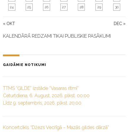
24
25
26
27
28
29
30
« OKT
DEC »
KALENDĀRĀ REDZAMI TIKAI PUBLISKIE PASĀKUMI
GAIDĀMIE NOTIKUMI
TTMS “ĢILDE” izstāde “Vasaras ritmi”
Ceturtdiena, 6. August, 2026. plkst. 00:00
Līdz 9. septembris, 2026. plkst. 20:00
Koncertcikls “Džezs Vecrīgā – Mazās ģildes dārzā”