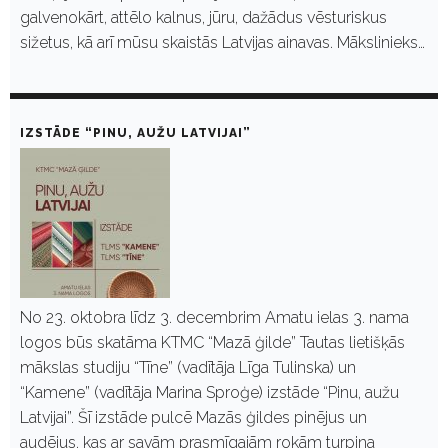
galvenokārt, attēlo kalnus, jūru, dažādus vēsturiskus
sižetus, kā arī mūsu skaistās Latvijas ainavas. Mākslinieks…
IZSTĀDE “PINU, AUŽU LATVIJAI”
No 23. oktobra līdz 3. decembrim Amatu ielas 3. nama
logos būs skatāma KTMC “Mazā ģilde” Tautas lietišķās
mākslas studiju “Tīne” (vadītāja Līga Tulinska) un
“Kamene” (vadītāja Marina Sproģe) izstāde “Pinu, aužu
Latvijai”. Šī izstāde pulcē Mazās ģildes pinējus un
audējus, kas ar savām prasmīgajām rokām turpina