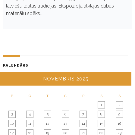
latviešu tautas tradīcijas. Ekspozīcijā atklājas dabas
materiālu spēks…
KALENDĀRS
NOVEMBRIS 2025
P
O
T
C
P
S
S
1
2
3
4
5
6
7
8
9
10
11
12
13
14
15
16
17
18
19
20
21
22
23