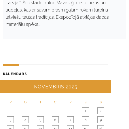
Latvijai”. Šī izstāde pulcē Mazās ģildes pinējus un
audējus, kas ar savām prasmīgajām rokām turpina
latviešu tautas tradīcijas. Ekspozīcijā atklājas dabas
materiālu spēks…
KALENDĀRS
NOVEMBRIS 2025
P
O
T
C
P
S
S
1
2
3
4
5
6
7
8
9
10
11
12
13
14
15
16