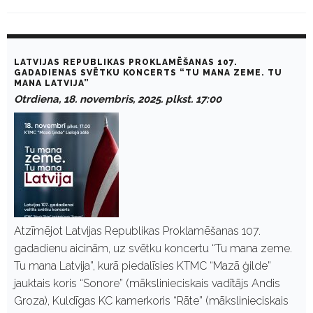
D
a
LATVIJAS REPUBLIKAS PROKLAMĒŠANAS 107.
y
GADADIENAS SVĒTKU KONCERTS “TU MANA ZEME. TU
MANA LATVIJA”
:
N
Otrdiena, 18. novembris, 2025. plkst. 17:00
o
v
e
m
b
r
i
s
1
8
,
Atzīmējot Latvijas Republikas Proklamēšanas 107.
2
gadadienu aicinām, uz svētku koncertu “Tu mana zeme.
0
2
Tu mana Latvija”, kurā piedalīsies KTMC “Mazā ģilde”
5
jauktais koris “Sonore” (mākslinieciskais vadītājs Andis
Groza), Kuldīgas KC kamerkoris “Rāte” (mākslinieciskais