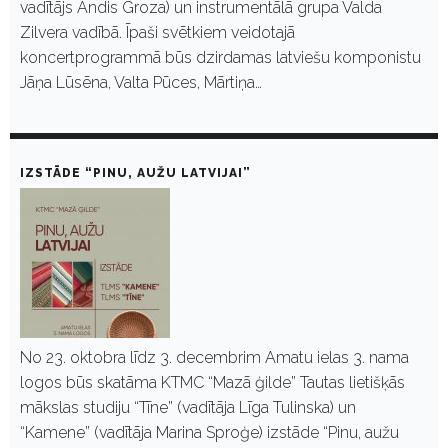
vadītājs Andis Groza) un instrumentālā grupa Valda
Zilvera vadībā. Īpaši svētkiem veidotajā
koncertprogrammā būs dzirdamas latviešu komponistu
Jāņa Lūsēna, Valta Pūces, Mārtiņa…
IZSTĀDE “PINU, AUŽU LATVIJAI”
No 23. oktobra līdz 3. decembrim Amatu ielas 3. nama
logos būs skatāma KTMC “Mazā ģilde” Tautas lietišķās
mākslas studiju “Tīne” (vadītāja Līga Tulinska) un
“Kamene” (vadītāja Marina Sproģe) izstāde “Pinu, aužu