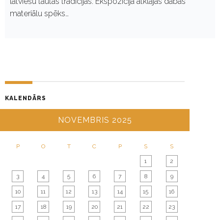
latviešu tautas tradīcijas. Ekspozīcijā atklājas dabas
materiālu spēks…
KALENDĀRS
NOVEMBRIS 2025
P
O
T
C
P
S
S
1
2
3
4
5
6
7
8
9
10
11
12
13
14
15
16
17
18
19
20
21
22
23