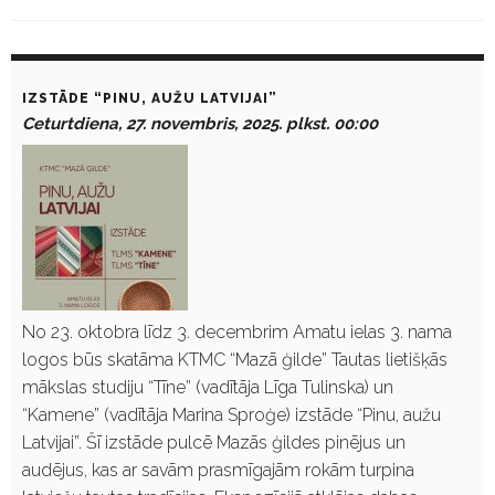
D
a
IZSTĀDE “PINU, AUŽU LATVIJAI”
y
Ceturtdiena, 27. novembris, 2025. plkst. 00:00
:
N
o
v
e
m
b
r
i
s
2
No 23. oktobra līdz 3. decembrim Amatu ielas 3. nama
7
logos būs skatāma KTMC “Mazā ģilde” Tautas lietišķās
,
2
mākslas studiju “Tīne” (vadītāja Līga Tulinska) un
0
“Kamene” (vadītāja Marina Sproģe) izstāde “Pinu, aužu
2
5
Latvijai”. Šī izstāde pulcē Mazās ģildes pinējus un
audējus, kas ar savām prasmīgajām rokām turpina