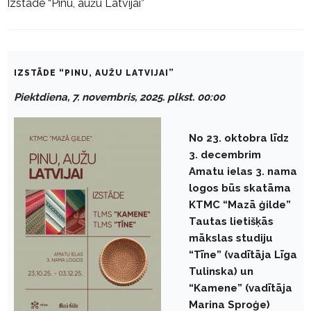
Izstāde “Pinu, aužu Latvijai”
IZSTĀDE “PINU, AUŽU LATVIJAI”
Piektdiena, 7. novembris, 2025. plkst. 00:00
No 23. oktobra līdz
3. decembrim
Amatu ielas 3. nama
logos būs skatāma
KTMC “Mazā ģilde”
Tautas lietišķās
mākslas studiju
“Tīne” (vadītāja Līga
Tulinska) un
“Kamene” (vadītāja
Marina Sproģe)