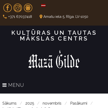
S
Fb
In
Dr
k
i
call
place
+371 67037418
Amatu iela 5, Rīga. LV-1050
p
t
KULTŪRAS UN TAUTAS
o
MĀKSLAS CENTRS
c
o
n
t
e
n
t
MENU
Sākums
/
2025
/
novembris
/
Pasākumi
/