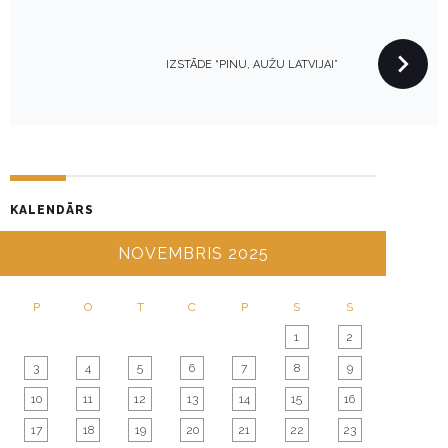
T
N
IZSTĀDE “PINU, AUŽU LATVIJAI”
A
V
I
G
A
T
KALENDĀRS
I
NOVEMBRIS 2025
O
N
P
O
T
C
P
S
S
1
2
3
4
5
6
7
8
9
10
11
12
13
14
15
16
17
18
19
20
21
22
23