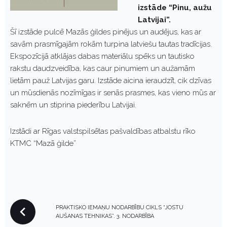
izstāde “Pinu, aužu
Latvijai”.
Šī izstāde pulcē Mazās ģildes pinējus un audējus, kas ar
savām prasmīgajām rokām turpina latviešu tautas tradīcijas.
Ekspozīcijā atklājas dabas materiālu spēks un tautisko
rakstu daudzveidība, kas caur pinumiem un aužamām
lietām pauž Latvijas garu. Izstāde aicina ieraudzīt, cik dzīvas
un mūsdienās nozīmīgas ir senās prasmes, kas vieno mūs ar
saknēm un stiprina piederību Latvijai.
Izstādi ar Rīgas valstspilsētas pašvaldības atbalstu rīko
KTMC “Mazā ģilde”
P
PRAKTISKO IEMAŅU NODARBĪBU CIKLS “JOSTU
O
AUŠANAS TEHNIKAS”. 3. NODARBĪBA
S