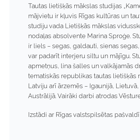
Tautas lietišķās mākslas studijas „Ka
mājvietu ir kļuvis Rīgas kultūras un ta
studiju vada Lietišķās mākslas viduss
nodaļas absolvente Marina Sproģe. St
ir liels – segas, galdauti, sienas segas,
var padarīt interjeru siltu un mājīgu.
apmetņus, lina šalles un valkājamās dr
tematiskās republikas tautas lietišķā
Latviju arī ārzemēs – Igaunijā, Lietuvā,
Austrālijā. Vairāki darbi atrodas Vēstu
Izstādi ar Rīgas valstspilsētas pašval