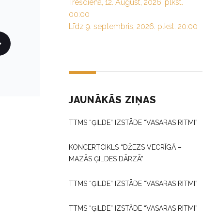
Trešdiena, 12. August, 2026. plkst.
00:00
Līdz 9. septembris, 2026. plkst. 20:00
JAUNĀKĀS ZIŅAS
TTMS “ĢILDE” IZSTĀDE “VASARAS RITMI”
KONCERTCIKLS “DŽEZS VECRĪGĀ –
MAZĀS ĢILDES DĀRZĀ”
TTMS “ĢILDE” IZSTĀDE “VASARAS RITMI”
TTMS “ĢILDE” IZSTĀDE “VASARAS RITMI”