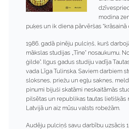
dzīvespriec
modina zem
puķes un ik diena pārvēršas “krāsainā 
1986. gadā pinēju pulciņš, kurš darboj
mākslas studijas „Tīne” nosaukumu. N
ģilde”. Ilgus gadus studiju vadīja Taut
vada Līga Tulinska. Saviem darbiem st
sloksnes, priežu un egļu saknes, meldr
pinumi bijuši skatāmi neskaitāmās stud
pilsētas un republikas tautas lietišķās
Latvijā un aiz mūsu valsts robežām.
Audēju pulciņš savu darbību uzsācis 19