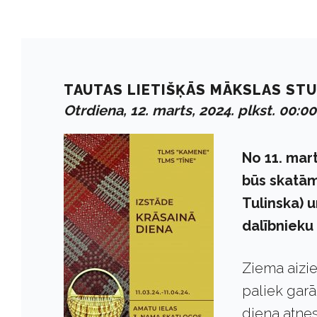
TAUTAS LIETIŠĶĀS MĀKSLAS STU
Otrdiena, 12. marts, 2024. plkst. 00:00
No 11. mart
būs skatām
Tulinska) 
dalībnieku 
Ziema aizie
paliek garā
diena atnes