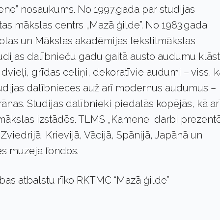
mene” nosaukums. No 1997.gada par studijas
utas mākslas centrs „Mazā ģilde”. No 1983.gada
kolas un Mākslas akadēmijas tekstilmākslas
udijas dalībnieču gadu gaitā austo audumu klās
 dvieļi, grīdas celiņi, dekoratīvie audumi – viss, 
 Studijas dalībnieces auž arī modernus audumus –
ānas. Studijas dalībnieki piedalās kopējās, kā ar
s mākslas izstādēs. TLMS „Kamene” darbi prezent
 Zviedrijā, Krievijā, Vācijā, Spānijā, Japānā un
res muzeja fondos.
dības atbalstu rīko RKTMC “Mazā ģilde”