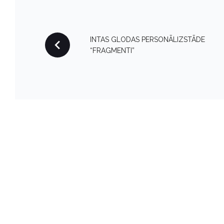
P
INTAS GLODAS PERSONĀLIZSTĀDE
“FRAGMENTI”
O
S
T
N
A
V
I