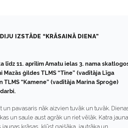
DIJU IZSTĀDE “KRĀSAINĀ DIENA”
a līdz 11. aprīlim Amatu ielas 3. nama skatlogo
i Mazās ģildes TLMS “Tīne” (vadītāja Līga
un TLMS “Kamene” (vadītāja Marina Sproģe)
darbi.
t un pavasaris nāk aizvien tuvāk un tuvāk. Diena
kas un saule aust agrāk un riet vēlāk. Katra jaun
 jaunas krāsas, kļūst gaišāka, jautrāka un