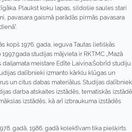
īgāka. Plaukst koku lapas, sildošie saules stari
i, pavasara gaismā parādās pirmās pavasara
dienā”.
ās kopš 1976. gada, ieguva Tautas lietišķās
o 1997.gada studijas mājvieta ir RKTMC „Mazā
as daiļamata meistare Edīte Laiviņa.Šobrīd studiju
udijas dalībnieki izmanto kārklu klūgas un
us un citus dabas materiālus. Studijas dalībnie
ijas darba atskaites izstādēs, tematiskās izstādē
 mākslas izstādēs, kā arī izbraukuma izstādēs
78. gadā, 1986. gadā kolektīvam tika piešķirts