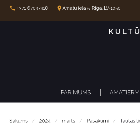
S
call
place
+371 67037418
Amatu iela 5, Rīga. LV-1050
k
i
KULTŪ
p
t
o
c
o
n
PAR MUMS
AMATIERM
t
e
n
Sākums
/
2024
/
marts
/
Pasākumi
/
Tautas li
t