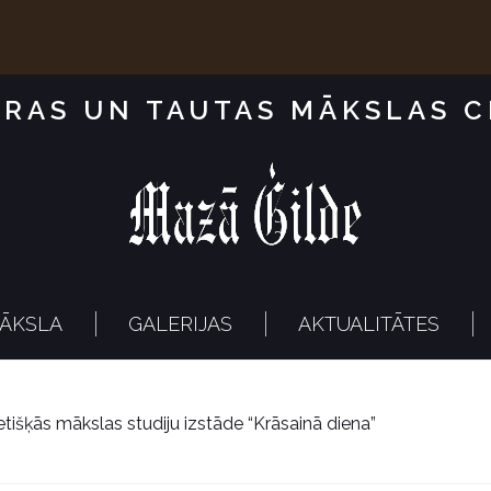
RAS UN TAUTAS MĀKSLAS 
ĀKSLA
GALERIJAS
AKTUALITĀTES
etišķās mākslas studiju izstāde “Krāsainā diena”