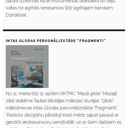
satura dziesmas kā arī instrumentāli skaņdarbi un deju
svītas no agrīnās renesanses līdz agrīnajam barokam.
Dzirdēsiet…
INTAS GLODAS PERSONĀLIZSTĀDE “FRAGMENTI”
No 11. marta līdz 11. aprīlim RKTMC “Mazā ģilde” Mazajā
zālē skatāma Tautas tēlotājas mākslas studijas “Ģilde”
mākslinieces Intas Glodas personālizstāde “Fragmenti”.
“Radošo disciplīnu pārstāvji bieži mēdz sajust pasauli ar
gandrīz ekstrasensoru sensitivitāti, un ar šiem darbiem es