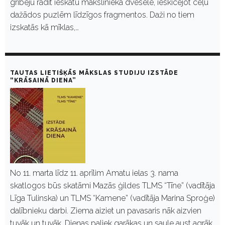
gribēju radīt ieskatu mākslinieka dvēselē, ieskicējot ceļu
dažādos puzlēm līdzīgos fragmentos. Daži no tiem
izskatās kā mīklas,…
TAUTAS LIETIŠĶĀS MĀKSLAS STUDIJU IZSTĀDE
“KRĀSAINĀ DIENA”
No 11. marta līdz 11. aprīlim Amatu ielas 3. nama
skatlogos būs skatāmi Mazās ģildes TLMS “Tīne” (vadītāja
Līga Tulinska) un TLMS “Kamene” (vadītāja Marina Sproģe)
dalībnieku darbi. Ziema aiziet un pavasaris nāk aizvien
tuvāk un tuvāk. Dienas paliek garākas un saule aust agrāk