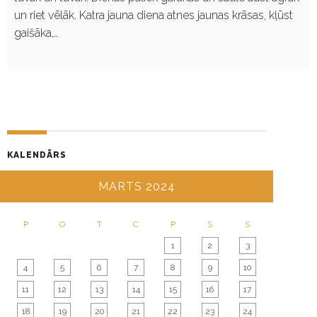
un riet vēlāk. Katra jauna diena atnes jaunas krāsas, kļūst
gaišāka,…
KALENDĀRS
MARTS 2024
P
O
T
C
P
S
S
1
2
3
4
5
6
7
8
9
10
11
12
13
14
15
16
17
18
19
20
21
22
23
24