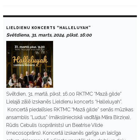
D
a
LIELDIENU KONCERTS “HALLELUYAH”
y
Svētdiena, 31. marts, 2024. plkst. 16:00
:
M
a
r
t
s
3
1
,
2
0
Svētdien, 31. martā, plkst. 16.00 RKTMC “Mazā ģilde”
2
Lielajā zālē izskanēs Lieldienu koncerts “Halleluyah”.
4
Koncertā piedalīsies RKTMC “Mazā ģilde” senās mūzikas
ansamblis “Ludus” (mākslinieciskā vadītāja Māra Birziņa),
Rūdis Cebulis (soprānists) un Beatrise Vilde
(mecosoprāns). Koncertā izskanēs garīga un laicīga