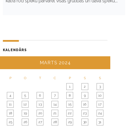
katrā rod spēku pārvarēt visas grūtības un dāvā spēku,…
KALENDĀRS
MARTS 2024
P
O
T
C
P
S
S
1
2
3
4
5
6
7
8
9
10
11
12
13
14
15
16
17
18
19
20
21
22
23
24
25
26
27
28
29
30
31