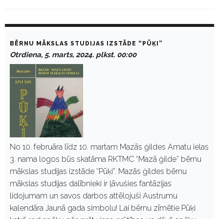
D
a
BĒRNU MĀKSLAS STUDIJAS IZSTĀDE “PŪĶI”
y
Otrdiena, 5. marts, 2024. plkst. 00:00
:
M
a
r
t
s
5
,
2
0
2
No 10. februāra līdz 10. martam Mazās ģildes Amatu ielas
4
3. nama logos būs skatāma RKTMC “Mazā ģilde” bērnu
mākslas studijas izstāde “Pūķi”. Mazās ģildes bērnu
mākslas studijas dalībnieki ir ļāvušies fantāzijas
lidojumam un savos darbos attēlojuši Austrumu
kalendāra Jaunā gada simbolu! Lai bērnu zīmētie Pūķi