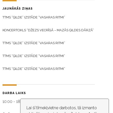
JAUNĀKĀS ZIŅAS
TTMS “ĢILDE” IZSTĀDE “VASARAS RITMI”
KONCERTCIKLS “DŽEZS VECRĪGĀ – MAZĀS ĢILDES DĀRZĀ”
TTMS “ĢILDE” IZSTĀDE “VASARAS RITMI”
TTMS “ĢILDE” IZSTĀDE “VASARAS RITMI”
TTMS “ĢILDE” IZSTĀDE “VASARAS RITMI”
DARBA LAIKS
10:00 - 18:30
Lai šī tīmekļvietne darbotos, tā izmanto