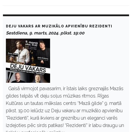
D
a
DEJU VAKARS AR MUZIKĀLO APVIENĪBU REZIDENTI
y
Sestdiena, 9. marts, 2024. plkst. 19:00
:
M
a
r
t
s
9
,
2
0
2
Gaisā virmojot pavasarim, ir īstais laiks greznajās Mazās
4
ģildes telpās vīt deju soļus mūzikas ritmos. Rīgas
Kultūras un tautas mākslas centrs “Mazā ģilde” 9. martā
plkst. 19.00 ielūdz uz Deju vakaru ar muzikālo apvienību
“Rezidenti”, kurā ikviens ar greznību un eleganci varēs
izdejoties pēc sirds patikas! “Rezidenti” ir labu draugu un