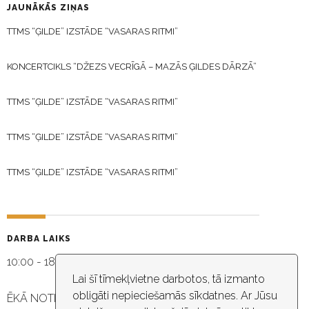
JAUNĀKĀS ZIŅAS
TTMS “ĢILDE” IZSTĀDE “VASARAS RITMI”
KONCERTCIKLS “DŽEZS VECRĪGĀ – MAZĀS ĢILDES DĀRZĀ”
TTMS “ĢILDE” IZSTĀDE “VASARAS RITMI”
TTMS “ĢILDE” IZSTĀDE “VASARAS RITMI”
TTMS “ĢILDE” IZSTĀDE “VASARAS RITMI”
DARBA LAIKS
10:00 - 18:30
Lai šī tīmekļvietne darbotos, tā izmanto
obligāti nepieciešamās sīkdatnes. Ar Jūsu
ĒKĀ NOTIEK VIDEO NOVĒROŠANA