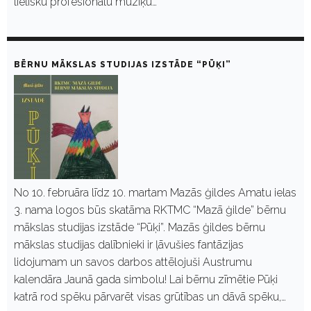
lielisku profesionālu mūziķu…
BĒRNU MĀKSLAS STUDIJAS IZSTĀDE “PŪĶI”
No 10. februāra līdz 10. martam Mazās ģildes Amatu ielas
3. nama logos būs skatāma RKTMC “Mazā ģilde” bērnu
mākslas studijas izstāde “Pūķi”. Mazās ģildes bērnu
mākslas studijas dalībnieki ir ļāvušies fantāzijas
lidojumam un savos darbos attēlojuši Austrumu
kalendāra Jaunā gada simbolu! Lai bērnu zīmētie Pūķi
katrā rod spēku pārvarēt visas grūtības un dāvā spēku,…