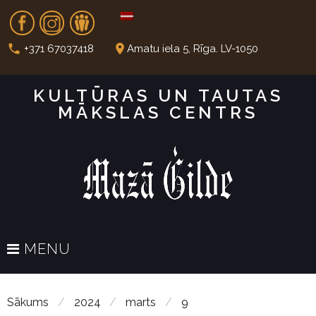
S
Fb
In
Dr
k
i
call
place
+371 67037418
Amatu iela 5, Rīga. LV-1050
p
t
KULTŪRAS UN TAUTAS
o
MĀKSLAS CENTRS
c
o
n
t
e
n
t
MENU
Sākums
/
2024
/
marts
/
9