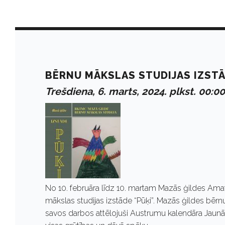
D
a
BĒRNU MĀKSLAS STUDIJAS IZSTĀ
Trešdiena, 6. marts, 2024. plkst. 00:00
y
:
M
No 10. februāra līdz 10. martam Mazās ģildes Am
a
mākslas studijas izstāde “Pūķi”. Mazās ģildes bērnu
savos darbos attēlojuši Austrumu kalendāra Jaunā 