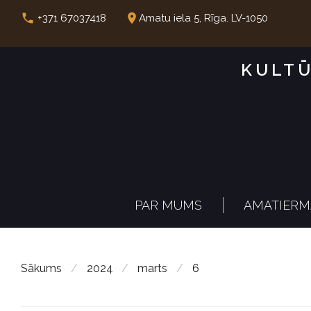
S
call
place
+371 67037418
Amatu iela 5, Rīga. LV-1050
k
i
KULTŪ
p
t
o
c
o
n
PAR MUMS
AMATIERM
t
e
n
Sākums
/
2024
/
marts
/
6
t