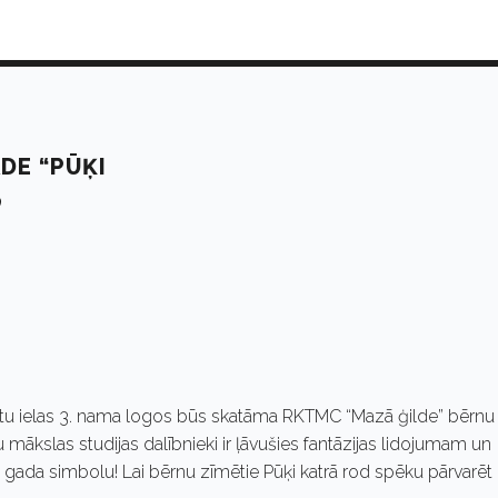
DE “PŪĶI
atu ielas 3. nama logos būs skatāma RKTMC “Mazā ģilde” bērnu
 mākslas studijas dalībnieki ir ļāvušies fantāzijas lidojumam un
gada simbolu! Lai bērnu zīmētie Pūķi katrā rod spēku pārvarēt