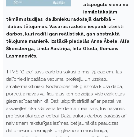
atspoguļo vienu no
iemīļotākajām
tēmām studijas dalībnieku radošajā darbībā –
dabas tēlojumus. Vasaras radošie iespaidi izteikti
darbos, kuri radīti gan reālistiskā, gan abstraktā
tēlojuma manierē. Izstādē piedalās Anna Ābele, Alfa
Škensberga, Linda Austriņa, Inta Gloda, Romans
Lasmanovičs.
TTMS “Ģilde” savu darbību sākusi pirms 75 gadiem. Tās
dalībnieki ir dažāda vecuma, profesiju un uzskatu
amatiermākslinieki. Nodarbībās tiek gleznota klusā daba,
portreti, ainavas vai figurālas kompozīcijas, visbiežāk eļļas
glezniecības tehnikā. Daži labprāt strādā arī ar pasteli vai
akvareļtehnikā. Galvenā tendence ir reālisms, tuvināšanās
profesionālai glezniecībai. Dažu autoru darbos parādās arī
naivismam raksturīgas iezīmes, bet jaunākās paaudzes
dalībnieki ir drosmīgāki un glezno arī mūsdienīgā,