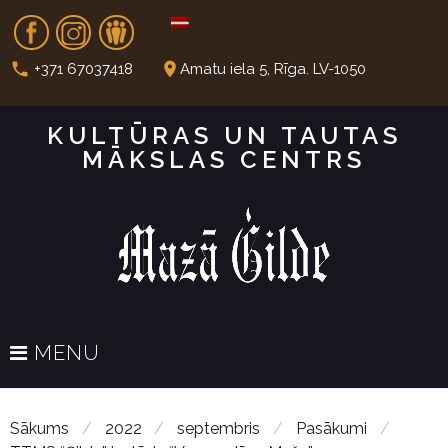
S
Fb
In
Dr
k
i
call
place
+371 67037418
Amatu iela 5, Rīga. LV-1050
p
t
KULTŪRAS UN TAUTAS
o
MĀKSLAS CENTRS
c
o
n
t
e
n
t
MENU
Sākums
/
2022
/
septembris
/
Pasākumi
/