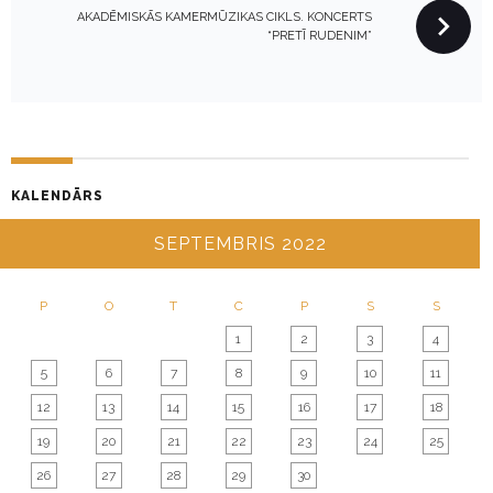
N
AKADĒMISKĀS KAMERMŪZIKAS CIKLS. KONCERTS
“PRETĪ RUDENIM”
A
V
I
G
A
T
KALENDĀRS
I
SEPTEMBRIS 2022
O
N
P
O
T
C
P
S
S
1
2
3
4
5
6
7
8
9
10
11
12
13
14
15
16
17
18
19
20
21
22
23
24
25
26
27
28
29
30