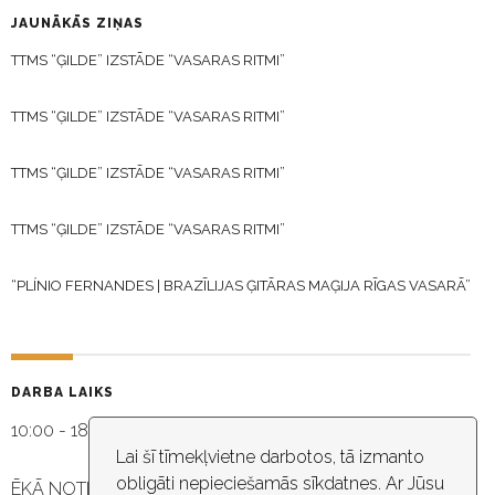
JAUNĀKĀS ZIŅAS
TTMS “ĢILDE” IZSTĀDE “VASARAS RITMI”
TTMS “ĢILDE” IZSTĀDE “VASARAS RITMI”
TTMS “ĢILDE” IZSTĀDE “VASARAS RITMI”
TTMS “ĢILDE” IZSTĀDE “VASARAS RITMI”
“PLÍNIO FERNANDES | BRAZĪLIJAS ĢITĀRAS MAĢIJA RĪGAS VASARĀ”
DARBA LAIKS
10:00 - 18:30
Lai šī tīmekļvietne darbotos, tā izmanto
obligāti nepieciešamās sīkdatnes. Ar Jūsu
ĒKĀ NOTIEK VIDEO NOVĒROŠANA