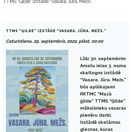
TTMS “Ģilde” izstāde “Vasara. Jūra. Mežs.”
TTMS “ĢILDE” IZSTĀDE “VASARA. JŪRA. MEŽS.”
Ceturtdiena, 29. septembris, 2022. plkst. 00:00
Līdz 30. septembrim
Amatu ielas 3. nama
skatlogos izstādē
“Vasara. Jūra. Mežs.”
būs aplūkojami
RKTMC “Mazā
ģilde” TTMS “Ģilde”
mākslinieku vasaras
plenēru darbi.
Izstādē skatāmas
gleznas, kuras