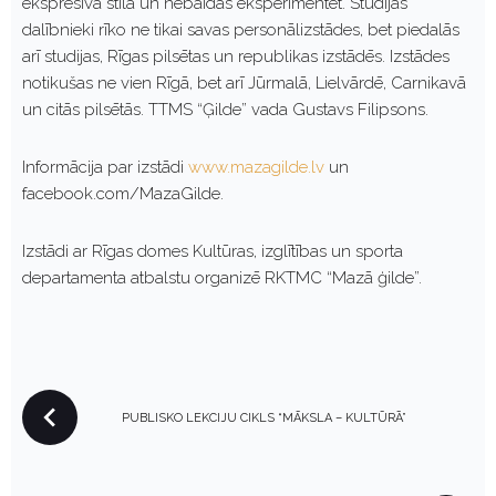
ekspresīvā stilā un nebaidās eksperimentēt. Studijas
dalībnieki rīko ne tikai savas personālizstādes, bet piedalās
arī studijas, Rīgas pilsētas un republikas izstādēs. Izstādes
notikušas ne vien Rīgā, bet arī Jūrmalā, Lielvārdē, Carnikavā
un citās pilsētās. TTMS “Ģilde” vada Gustavs Filipsons.
Informācija par izstādi
www.mazagilde.lv
un
facebook.com/MazaGilde.
Izstādi ar Rīgas domes Kultūras, izglītības un sporta
departamenta atbalstu organizē RKTMC “Mazā ģilde”.
P
PUBLISKO LEKCIJU CIKLS “MĀKSLA – KULTŪRĀ”
O
S
T