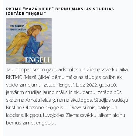
RKTMC “MAZĀ ĢILDE” BĒRNU MĀKSLAS STUDIJAS
IZSTĀDE “EŅĢEĻI”
Jau piecpadsmito gadu adventes un Ziemassvētku laikā
RKTMC “Mazā Ģilde” bērnu mākslas studijas dalībnieki
veido zīmējumu izstādi “Eņģeļi”. Līdz 2022. gada 10.
janvārim studijas jauno mākslinieku darbu izstāde būs
skatāma Amatu ielas 3. nama skatlogos. Studijas vadītāja
Kristīne Otersone: “Eņģelis – Dieva sūtnis, palīgs un
labdaris. Ik gadu, tuvojoties Ziemassvētku laikam aicinu
bērnus zīmēt eņģeļus…