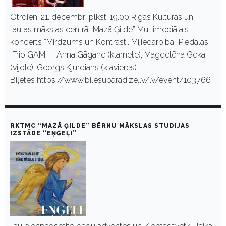
Otrdien, 21. decembrī plkst. 19.00 Rīgas Kultūras un
tautas mākslas centrā „Mazā Ģilde” Multimediālais
koncerts “Mirdzums un Kontrasti. Mijiedarbība” Piedalās
“Trio GAM” – Anna Gāgane (klarnete), Magdelēna Geka
(vijole), Georgs Kjurdians (klavieres)
Biļetes https://www.bilesuparadize.lv/lv/event/103766
RKTMC “MAZĀ ĢILDE” BĒRNU MĀKSLAS STUDIJAS
IZSTĀDE “EŅĢEĻI”