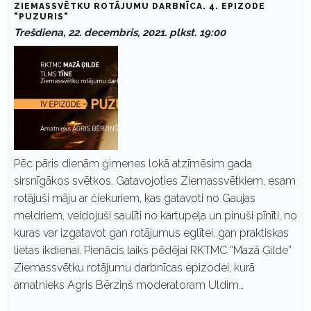
ZIEMASSVĒTKU ROTĀJUMU DARBNĪCA. 4. EPIZODE
"PUZURIS"
Trešdiena, 22. decembris, 2021. plkst. 19:00
Pēc pāris dienām ģimenes lokā atzīmēsim gada
sirsnīgākos svētkos. Gatavojoties Ziemassvētkiem, esam
rotājuši māju ar čiekuriem, kas gatavoti no Gaujas
meldriem, veidojuši saulīti no kartupeļa un pinuši pīnīti, no
kuras var izgatavot gan rotājumus eglītei, gan praktiskas
lietas ikdienai. Pienācis laiks pēdējai RKTMC “Mazā Ģilde”
Ziemassvētku rotājumu darbnīcas epizodei, kurā
amatnieks Agris Bērziņš moderatoram Uldim…