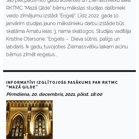
Jau piecpadsmito gadu adventes un Ziemassvētku laikā
RKTMC “Mazā Ģilde” bērnu mākslas studijas dalībnieki
veido zīmējumu izstādi “Eņģeļi”. Līdz 2022. gada 10.
janvārim studijas jauno mākslinieku darbu izstāde būs
skatāma Amatu ielas 3. nama skatlogos. Studijas vadītāja
Kristīne Otersone: “Eņģelis – Dieva sūtnis, palīgs un
labdaris. Ik gadu, tuvojoties Ziemassvētku laikam aicinu
bērnus zīmēt eņģeļus…
INFORMATĪVI IZGLĪTOJOŠS PASĀKUMS PAR RKTMC
“MAZĀ ĢILDE”
Pirmdiena, 20. decembris, 2021. plkst. 18:00