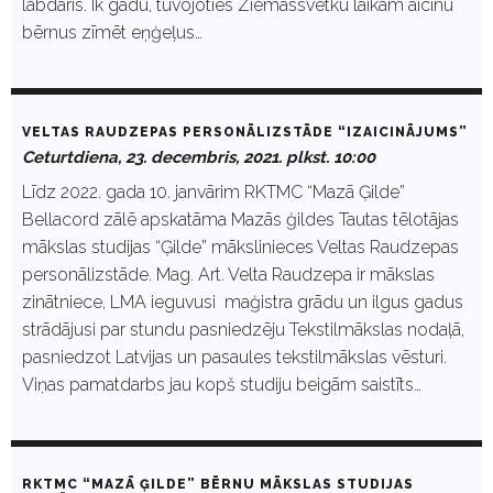
labdaris. Ik gadu, tuvojoties Ziemassvētku laikam aicinu
bērnus zīmēt eņģeļus…
VELTAS RAUDZEPAS PERSONĀLIZSTĀDE “IZAICINĀJUMS”
Ceturtdiena, 23. decembris, 2021. plkst. 10:00
Līdz 2022. gada 10. janvārim RKTMC “Mazā Ģilde”
Bellacord zālē apskatāma Mazās ģildes Tautas tēlotājas
mākslas studijas “Ģilde” mākslinieces Veltas Raudzepas
personālizstāde. Mag. Art. Velta Raudzepa ir mākslas
zinātniece, LMA ieguvusi maģistra grādu un ilgus gadus
strādājusi par stundu pasniedzēju Tekstilmākslas nodaļā,
pasniedzot Latvijas un pasaules tekstilmākslas vēsturi.
Viņas pamatdarbs jau kopš studiju beigām saistīts…
RKTMC “MAZĀ ĢILDE” BĒRNU MĀKSLAS STUDIJAS