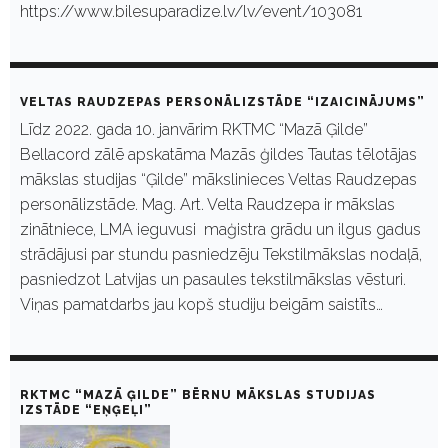
https://www.bilesuparadize.lv/lv/event/103081
VELTAS RAUDZEPAS PERSONĀLIZSTĀDE “IZAICINĀJUMS”
Līdz 2022. gada 10. janvārim RKTMC “Mazā Ģilde”
Bellacord zālē apskatāma Mazās ģildes Tautas tēlotājas
mākslas studijas “Ģilde” mākslinieces Veltas Raudzepas
personālizstāde. Mag. Art. Velta Raudzepa ir mākslas
zinātniece, LMA ieguvusi maģistra grādu un ilgus gadus
strādājusi par stundu pasniedzēju Tekstilmākslas nodaļā,
pasniedzot Latvijas un pasaules tekstilmākslas vēsturi.
Viņas pamatdarbs jau kopš studiju beigām saistīts…
RKTMC “MAZĀ ĢILDE” BĒRNU MĀKSLAS STUDIJAS
IZSTĀDE “EŅĢEĻI”