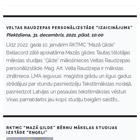
M
o
VELTAS RAUDZEPAS PERSONĀLIZSTĀDE “IZAICINĀJUMS”
n
Piektdiena, 31. decembris, 2021. plkst. 10:00
t
h
Līdz 2022. gada 10. janvārim RKTMC “Mazā Ģilde”
:
Bellacord zālē apskatāma Mazās ģildes Tautas tēlotājas
D
e
mākslas studijas “Ģilde” mākslinieces Veltas Raudzepas
c
personālizstāde. Mag. Art. Velta Raudzepa ir mākslas
e
m
zinātniece, LMA ieguvusi maģistra grādu un ilgus gadus
b
strādājusi par stundu pasniedzēju Tekstilmākslas nodaļā,
r
i
pasniedzot Latvijas un pasaules tekstilmākslas vēsturi.
s
Viņas pamatdarbs jau kopš studiju beigām saistīts…
2
0
2
1
RKTMC “MAZĀ ĢILDE” BĒRNU MĀKSLAS STUDIJAS
IZSTĀDE “EŅĢEĻI”