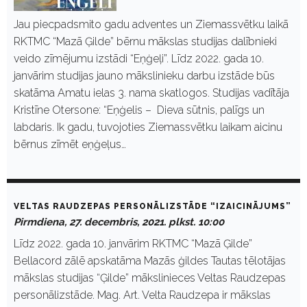
Jau piecpadsmito gadu adventes un Ziemassvētku laikā
RKTMC “Mazā Ģilde” bērnu mākslas studijas dalībnieki
veido zīmējumu izstādi “Eņģeļi”. Līdz 2022. gada 10.
janvārim studijas jauno mākslinieku darbu izstāde būs
skatāma Amatu ielas 3. nama skatlogos. Studijas vadītāja
Kristīne Otersone: “Eņģelis – Dieva sūtnis, palīgs un
labdaris. Ik gadu, tuvojoties Ziemassvētku laikam aicinu
bērnus zīmēt eņģeļus…
VELTAS RAUDZEPAS PERSONĀLIZSTĀDE “IZAICINĀJUMS”
Pirmdiena, 27. decembris, 2021. plkst. 10:00
Līdz 2022. gada 10. janvārim RKTMC “Mazā Ģilde”
Bellacord zālē apskatāma Mazās ģildes Tautas tēlotājas
mākslas studijas “Ģilde” mākslinieces Veltas Raudzepas
personālizstāde. Mag. Art. Velta Raudzepa ir mākslas