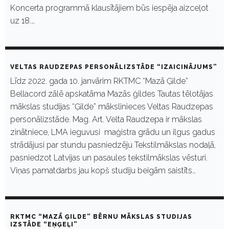
Koncerta programmā klausītājiem būs iespēja aizceļot
uz 18.…
VELTAS RAUDZEPAS PERSONĀLIZSTĀDE “IZAICINĀJUMS”
Līdz 2022. gada 10. janvārim RKTMC “Mazā Ģilde”
Bellacord zālē apskatāma Mazās ģildes Tautas tēlotājas
mākslas studijas “Ģilde” mākslinieces Veltas Raudzepas
personālizstāde. Mag. Art. Velta Raudzepa ir mākslas
zinātniece, LMA ieguvusi maģistra grādu un ilgus gadus
strādājusi par stundu pasniedzēju Tekstilmākslas nodaļā,
pasniedzot Latvijas un pasaules tekstilmākslas vēsturi.
Viņas pamatdarbs jau kopš studiju beigām saistīts…
RKTMC “MAZĀ ĢILDE” BĒRNU MĀKSLAS STUDIJAS
IZSTĀDE “EŅĢEĻI”