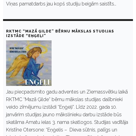
Viņas pamatdarbs jau kopš studiju beigām saistīts…
RKTMC “MAZĀ ĢILDE” BĒRNU MĀKSLAS STUDIJAS
IZSTĀDE “EŅĢEĻI”
Jau piecpadsmito gadu adventes un Ziemassvētku laikā
RKTMC “Mazā Ģilde” bērnu mākslas studijas dalībnieki
veido zīmējumu izstādi “Eņģeļi”. Līdz 2022. gada 10.
janvārim studijas jauno mākslinieku darbu izstāde būs
skatāma Amatu ielas 3. nama skatlogos. Studijas vadītāja
Kristīne Otersone: “Eņģelis – Dieva sūtnis, palīgs un