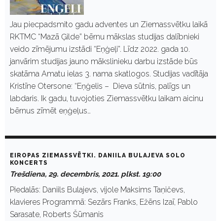
Jau piecpadsmito gadu adventes un Ziemassvētku laikā
RKTMC “Mazā Ģilde” bērnu mākslas studijas dalībnieki
veido zīmējumu izstādi “Eņģeļi”. Līdz 2022. gada 10.
janvārim studijas jauno mākslinieku darbu izstāde būs
skatāma Amatu ielas 3. nama skatlogos. Studijas vadītāja
Kristīne Otersone: “Eņģelis – Dieva sūtnis, palīgs un
labdaris. Ik gadu, tuvojoties Ziemassvētku laikam aicinu
bērnus zīmēt eņģeļus…
EIROPAS ZIEMASSVĒTKI. DANIILA BULAJEVA SOLO
KONCERTS
Trešdiena, 29. decembris, 2021. plkst. 19:00
Piedalās: Daniils Bulajevs, vijole Maksims Taņičevs,
klavieres Programmā: Sezārs Franks, Ežēns Izaī, Pablo
Sarasate, Roberts Šūmanis