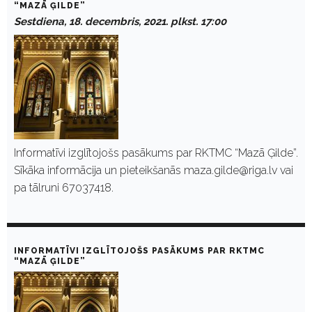
“MAZĀ ĢILDE”
Sestdiena, 18. decembris, 2021. plkst. 17:00
Informatīvi izglītojošs pasākums par RKTMC “Mazā Ģilde”.
Sīkāka informācija un pieteikšanās maza.gilde@riga.lv vai
pa tālruni 67037418.
INFORMATĪVI IZGLĪTOJOŠS PASĀKUMS PAR RKTMC
“MAZĀ ĢILDE”