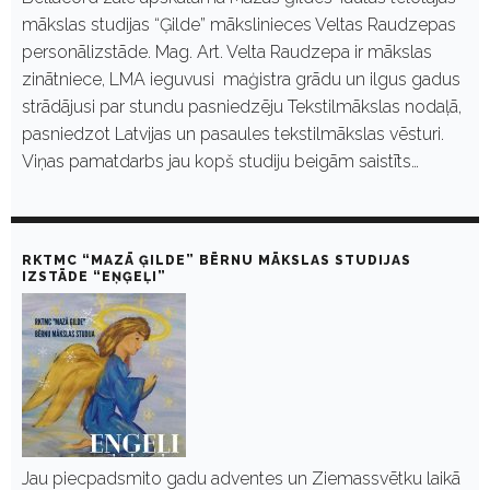
mākslas studijas “Ģilde” mākslinieces Veltas Raudzepas
personālizstāde. Mag. Art. Velta Raudzepa ir mākslas
zinātniece, LMA ieguvusi maģistra grādu un ilgus gadus
strādājusi par stundu pasniedzēju Tekstilmākslas nodaļā,
pasniedzot Latvijas un pasaules tekstilmākslas vēsturi.
Viņas pamatdarbs jau kopš studiju beigām saistīts…
RKTMC “MAZĀ ĢILDE” BĒRNU MĀKSLAS STUDIJAS
IZSTĀDE “EŅĢEĻI”
Jau piecpadsmito gadu adventes un Ziemassvētku laikā