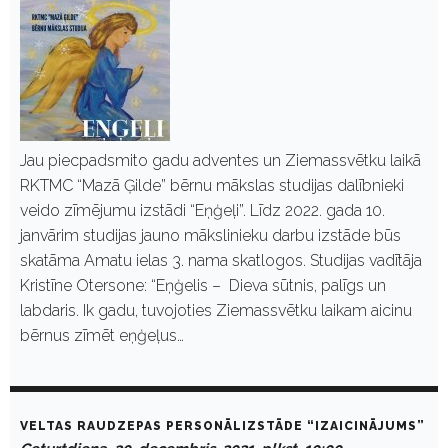
Jau piecpadsmito gadu adventes un Ziemassvētku laikā
RKTMC “Mazā Ģilde” bērnu mākslas studijas dalībnieki
veido zīmējumu izstādi “Eņģeļi”. Līdz 2022. gada 10.
janvārim studijas jauno mākslinieku darbu izstāde būs
skatāma Amatu ielas 3. nama skatlogos. Studijas vadītāja
Kristīne Otersone: “Eņģelis – Dieva sūtnis, palīgs un
labdaris. Ik gadu, tuvojoties Ziemassvētku laikam aicinu
bērnus zīmēt eņģeļus…
VELTAS RAUDZEPAS PERSONĀLIZSTĀDE “IZAICINĀJUMS”