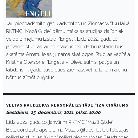
Jau piecpadsmito gadu adventes un Ziemassvētku laikā
RKTMC “Mazā Ģilde” bērnu mākslas studijas dalībnieki
veido zīmējumu izstādi “Eņģeļi”. Līdz 2022. gada 10.
janvārim studijas jauno mākslinieku darbu izstāde būs
skatāma Amatu ielas 3. nama skatlogos. Studijas vadītāja
Kristīne Otersone: “Eņģelis – Dieva sūtnis, palīgs un
labdaris. Ik gadu, tuvojoties Ziemassvētku laikam aicinu
bērnus zīmēt eņģeļus…
VELTAS RAUDZEPAS PERSONĀLIZSTĀDE “IZAICINĀJUMS”
Sestdiena, 25. decembris, 2021. plkst. 10:00
Līdz 2022. gada 10. janvārim RKTMC “Mazā Ģilde”
Bellacord zālē apskatāma Mazās ģildes Tautas tēlotājas
mākslas studijas “Ģilde” mākslinieces Veltas Raudzepas