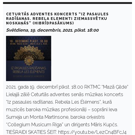
CETURTĀS ADVENTES KONCERTS “IZ PASAULES
RADĪŠANAS. REBELA ELEMENTI ZIEMASSVĒTKU
NOSKAŅĀS” (HIBRĪDPASĀKUMS)
Svētdiena, 19. decembris, 2021. plkst. 18:00
2021. gada 19. decembrī plkst. 18.00 RKTMC “Mazā Ģilde”
Lielajā zālē Ceturtās adventes senās mūzikas koncerts
“Iz pasaules radīšanas. Rebela Les Élémens”, kurā
muzicēs baroka mūzikas profesionāļi – soprāni Ieva
Sumeja un Monta Martinsone, baroka orķestris
“Collegium Musicum Riga” un diriģents Māris Kupčs.
TIEŠRAIDI SKATIES ŠEIT: https://youtu.be/LezCn4BFcJ4