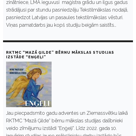
zinātniece, LMA ieguvusi maģistra grādu un ilgus gadus
strādājusi par stundu pasniedzēju Tekstilmākslas nodaļā,
pasniedzot Latvijas un pasaules tekstilmākslas vēsturi.
Viņas pamatdarbs jau kopš studiju beigām saistīts…
RKTMC “MAZĀ ĢILDE” BĒRNU MĀKSLAS STUDIJAS
IZSTĀDE “EŅĢEĻI”
Jau piecpadsmito gadu adventes un Ziemassvētku laikā
RKTMC “Mazā Ģilde” bērnu mākslas studijas dalībnieki
veido zīmējumu izstādi “Eņģeļi”. Līdz 2022. gada 10.
janvārim studijas jauno mākslinieku darbu izstāde būs