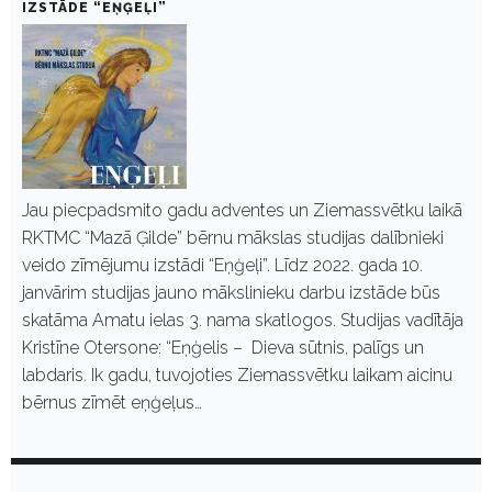
IZSTĀDE “EŅĢEĻI”
Jau piecpadsmito gadu adventes un Ziemassvētku laikā
RKTMC “Mazā Ģilde” bērnu mākslas studijas dalībnieki
veido zīmējumu izstādi “Eņģeļi”. Līdz 2022. gada 10.
janvārim studijas jauno mākslinieku darbu izstāde būs
skatāma Amatu ielas 3. nama skatlogos. Studijas vadītāja
Kristīne Otersone: “Eņģelis – Dieva sūtnis, palīgs un
labdaris. Ik gadu, tuvojoties Ziemassvētku laikam aicinu
bērnus zīmēt eņģeļus…