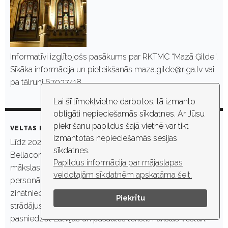
Informatīvi izglītojošs pasākums par RKTMC “Mazā Ģilde”.
Sīkāka informācija un pieteikšanās maza.gilde@riga.lv vai
pa tālruni 67037418.
Lai šī tīmekļvietne darbotos, tā izmanto
obligāti nepieciešamās sīkdatnes. Ar Jūsu
piekrišanu papildus šajā vietnē var tikt
VELTAS RAUDZEPAS PERSONĀLIZSTĀDE “IZAICINĀJUMS”
izmantotas nepieciešamās sesijas
Līdz 2022. gada 10. janvārim RKTMC “Mazā Ģilde”
sīkdatnes.
Bellacord zālē apskatāma Mazās ģildes Tautas tēlotājas
Papildus informācija par mājaslapas
mākslas studijas “Ģilde” mākslinieces Veltas Raudzepas
veidotajām sīkdatnēm apskatāma šeit.
personālizstāde. Mag. Art. Velta Raudzepa ir mākslas
zinātniece, LMA ieguvusi maģistra grādu un ilgus gadus
Piekrītu
strādājusi par stundu pasniedzēju Tekstilmākslas nodaļā,
pasniedzot Latvijas un pasaules tekstilmākslas vēsturi.