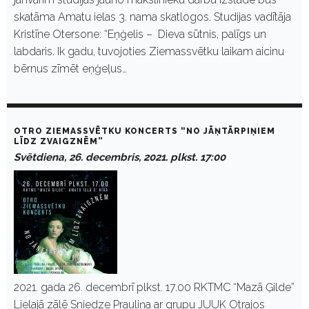
skatāma Amatu ielas 3. nama skatlogos. Studijas vadītāja
Kristīne Otersone: “Eņģelis – Dieva sūtnis, palīgs un
labdaris. Ik gadu, tuvojoties Ziemassvētku laikam aicinu
bērnus zīmēt eņģeļus…
OTRO ZIEMASSVĒTKU KONCERTS “NO JĀŅTĀRPIŅIEM
LĪDZ ZVAIGZNĒM”
Svētdiena, 26. decembris, 2021. plkst. 17:00
2021. gada 26. decembrī plkst. 17.00 RKTMC “Mazā Ģilde”
Lielajā zālē Sniedze Prauliņa ar grupu JUUK Otrajos