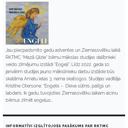
Jau piecpadsmito gadu adventes un Ziemassvētku laikā
RKTMC “Mazā Ģilde” bērnu mākslas studijas dalībnieki
veido zīmējumu izstādi “Eņģeļi”. Līdz 2022. gada 10.
janvārim studijas jauno mākslinieku darbu izstāde būs
skatāma Amatu ielas 3. nama skatlogos. Studijas vadītāja
Kristīne Otersone: “Eņģelis – Dieva sūtnis, palīgs un
labdaris. Ik gadu, tuvojoties Ziemassvētku laikam aicinu
bērnus zīmēt eņģeļus…
INFORMATĪVI IZGLĪTOJOŠS PASĀKUMS PAR RKTMC