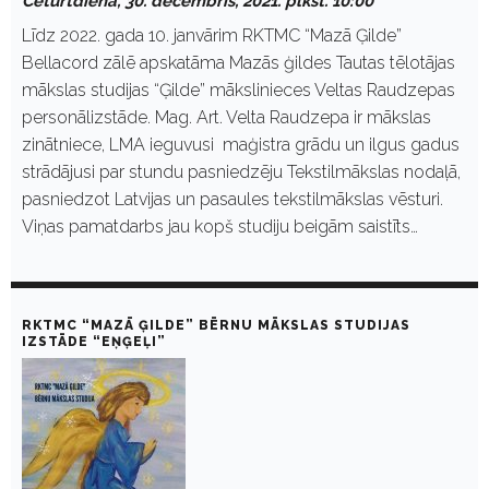
Ceturtdiena, 30. decembris, 2021. plkst. 10:00
Līdz 2022. gada 10. janvārim RKTMC “Mazā Ģilde”
Bellacord zālē apskatāma Mazās ģildes Tautas tēlotājas
mākslas studijas “Ģilde” mākslinieces Veltas Raudzepas
personālizstāde. Mag. Art. Velta Raudzepa ir mākslas
zinātniece, LMA ieguvusi maģistra grādu un ilgus gadus
strādājusi par stundu pasniedzēju Tekstilmākslas nodaļā,
pasniedzot Latvijas un pasaules tekstilmākslas vēsturi.
Viņas pamatdarbs jau kopš studiju beigām saistīts…
RKTMC “MAZĀ ĢILDE” BĒRNU MĀKSLAS STUDIJAS
IZSTĀDE “EŅĢEĻI”