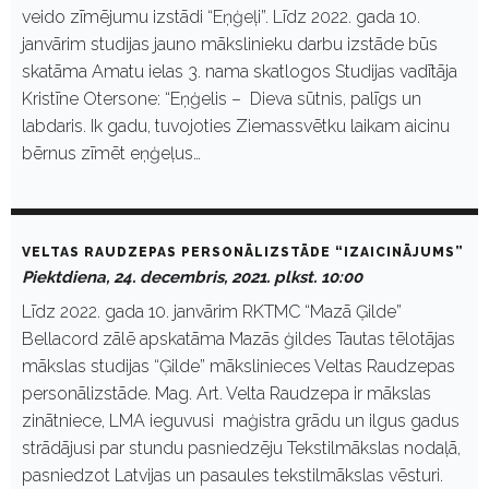
veido zīmējumu izstādi “Eņģeļi”. Līdz 2022. gada 10.
janvārim studijas jauno mākslinieku darbu izstāde būs
skatāma Amatu ielas 3. nama skatlogos Studijas vadītāja
Kristīne Otersone: “Eņģelis – Dieva sūtnis, palīgs un
labdaris. Ik gadu, tuvojoties Ziemassvētku laikam aicinu
bērnus zīmēt eņģeļus…
VELTAS RAUDZEPAS PERSONĀLIZSTĀDE “IZAICINĀJUMS”
Piektdiena, 24. decembris, 2021. plkst. 10:00
Līdz 2022. gada 10. janvārim RKTMC “Mazā Ģilde”
Bellacord zālē apskatāma Mazās ģildes Tautas tēlotājas
mākslas studijas “Ģilde” mākslinieces Veltas Raudzepas
personālizstāde. Mag. Art. Velta Raudzepa ir mākslas
zinātniece, LMA ieguvusi maģistra grādu un ilgus gadus
strādājusi par stundu pasniedzēju Tekstilmākslas nodaļā,
pasniedzot Latvijas un pasaules tekstilmākslas vēsturi.