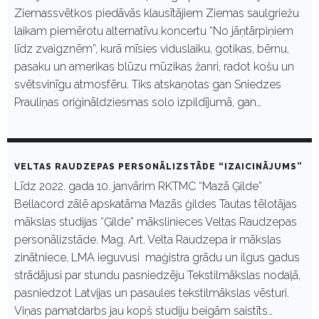
Ziemassvētkos piedāvās klausītājiem Ziemas saulgriežu
laikam piemērotu alternatīvu koncertu “No jāņtārpiņiem
līdz zvaigznēm”, kurā mīsies viduslaiku, gotikas, bērnu,
pasaku un amerikas blūzu mūzikas žanri, radot košu un
svētsvinīgu atmosfēru. Tiks atskaņotas gan Sniedzes
Prauliņas oriģināldziesmas solo izpildījumā, gan…
VELTAS RAUDZEPAS PERSONĀLIZSTĀDE “IZAICINĀJUMS”
Līdz 2022. gada 10. janvārim RKTMC “Mazā Ģilde”
Bellacord zālē apskatāma Mazās ģildes Tautas tēlotājas
mākslas studijas “Ģilde” mākslinieces Veltas Raudzepas
personālizstāde. Mag. Art. Velta Raudzepa ir mākslas
zinātniece, LMA ieguvusi maģistra grādu un ilgus gadus
strādājusi par stundu pasniedzēju Tekstilmākslas nodaļā,
pasniedzot Latvijas un pasaules tekstilmākslas vēsturi.
Viņas pamatdarbs jau kopš studiju beigām saistīts…