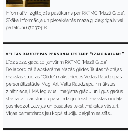
Informatīvi izglītojošs pasākums par RKTMC “Mazā Ģilde”.
Sīkāka informācija un pieteikšanās maza.gilde@riga.lv vai
pa tālruni 67037418.
VELTAS RAUDZEPAS PERSONĀLIZSTĀDE “IZAICINĀJUMS”
Līdz 2022. gada 10. janvārim RKTMC “Mazā Ģilde”
Bellacord zālē apskatāma Mazās ģildes Tautas tēlotājas
mākslas studijas “Ģilde” mākslinieces Veltas Raudzepas
personālizstāde. Mag. Art. Velta Raudzepa ir mākslas
zinātniece, LMA ieguvusi maģistra grādu un ilgus gadus
strādājusi par stundu pasniedzēju Tekstilmākslas nodaļā,
pasniedzot Latvijas un pasaules tekstilmākslas vēsturi.
Viņas pamatdarbs jau kopš studiju beigām saistīts…