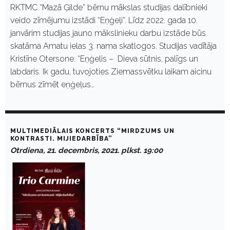
RKTMC “Mazā Ģilde” bērnu mākslas studijas dalībnieki
veido zīmējumu izstādi “Eņģeļi”. Līdz 2022. gada 10.
janvārim studijas jauno mākslinieku darbu izstāde būs
skatāma Amatu ielas 3. nama skatlogos. Studijas vadītāja
Kristīne Otersone: “Eņģelis – Dieva sūtnis, palīgs un
labdaris. Ik gadu, tuvojoties Ziemassvētku laikam aicinu
bērnus zīmēt eņģeļus…
MULTIMEDIĀLAIS KONCERTS “MIRDZUMS UN
KONTRASTI. MIJIEDARBĪBA”
Otrdiena, 21. decembris, 2021. plkst. 19:00