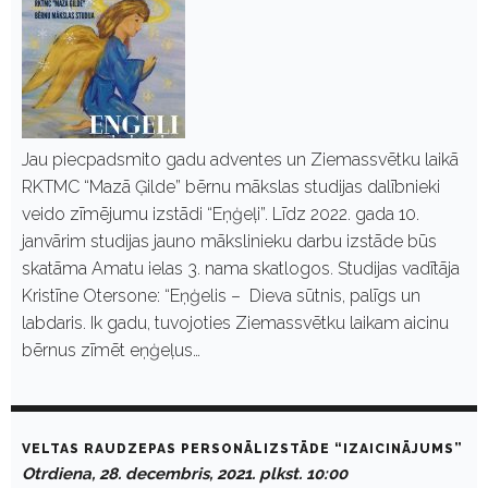
Jau piecpadsmito gadu adventes un Ziemassvētku laikā
RKTMC “Mazā Ģilde” bērnu mākslas studijas dalībnieki
veido zīmējumu izstādi “Eņģeļi”. Līdz 2022. gada 10.
janvārim studijas jauno mākslinieku darbu izstāde būs
skatāma Amatu ielas 3. nama skatlogos. Studijas vadītāja
Kristīne Otersone: “Eņģelis – Dieva sūtnis, palīgs un
labdaris. Ik gadu, tuvojoties Ziemassvētku laikam aicinu
bērnus zīmēt eņģeļus…
VELTAS RAUDZEPAS PERSONĀLIZSTĀDE “IZAICINĀJUMS”
Otrdiena, 28. decembris, 2021. plkst. 10:00