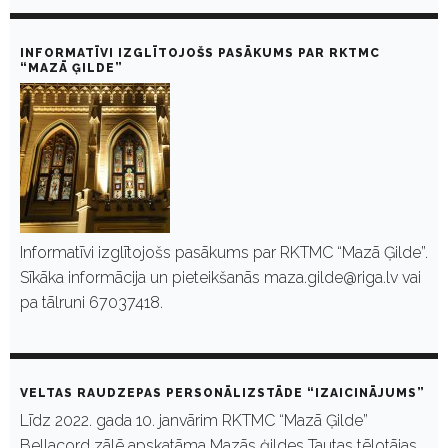
INFORMATĪVI IZGLĪTOJOŠS PASĀKUMS PAR RKTMC
“MAZĀ ĢILDE”
Informatīvi izglītojošs pasākums par RKTMC “Mazā Ģilde”.
Sīkāka informācija un pieteikšanās maza.gilde@riga.lv vai
pa tālruni 67037418.
VELTAS RAUDZEPAS PERSONĀLIZSTĀDE “IZAICINĀJUMS”
Līdz 2022. gada 10. janvārim RKTMC “Mazā Ģilde”
Bellacord zālē apskatāma Mazās ģildes Tautas tēlotājas