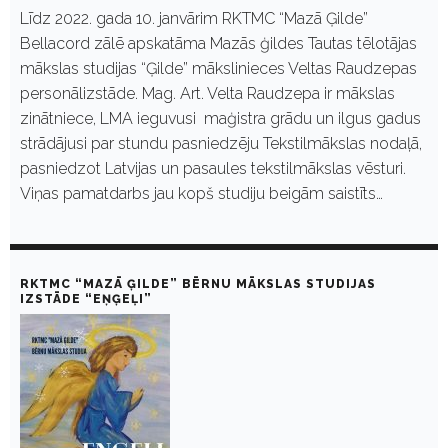
Līdz 2022. gada 10. janvārim RKTMC “Mazā Ģilde”
Bellacord zālē apskatāma Mazās ģildes Tautas tēlotājas
mākslas studijas “Ģilde” mākslinieces Veltas Raudzepas
personālizstāde. Mag. Art. Velta Raudzepa ir mākslas
zinātniece, LMA ieguvusi maģistra grādu un ilgus gadus
strādājusi par stundu pasniedzēju Tekstilmākslas nodaļā,
pasniedzot Latvijas un pasaules tekstilmākslas vēsturi.
Viņas pamatdarbs jau kopš studiju beigām saistīts…
RKTMC “MAZĀ ĢILDE” BĒRNU MĀKSLAS STUDIJAS
IZSTĀDE “EŅĢEĻI”