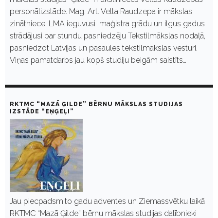
personālizstāde. Mag. Art. Velta Raudzepa ir mākslas
zinātniece, LMA ieguvusi maģistra grādu un ilgus gadus
strādājusi par stundu pasniedzēju Tekstilmākslas nodaļā,
pasniedzot Latvijas un pasaules tekstilmākslas vēsturi.
Viņas pamatdarbs jau kopš studiju beigām saistīts…
RKTMC “MAZĀ ĢILDE” BĒRNU MĀKSLAS STUDIJAS
IZSTĀDE “EŅĢEĻI”
Jau piecpadsmito gadu adventes un Ziemassvētku laikā
RKTMC “Mazā Ģilde” bērnu mākslas studijas dalībnieki