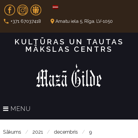
S
Fb
In
Dr
k
i
call
place
+371 67037418
Amatu iela 5, Rīga. LV-1050
p
t
KULTŪRAS UN TAUTAS
o
MĀKSLAS CENTRS
c
o
n
t
e
n
t
MENU
Sākums
/
2021
/
decembris
/
9