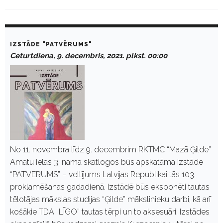
D
a
IZSTĀDE "PATVĒRUMS"
y
Ceturtdiena, 9. decembris, 2021. plkst. 00:00
:
D
e
c
e
m
b
r
i
s
9
No 11. novembra līdz 9. decembrim RKTMC “Mazā Ģilde”
,
Amatu ielas 3. nama skatlogos būs apskatāma izstāde
2
0
“PATVĒRUMS” – veltījums Latvijas Republikai tās 103.
2
proklamēšanas gadadienā. Izstādē būs eksponēti tautas
1
tēlotājas mākslas studijas “Ģilde” mākslinieku darbi, kā arī
košākie TDA “LĪGO” tautas tērpi un to aksesuāri. Izstādes