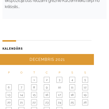
ekspozīcijā būs redzami greznie Kurzemnieku tērpi no
krāšņās…
KALENDĀRS
DECEMBRIS 2021
P
O
T
C
P
S
S
1
2
3
4
5
6
7
8
9
10
11
12
13
14
15
16
17
18
19
20
21
22
23
24
25
26