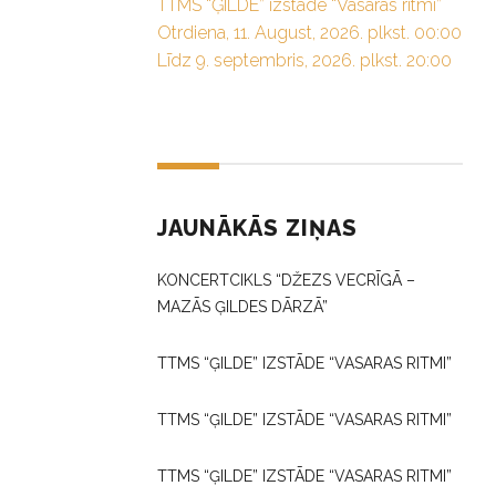
TTMS “ĢILDE” izstāde “Vasaras ritmi”
Otrdiena, 11. August, 2026. plkst. 00:00
Līdz 9. septembris, 2026. plkst. 20:00
JAUNĀKĀS ZIŅAS
KONCERTCIKLS “DŽEZS VECRĪGĀ –
MAZĀS ĢILDES DĀRZĀ”
TTMS “ĢILDE” IZSTĀDE “VASARAS RITMI”
TTMS “ĢILDE” IZSTĀDE “VASARAS RITMI”
TTMS “ĢILDE” IZSTĀDE “VASARAS RITMI”