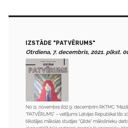
D
a
IZSTĀDE "PATVĒRUMS"
Otrdiena, 7. decembris, 2021. plkst. 0
y
:
D
No 11. novembra līdz 9. decembrim RKTMC “Mazā 
e
“PATVĒRUMS” – veltījums Latvijas Republikai tās 
tēlotājas mākslas studijas “Ģilde” mākslinieku darbi