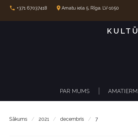
S
call
place
+371 67037418
Amatu iela 5, Rīga. LV-1050
k
i
KULTŪ
p
t
o
c
o
n
PAR MUMS
AMATIERM
t
e
n
Sākums
/
2021
/
decembris
/
7
t