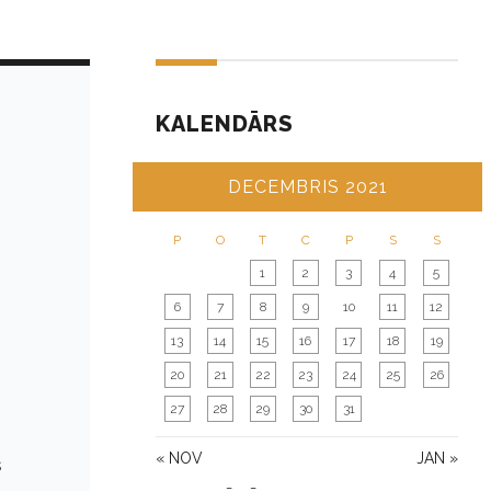
KALENDĀRS
DECEMBRIS 2021
P
O
T
C
P
S
S
1
2
3
4
5
6
7
8
9
10
11
12
13
14
15
16
17
18
19
20
21
22
23
24
25
26
27
28
29
30
31
« NOV
JAN »
s