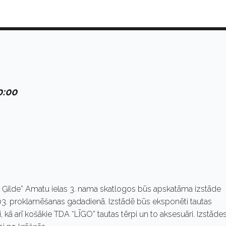
0:00
Ģilde” Amatu ielas 3. nama skatlogos būs apskatāma izstāde
103. proklamēšanas gadadienā. Izstādē būs eksponēti tautas
, kā arī košākie TDA “LĪGO” tautas tērpi un to aksesuāri. Izstāde