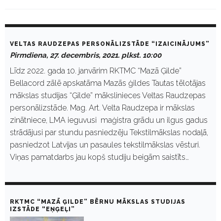
D
a
VELTAS RAUDZEPAS PERSONĀLIZSTĀDE “IZAICINĀJUMS”
y
Pirmdiena, 27. decembris, 2021. plkst. 10:00
:
D
Līdz 2022. gada 10. janvārim RKTMC “Mazā Ģilde”
e
Bellacord zālē apskatāma Mazās ģildes Tautas tēlotājas
c
e
mākslas studijas “Ģilde” mākslinieces Veltas Raudzepas
m
personālizstāde. Mag. Art. Velta Raudzepa ir mākslas
b
r
zinātniece, LMA ieguvusi maģistra grādu un ilgus gadus
i
strādājusi par stundu pasniedzēju Tekstilmākslas nodaļā,
s
2
pasniedzot Latvijas un pasaules tekstilmākslas vēsturi.
7
Viņas pamatdarbs jau kopš studiju beigām saistīts…
,
2
0
2
1
RKTMC “MAZĀ ĢILDE” BĒRNU MĀKSLAS STUDIJAS
IZSTĀDE “EŅĢEĻI”