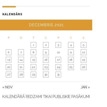
KALENDĀRS
DECEMBRIS 2021
P
O
T
C
P
S
S
1
2
3
4
5
6
7
8
9
10
11
12
13
14
15
16
17
18
19
20
21
22
23
24
25
26
27
28
29
30
31
« NOV
JAN »
KALENDĀRĀ REDZAMI TIKAI PUBLISKIE PASĀKUMI