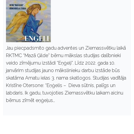
Jau piecpadsmito gadu adventes un Ziemassvētku laikā
RKTMC “Mazā Ģilde” bērnu mākslas studijas dalībnieki
veido zīmējumu izstādi “Eņģeļi”. Līdz 2022. gada 10.
janvārim studijas jauno mākslinieku darbu izstāde būs
skatāma Amatu ielas 3. nama skatlogos. Studijas vadītāja
Kristīne Otersone: “Eņģelis – Dieva sūtnis, palīgs un
labdaris. Ik gadu, tuvojoties Ziemassvētku laikam aicinu
bērnus zīmēt eņģeļus…