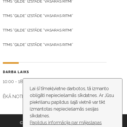
TTMS “ĢILDE” IZSTĀDE “VASARAS RITMI”
TTMS “ĢILDE” IZSTĀDE “VASARAS RITMI”
TTMS “ĢILDE” IZSTĀDE “VASARAS RITMI”
TTMS “ĢILDE” IZSTĀDE “VASARAS RITMI”
DARBA LAIKS
10:00 - 18:30
Lai šī tīmekļvietne darbotos, tā izmanto
obligāti nepieciešamās sīkdatnes. Ar Jūsu
ĒKĀ NOTIEK VIDEO NOVĒROŠANA
piekrišanu papildus šajā vietnē var tikt
izmantotas nepieciešamās sesijas
sīkdatnes.
Papildus informācija par mājaslapas
© 2026 Rīgas pašvaldība, Rīgas valstspilsētas