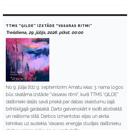
D
a
TTMS “ĢILDE” IZSTĀDE “VASARAS RITMI”
y
Trešdiena, 29. jūlijs, 2026. plkst. 00:00
:
J
ū
l
i
j
s
2
9
,
2
No 9. jūlija līdz 9. septembrim Amatu ielas 3. nama logos
0
būs skatāma izstāde “Vasaras ritmi”, kurā TTMS “ĢILDE”
2
6
dalībnieki dalās savā priekā par dabas skaistumu šajā
brīnišķīgajā gadalaikā. Darbi galvenokārt ir radīti abstraktā
un reālisma stilā. Darbos izmantotas eļļas un akrila
tehnikas uz audekla. Vasaras enerģija studijas dalībnieku