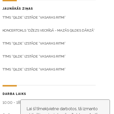
JAUNĀKĀS ZIŅAS
TTMS “ĢILDE” IZSTĀDE “VASARAS RITMI”
KONCERTCIKLS “DŽEZS VECRĪGĀ – MAZĀS ĢILDES DĀRZĀ”
TTMS “ĢILDE” IZSTĀDE “VASARAS RITMI”
TTMS “ĢILDE” IZSTĀDE “VASARAS RITMI”
TTMS “ĢILDE” IZSTĀDE “VASARAS RITMI”
DARBA LAIKS
10:00 - 18:30
Lai šī tīmekļvietne darbotos, tā izmanto