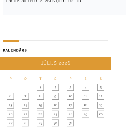
darbos aicina mūs visus ņemt dalību…
KALENDĀRS
JŪLIJS 2026
P
O
T
C
P
S
S
1
2
3
4
5
6
7
8
9
10
11
12
13
14
15
16
17
18
19
20
21
22
23
24
25
26
27
28
29
30
31