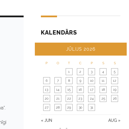
KALENDĀRS
JŪLIJS 2026
P
O
T
C
P
S
S
1
2
3
4
5
6
7
8
9
10
11
12
13
14
15
16
17
18
19
20
21
22
23
24
25
26
a”.
27
28
29
30
31
« JUN
AUG »
īgi