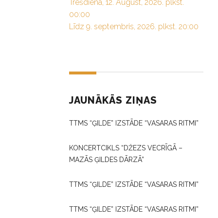
Trešdiena, 12. August, 2026. plkst.
00:00
Līdz 9. septembris, 2026. plkst. 20:00
JAUNĀKĀS ZIŅAS
TTMS “ĢILDE” IZSTĀDE “VASARAS RITMI”
KONCERTCIKLS “DŽEZS VECRĪGĀ –
MAZĀS ĢILDES DĀRZĀ”
TTMS “ĢILDE” IZSTĀDE “VASARAS RITMI”
TTMS “ĢILDE” IZSTĀDE “VASARAS RITMI”