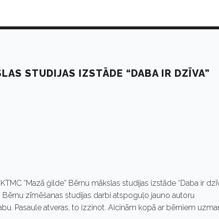
AS STUDIJAS IZSTĀDE “DABA IR DZĪVA”
 KTMC “Mazā ģilde” Bērnu mākslas studijas izstāde “Daba ir dzīv
as. Bērnu zīmēšanas studijas darbi atspoguļo jauno autoru
u. Pasaule atveras, to izzinot. Aicinām kopā ar bērniem uzman