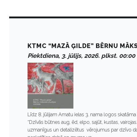
D
a
KTMC “MAZĀ ĢILDE” BĒRNU MĀKSL
Piektdiena, 3. jūlijs, 2026. plkst. 00:00
y
:
J
Līdz 8. jūlijam Amatu ielas 3. nama logos skatāma
ū
“Dzīvās būtnes aug, ēd, elpo, sajūt, kustas, vairoj
uzmanīgus un detalizētus vērojumus par dzīvo dab