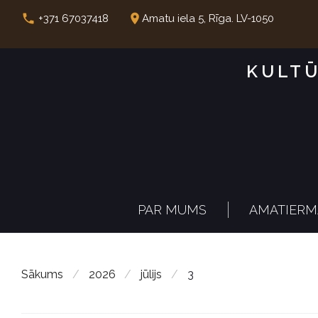
S
call
place
+371 67037418
Amatu iela 5, Rīga. LV-1050
k
i
KULTŪ
p
t
o
c
o
n
PAR MUMS
AMATIERM
t
e
n
Sākums
/
2026
/
jūlijs
/
3
t