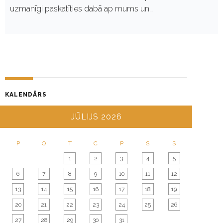
uzmanīgi paskatīties dabā ap mums un…
KALENDĀRS
JŪLIJS 2026
P
O
T
C
P
S
S
1
2
3
4
5
6
7
8
9
10
11
12
13
14
15
16
17
18
19
20
21
22
23
24
25
26
27
28
29
30
31