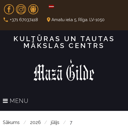
S
Fb
In
Dr
k
i
call
place
+371 67037418
Amatu iela 5, Rīga. LV-1050
p
t
KULTŪRAS UN TAUTAS
o
MĀKSLAS CENTRS
c
o
n
t
e
n
t
MENU
Sākums
/
2026
/
jūlijs
/
7