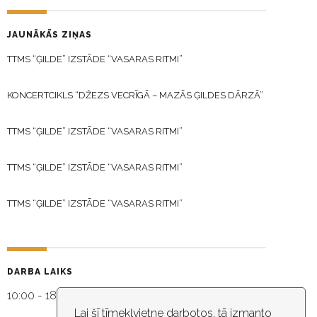
JAUNĀKĀS ZIŅAS
TTMS “ĢILDE” IZSTĀDE “VASARAS RITMI”
KONCERTCIKLS “DŽEZS VECRĪGĀ – MAZĀS ĢILDES DĀRZĀ”
TTMS “ĢILDE” IZSTĀDE “VASARAS RITMI”
TTMS “ĢILDE” IZSTĀDE “VASARAS RITMI”
TTMS “ĢILDE” IZSTĀDE “VASARAS RITMI”
DARBA LAIKS
10:00 - 18:30
Lai šī tīmekļvietne darbotos, tā izmanto