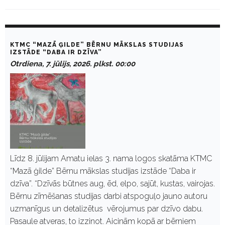
D
a
KTMC “MAZĀ ĢILDE” BĒRNU MĀKSLAS STUDIJAS
y
IZSTĀDE “DABA IR DZĪVA”
:
Otrdiena, 7. jūlijs, 2026. plkst. 00:00
J
ū
l
i
j
s
7
,
2
0
2
Līdz 8. jūlijam Amatu ielas 3. nama logos skatāma KTMC
6
“Mazā ģilde” Bērnu mākslas studijas izstāde “Daba ir
dzīva”. “Dzīvās būtnes aug, ēd, elpo, sajūt, kustas, vairojas.
Bērnu zīmēšanas studijas darbi atspoguļo jauno autoru
uzmanīgus un detalizētus vērojumus par dzīvo dabu.
Pasaule atveras, to izzinot. Aicinām kopā ar bērniem