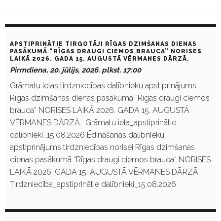
D
a
APSTIPRINĀTIE TIRGOTĀJI RĪGAS DZIMŠANAS DIENAS
y
PASĀKUMĀ “RĪGAS DRAUGI CIEMOS BRAUCA” NORISES
LAIKĀ 2026. GADA 15. AUGUSTĀ VĒRMANES DĀRZĀ.
:
J
Pirmdiena, 20. jūlijs, 2026. plkst. 17:00
ū
Grāmatu ielas tirdzniecības dalībnieku apstiprinājums
l
i
Rīgas dzimšanas dienas pasākumā “Rīgas draugi ciemos
j
brauca” NORISES LAIKĀ 2026. GADA 15. AUGUSTĀ
s
2
VĒRMANES DĀRZĀ. Grāmatu iela_apstiprinātie
0
dalībnieki_15.08.2026 Ēdināšanas dalībnieku
,
2
apstiprinājums tirdzniecības norisei Rīgas dzimšanas
0
dienas pasākumā “Rīgas draugi ciemos brauca” NORISES
2
6
LAIKĀ 2026. GADA 15. AUGUSTĀ VĒRMANES DĀRZĀ.
Tirdzniecība_apstiprinātie dalībnieki_15.08.2026