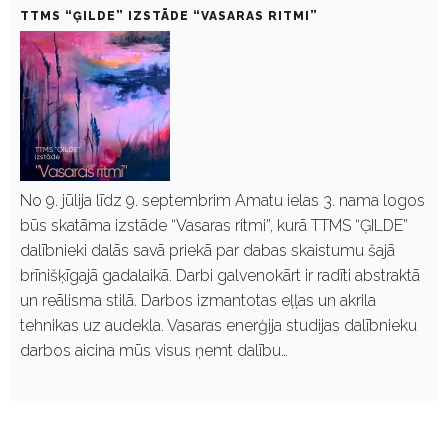
TTMS “ĢILDE” IZSTĀDE “VASARAS RITMI”
No 9. jūlija līdz 9. septembrim Amatu ielas 3. nama logos
būs skatāma izstāde “Vasaras ritmi”, kurā TTMS “ĢILDE”
dalībnieki dalās savā priekā par dabas skaistumu šajā
brīnišķīgajā gadalaikā. Darbi galvenokārt ir radīti abstraktā
un reālisma stilā. Darbos izmantotas eļļas un akrila
tehnikas uz audekla. Vasaras enerģija studijas dalībnieku
darbos aicina mūs visus ņemt dalību…