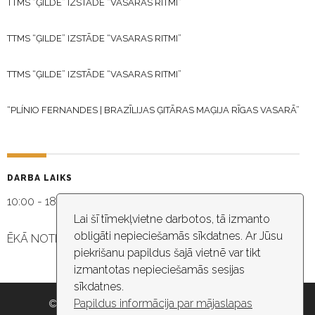
TTMS “ĢILDE” IZSTĀDE “VASARAS RITMI”
TTMS “ĢILDE” IZSTĀDE “VASARAS RITMI”
TTMS “ĢILDE” IZSTĀDE “VASARAS RITMI”
“PLÍNIO FERNANDES | BRAZĪLIJAS ĢITĀRAS MAĢIJA RĪGAS VASARĀ”
DARBA LAIKS
10:00 - 18:30
Lai šī tīmekļvietne darbotos, tā izmanto
obligāti nepieciešamās sīkdatnes. Ar Jūsu
ĒKĀ NOTIEK VIDEO NOVĒROŠANA
piekrišanu papildus šajā vietnē var tikt
izmantotas nepieciešamās sesijas
sīkdatnes.
Papildus informācija par mājaslapas
© 2026 Rīgas pašvaldība, Rīgas valstspilsētas