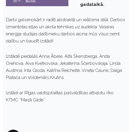
gadalaikā.
Darbi galvenokārt ir radīti abstraktā un reālisma stilā. Darbos
izmantotas eļļas un akrila tehnikas uz audekla. Vasaras
enerģija studijas dalībnieku darbos aicina mūs visus ņemt
dalību un baudīt izstādi!
Izstādē piedalās Anna Ābele, Alfa Škensberga, Anda
Orehova, Aiva Kvetkovska, Jekaterina Ščerbovskaja, Linda
Austriņa, Inta Gloda, Katrīna Reichelte, Vineta Caune, Daiga
Platača un Voldemārs Krutins.
Izstādi ar Rīgas valstspilsētas pašvaldības atbalstu rīko
KTMC “Mazā Ģilde”.
P