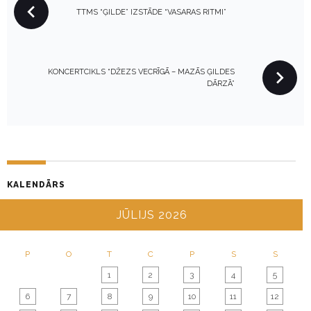
TTMS “ĢILDE” IZSTĀDE “VASARAS RITMI”
O
S
T
N
KONCERTCIKLS “DŽEZS VECRĪGĀ – MAZĀS ĢILDES
DĀRZĀ”
A
V
I
G
A
T
KALENDĀRS
I
JŪLIJS 2026
O
N
P
O
T
C
P
S
S
1
2
3
4
5
6
7
8
9
10
11
12