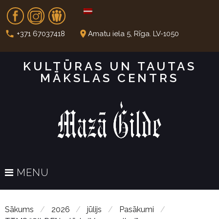
S
Fb
In
Dr
k
i
call
place
+371 67037418
Amatu iela 5, Rīga. LV-1050
p
t
KULTŪRAS UN TAUTAS
o
MĀKSLAS CENTRS
c
o
n
t
e
n
t
MENU
Sākums
/
2026
/
jūlijs
/
Pasākumi
/