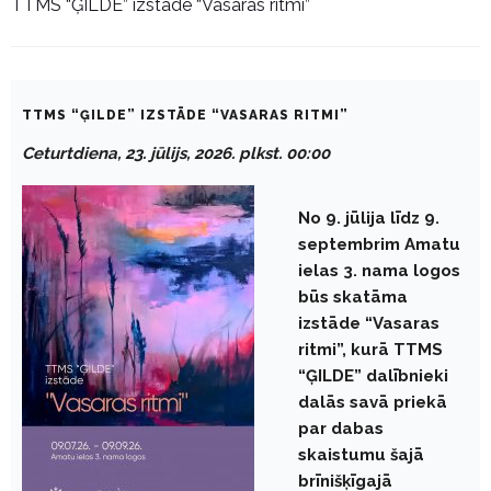
TTMS “ĢILDE” izstāde “Vasaras ritmi”
TTMS “ĢILDE” IZSTĀDE “VASARAS RITMI”
Ceturtdiena, 23. jūlijs, 2026. plkst. 00:00
No 9. jūlija līdz 9.
septembrim Amatu
ielas 3. nama logos
būs skatāma
izstāde “Vasaras
ritmi”, kurā TTMS
“ĢILDE” dalībnieki
dalās savā priekā
par dabas
skaistumu šajā
brīnišķīgajā