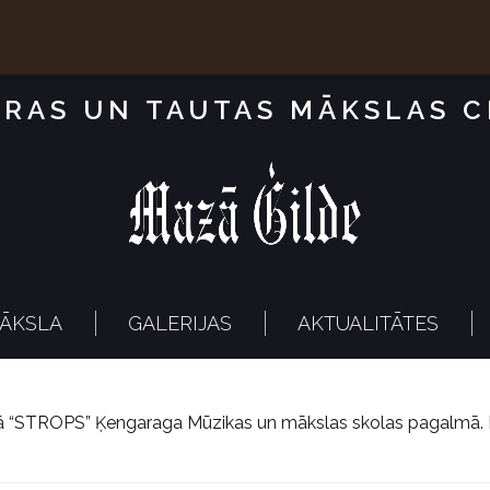
RAS UN TAUTAS MĀKSLAS 
ĀKSLA
GALERIJAS
AKTUALITĀTES
pā “STROPS” Ķengaraga Mūzikas un mākslas skolas pagalmā. 