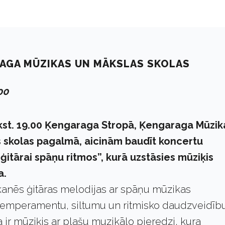
AGA MŪZIKAS UN MĀKSLAS SKOLAS
00
 plkst. 19.00 Ķengaraga Stropā, Ķengaraga Mūzik
 skolas pagalmā, aicinām baudīt koncertu
ģitārai spāņu ritmos”, kurā uzstāsies mūziķis
a.
kanēs ģitāras melodijas ar spāņu mūzikas
 temperamentu, siltumu un ritmisko daudzveidību
 ir mūziķis ar plašu muzikālo pieredzi, kura