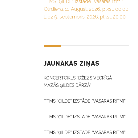
TTMS “ĢILDE” izstāde “Vasaras ritmi”
Otrdiena, 11. August, 2026. plkst. 00:00
Līdz 9. septembris, 2026. plkst. 20:00
JAUNĀKĀS ZIŅAS
KONCERTCIKLS “DŽEZS VECRĪGĀ –
MAZĀS ĢILDES DĀRZĀ”
TTMS “ĢILDE” IZSTĀDE “VASARAS RITMI”
TTMS “ĢILDE” IZSTĀDE “VASARAS RITMI”
TTMS “ĢILDE” IZSTĀDE “VASARAS RITMI”