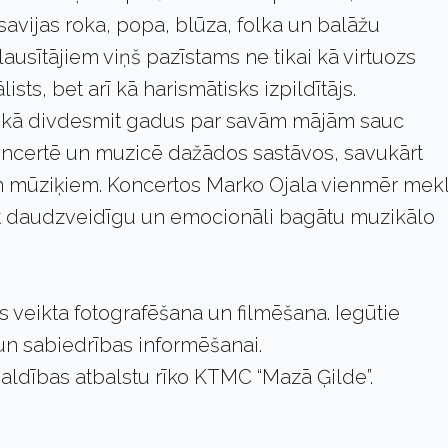
savijas roka, popa, blūza, folka un balāžu
lausītājiem viņš pazīstams ne tikai kā virtuozs
ists, bet arī kā harismātisks izpildītājs.
nekā divdesmit gadus par savām mājām sauc
vi koncertē un muzicē dažādos sastāvos, savukārt
m mūziķiem. Koncertos Marko Ojala vienmēr mek
jot daudzveidīgu un emocionāli bagātu muzikālo
 veikta fotografēšana un filmēšana. Iegūtie
i un sabiedrības informēšanai.
aldības atbalstu rīko KTMC “Mazā Ģilde”.