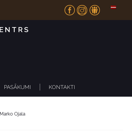
Fb
In
Dr
CENTRS
PASĀKUMI
KONTAKTI
Marko Ojala