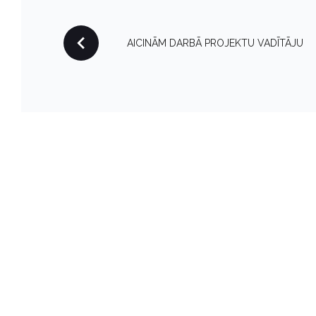
P
AICINĀM DARBĀ PROJEKTU VADĪTĀJU
O
S
T
N
A
V
I
G