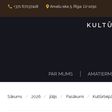
S
call
place
+371 67037418
Amatu iela 5, Rīga. LV-1050
k
i
KULTŪ
p
t
o
c
o
n
PAR MUMS
AMATIERM
t
e
n
Sākums
/
2026
/
jūlijs
/
Pasākumi
/
Kultūrtel
t