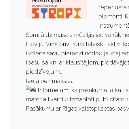
repertuārā 
elementi. K
instrumentāl
Somijā dzimušais mūziķis jau vairāk 
Latviju. Viņš brīvi runā latviski, aktī
ikdienā savu pieredzi nodod jaunajie
īpašu saikni ar klausītājiem, piedāvā
piedzīvojumu.
Ieeja bez maksas.
Informējam, ka pasākuma laikā tiks
materiāli var tikt izmantoti publicitāte
Pasākumu ar Rīgas valstspilsetas pašv