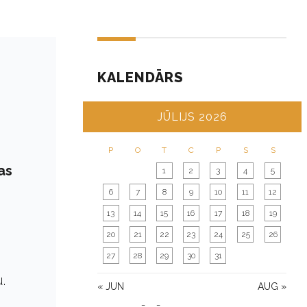
KALENDĀRS
JŪLIJS 2026
P
O
T
C
P
S
S
as
1
2
3
4
5
6
7
8
9
10
11
12
13
14
15
16
17
18
19
20
21
22
23
24
25
26
27
28
29
30
31
.
« JUN
AUG »