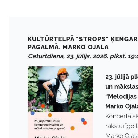
KULTŪRTELPĀ "STROPS" ĶENGAR
PAGALMĀ. MARKO OJALA
Ceturtdiena, 23. jūlijs, 2026. plkst. 19:
23. jūlijā
un mākslas
“Melodijas 
Marko Ojal
Koncertā s
raksturīgo
Marko Ojala