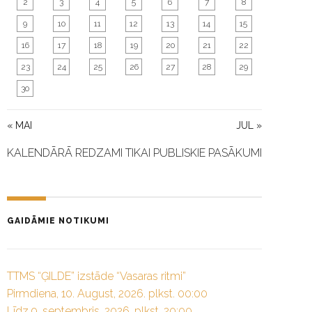
2
3
4
5
6
7
8
9
10
11
12
13
14
15
16
17
18
19
20
21
22
23
24
25
26
27
28
29
30
« MAI
JUL »
KALENDĀRĀ REDZAMI TIKAI PUBLISKIE PASĀKUMI
GAIDĀMIE NOTIKUMI
TTMS “ĢILDE” izstāde “Vasaras ritmi”
Pirmdiena, 10. August, 2026. plkst. 00:00
Līdz 9. septembris, 2026. plkst. 20:00