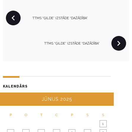
P
TTMS “ĢILDE” IZSTĀDE “DAŽĀDĪBA”
O
S
T
N
TTMS “ĢILDE” IZSTĀDE “DAŽĀDĪBA”
A
V
I
G
A
KALENDĀRS
T
I
JŪNIJS 2025
O
N
P
O
T
C
P
S
S
1