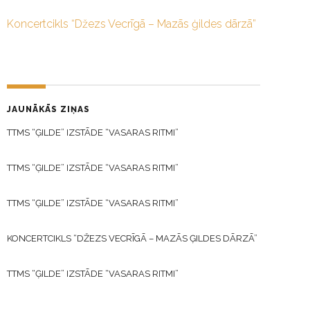
Koncertcikls “Džezs Vecrīgā – Mazās ģildes dārzā”
JAUNĀKĀS ZIŅAS
TTMS “ĢILDE” IZSTĀDE “VASARAS RITMI”
TTMS “ĢILDE” IZSTĀDE “VASARAS RITMI”
TTMS “ĢILDE” IZSTĀDE “VASARAS RITMI”
KONCERTCIKLS “DŽEZS VECRĪGĀ – MAZĀS ĢILDES DĀRZĀ”
TTMS “ĢILDE” IZSTĀDE “VASARAS RITMI”