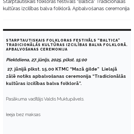
Starptautiskais folkloras festivāls “Baltica” Tradicionālās
kultūras izcilības balva folklorā. Apbalvošanas ceremonija
STARPTAUTISKAIS FOLKLORAS FESTIVĀLS “BALTICA”
TRADICIONĀLĀS KULTŪRAS IZCILĪBAS BALVA FOLKLORĀ.
APBALVOŠANAS CEREMONIJA
Piektdiena, 27. jūnijs, 2025. plkst. 15:00
27. jūnijā plkst. 15.00 KTMC “Mazā ģilde” Lielajā
zālē notiks apbalvošanas ceremonija “Tradicionālās
kultūras izcilības balva folklorā”.
Pasākuma vadītājs Valdis Muktupāvels.
Ieeja bez maksas