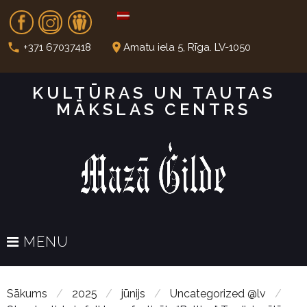
S
Fb
In
Dr
k
i
call
place
+371 67037418
Amatu iela 5, Rīga. LV-1050
p
t
KULTŪRAS UN TAUTAS
o
MĀKSLAS CENTRS
c
o
n
t
e
n
t
MENU
Sākums
/
2025
/
jūnijs
/
Uncategorized @lv
/