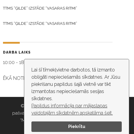
TTMS “ĢILDE” IZSTĀDE “VASARAS RITMI”
TTMS “ĢILDE” IZSTĀDE “VASARAS RITMI”
DARBA LAIKS
10:00 - 18:30
Lai šī tīmekļvietne darbotos, tā izmanto
obligāti nepieciešamās sīkdatnes. Ar Jūsu
ĒKĀ NOTIEK VIDEO NOVĒROŠANA
piekrišanu papildus šajā vietnē var tikt
izmantotas nepieciešamās sesijas
sīkdatnes.
Papildus informācija par mājaslapas
© 2026 Rīgas pašvaldība, Rīgas valstspilsētas
veidotajām sīkdatnēm apskatāma šeit.
pašvaldības iestāde “Kultūras un tautas mākslas centrs
“Mazā Ģilde”” , e-pasts: maza.gilde@riga.lv, tālr:
Piekrītu
67037418