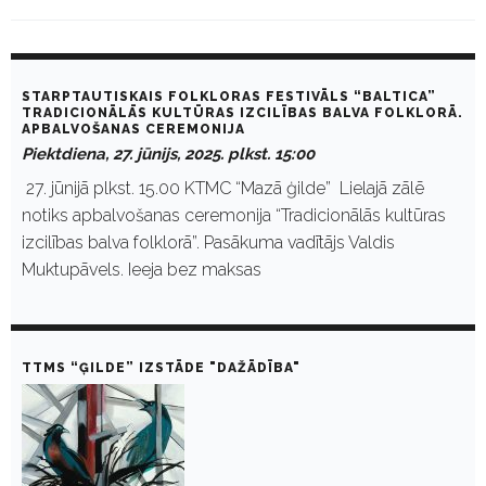
D
a
STARPTAUTISKAIS FOLKLORAS FESTIVĀLS “BALTICA”
y
TRADICIONĀLĀS KULTŪRAS IZCILĪBAS BALVA FOLKLORĀ.
APBALVOŠANAS CEREMONIJA
:
J
Piektdiena, 27. jūnijs, 2025. plkst. 15:00
ū
27. jūnijā plkst. 15.00 KTMC “Mazā ģilde” Lielajā zālē
n
i
notiks apbalvošanas ceremonija “Tradicionālās kultūras
j
izcilības balva folklorā”. Pasākuma vadītājs Valdis
s
2
Muktupāvels. Ieeja bez maksas
7
,
2
0
2
TTMS “ĢILDE” IZSTĀDE "DAŽĀDĪBA"
5