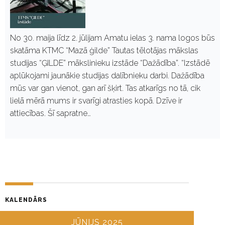
No 30. maija līdz 2. jūlijam Amatu ielas 3. nama logos būs
skatāma KTMC “Mazā ģilde” Tautas tēlotājas mākslas
studijas “ĢILDE” mākslinieku izstāde “Dažādība”. “Izstādē
aplūkojami jaunākie studijas dalībnieku darbi. Dažādība
mūs var gan vienot, gan arī šķirt. Tas atkarīgs no tā, cik
lielā mērā mums ir svarīgi atrasties kopā. Dzīve ir
attiecības. Šī sapratne…
KALENDĀRS
JŪNIJS 2025