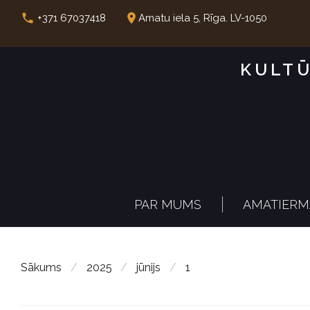
S
call
place
+371 67037418
Amatu iela 5, Rīga. LV-1050
k
i
KULTŪ
p
t
o
c
o
n
PAR MUMS
AMATIERM
t
e
n
Sākums
/
2025
/
jūnijs
/
1
t