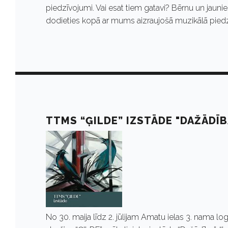
0
piedzīvojumi. Vai esat tiem gatavi? Bērnu un jaunie
dodieties kopā ar mums aizraujošā muzikālā pied
2
5
TTMS “ĢILDE” IZSTĀDE "DAŽĀDĪB
No 30. maija līdz 2. jūlijam Amatu ielas 3. nama 