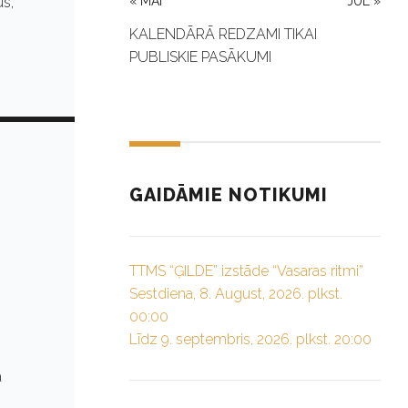
us,
« MAI
JUL »
KALENDĀRĀ REDZAMI TIKAI
PUBLISKIE PASĀKUMI
GAIDĀMIE NOTIKUMI
TTMS “ĢILDE” izstāde “Vasaras ritmi”
Sestdiena, 8. August, 2026. plkst.
00:00
Līdz 9. septembris, 2026. plkst. 20:00
a