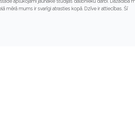
Izstādē aplūkojami jaunākie studijas dalībnieku darbi. Dažādība 
lielā mērā mums ir svarīgi atrasties kopā. Dzīve ir attiecības. Šī