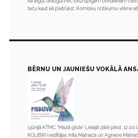
n
kā iegūt draugu).Pēc bezrūpīgām brīvdienām četri a
taču kaut kā pietrūkst. Komisku notikumu virkne at
i
j
s
BĒRNU UN JAUNIEŠU VOKĀLĀ AN
1
,
2
1.jūnijā KTMC “Mazā ģilde” Lielajā zālē plkst. 12.
KOLIBRI (vadītājas Inita Malnača un Agnese Malnača