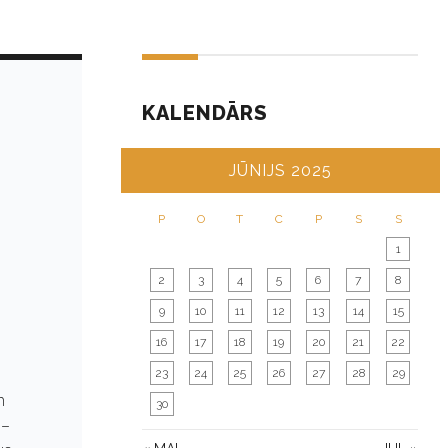
KALENDĀRS
JŪNIJS 2025
P
O
T
C
P
S
S
1
2
3
4
5
6
7
8
9
10
11
12
13
14
15
16
17
18
19
20
21
22
23
24
25
26
27
28
29
m
30
 –