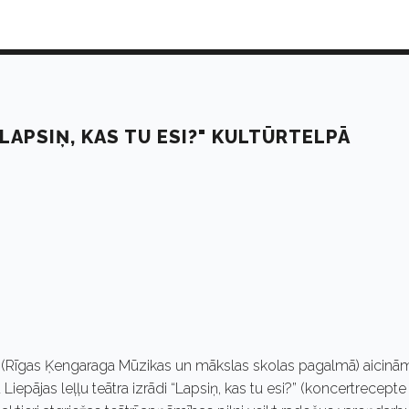
"LAPSIŅ, KAS TU ESI?" KULTŪRTELPĀ
agā (Rīgas Ķengaraga Mūzikas un mākslas skolas pagalmā) aicinā
 Liepājas leļļu teātra izrādi “Lapsiņ, kas tu esi?” (koncertrecepte