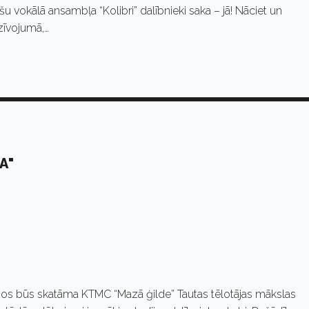
šu vokālā ansambļa “Kolibri” dalībnieki saka – jā! Nāciet un
zīvojumā,…
A"
logos būs skatāma KTMC “Mazā ģilde” Tautas tēlotājas mākslas