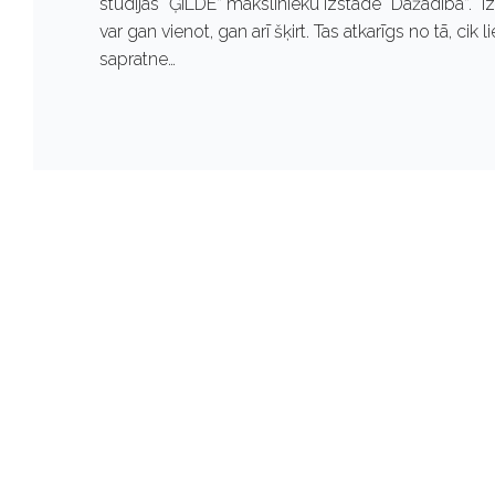
studijas “ĢILDE” mākslinieku izstāde “Dažādība”. “
var gan vienot, gan arī šķirt. Tas atkarīgs no tā, cik 
sapratne…