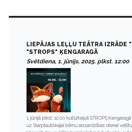
D
a
LIEPĀJAS LEĻĻU TEĀTRA IZRĀDE 
"STROPS" ĶENGARAGĀ
y
Svētdiena, 1. jūnijs, 2025. plkst. 12:00
:
J
ū
1. jūnijā plkst. 12.00 kultūrtelpā STROPS Kengar
uz Starptautiskajai bērnu aizsardzības dienai veltītu