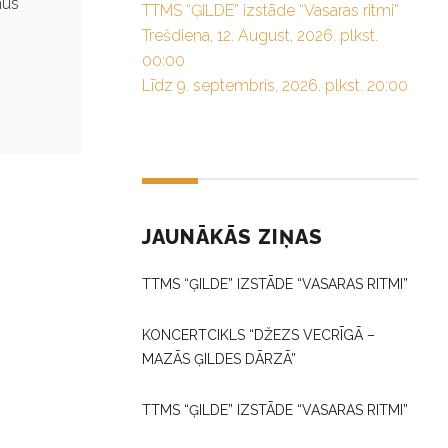
mūs
TTMS “ĢILDE” izstāde “Vasaras ritmi”
Trešdiena, 12. August, 2026. plkst.
00:00
Līdz 9. septembris, 2026. plkst. 20:00
JAUNĀKĀS ZIŅAS
TTMS “ĢILDE” IZSTĀDE “VASARAS RITMI”
KONCERTCIKLS “DŽEZS VECRĪGĀ –
MAZĀS ĢILDES DĀRZĀ”
TTMS “ĢILDE” IZSTĀDE “VASARAS RITMI”