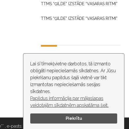
TTMS “ĢILDE” IZSTĀDE “VASARAS RITMI”
TTMS “ĢILDE” IZSTĀDE “VASARAS RITMI”
DARBA LAIKS
Lai šī tīmekļvietne darbotos, tā izmanto
obligāti nepieciešamās sīkdatnes. Ar Jūsu
10:00 - 18:30
piekrišanu papildus šajā vietnē var tikt
izmantotas nepieciešamās sesijas
ĒKĀ NOTIEK VIDEO NOVĒROŠANA
sīkdatnes.
Papildus informācija par mājaslapas
veidotajām sīkdatnēm apskatāma šeit.
Piekrītu
” , e-pasts: maza.gilde@riga.lv, tālr: 67037418