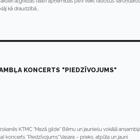
ktieri atgriežas teātrī apņēmības pilni veikt radošus varoņdarb
klāj kā draudzībā…
SAMBĻA KONCERTS "PIEDZĪVOJUMS"
00 izskanēs KTMC “Mazā ģilde” Bērnu un jauniešu vokālā ansambļ
) koncerts “Piedzīvojums”.Vasara – prieks, atpūta un jauni