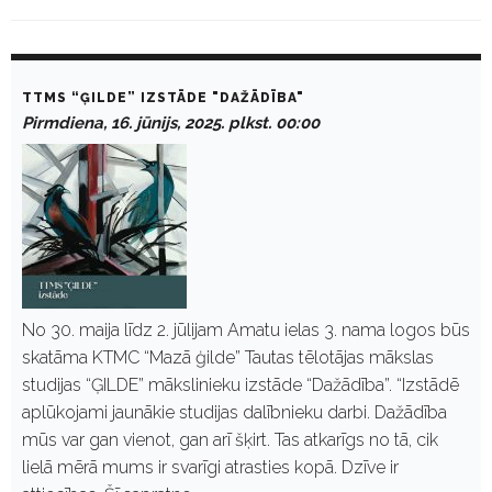
D
a
TTMS “ĢILDE” IZSTĀDE "DAŽĀDĪBA"
y
Pirmdiena, 16. jūnijs, 2025. plkst. 00:00
:
J
ū
n
i
j
s
1
6
,
2
No 30. maija līdz 2. jūlijam Amatu ielas 3. nama logos būs
0
skatāma KTMC “Mazā ģilde” Tautas tēlotājas mākslas
2
5
studijas “ĢILDE” mākslinieku izstāde “Dažādība”. “Izstādē
aplūkojami jaunākie studijas dalībnieku darbi. Dažādība
mūs var gan vienot, gan arī šķirt. Tas atkarīgs no tā, cik
lielā mērā mums ir svarīgi atrasties kopā. Dzīve ir