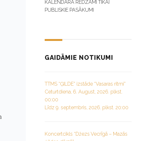
KALENDĀRĀ REDZAMI TIKAI
PUBLISKIE PASĀKUMI
GAIDĀMIE NOTIKUMI
TTMS “ĢILDE” izstāde “Vasaras ritmi”
Ceturtdiena, 6. August, 2026. plkst.
00:00
Līdz 9. septembris, 2026. plkst. 20:00
a
Koncertcikls “Džezs Vecrīgā – Mazās