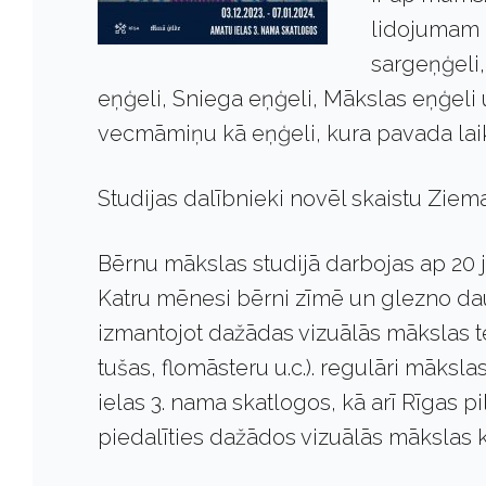
lidojumam 
sargeņģeli
eņģeli, Sniega eņģeli, Mākslas eņģeli
vecmāmiņu kā eņģeli, kura pavada lai
Studijas dalībnieki novēl skaistu Ziem
Bērnu mākslas studijā darbojas ap 20 
Katru mēnesi bērni zīmē un glezno d
izmantojot dažādas vizuālās mākslas te
tušas, flomāsteru u.c.). regulāri māksla
ielas 3. nama skatlogos, kā arī Rīgas pi
piedalīties dažādos vizuālās mākslas 