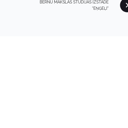
BĒRNU MĀKSLAS STUDIJAS IZSTĀDE
“EŅĢEĻI”