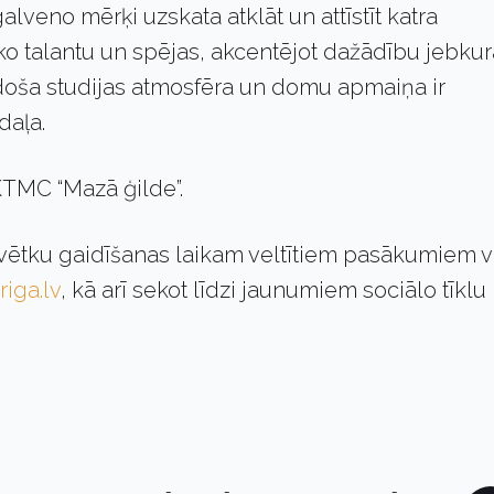
alveno mērķi uzskata atklāt un attīstīt katra
ko talantu un spējas, akcentējot dažādību jebku
doša studijas atmosfēra un domu apmaiņa ir
daļa.
KTMC “Mazā ģilde”.
vētku gaidīšanas laikam veltītiem pasākumiem v
riga.lv
, kā arī sekot līdzi jaunumiem sociālo tīklu