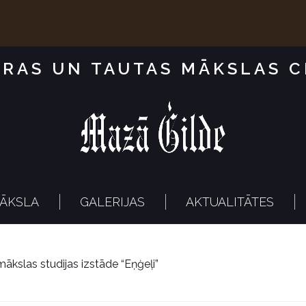
RAS UN TAUTAS MĀKSLAS 
ĀKSLA
GALERIJAS
AKTUALITĀTES
ākslas studijas izstāde “Eņģeļi”