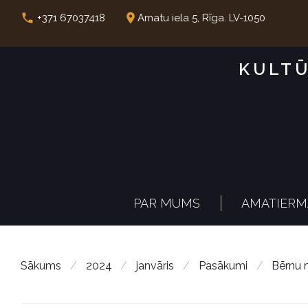
S
call
place
+371 67037418
Amatu iela 5, Rīga. LV-1050
k
i
KULTŪ
p
t
o
c
o
n
PAR MUMS
AMATIERM
t
e
n
Sākums
/
2024
/
janvāris
/
Pasākumi
/
Bērnu m
t