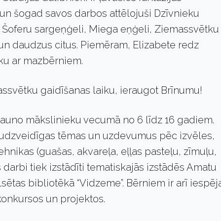
un šogad savos darbos attēlojuši Dzīvnieku
, Šoferu sargeņģeli, Miega eņģeli, Ziemassvētku
 un daudzus citus. Piemēram, Elizabete redz
ku ar mazbērniem.
assvētku gaidīšanas laiku, ieraugot Brīnumu!
jauno mākslinieku vecumā no 6 līdz 16 gadiem.
audzveidīgas tēmas un uzdevumus pēc izvēles,
hnikas (guašas, akvareļa, eļļas pasteļu, zīmuļu,
s darbi tiek izstādīti tematiskajās izstādēs Amatu
lsētas bibliotēkā “Vidzeme”. Bērniem ir arī iespēj
konkursos un projektos.