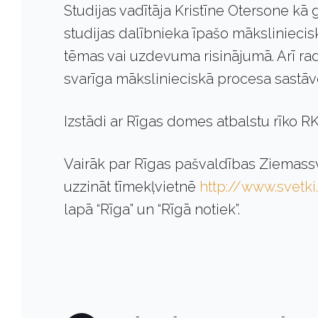
Studijas vadītāja Kristīne Otersone kā g
studijas dalībnieka īpašo māksliniecis
tēmas vai uzdevuma risinājumā. Arī ra
svarīga mākslinieciskā procesa sastāv
Izstādi ar Rīgas domes atbalstu rīko R
Vairāk par Rīgas pašvaldības Ziemass
uzzināt tīmekļvietnē
http://www.svetki.
lapā “Rīga” un “Rīgā notiek”.