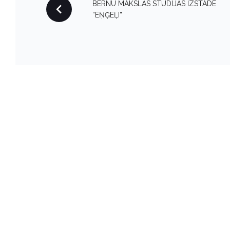
P
BĒRNU MĀKSLAS STUDIJAS IZSTĀDE
“EŅĢEĻI”
O
S
T
N
A
V
I
G
A