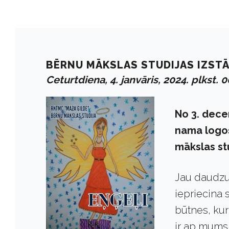
BĒRNU MĀKSLAS STUDIJAS IZSTĀ
Ceturtdiena, 4. janvāris, 2024. plkst. 
No 3. dece
nama logo
mākslas stu
Jau daudzu
iepriecina 
būtnes, kur
ir ap mums. 