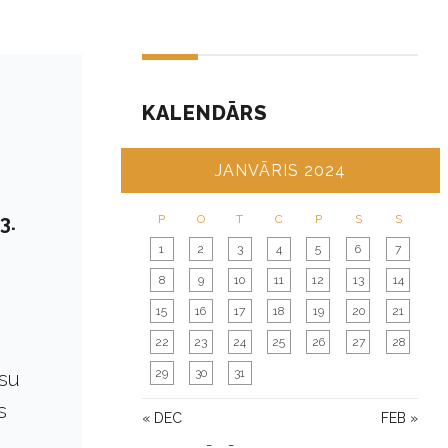
KALENDĀRS
JANVĀRIS 2024
3.
P
O
T
C
P
S
S
1
2
3
4
5
6
7
8
9
10
11
12
13
14
15
16
17
18
19
20
21
22
23
24
25
26
27
28
29
30
31
esu
s
« DEC
FEB »