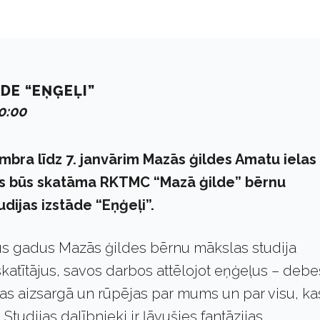
DE “EŅĢEĻI”
00:00
mbra līdz 7. janvārim Mazās ģildes Amatu ielas 
s būs skatāma RKTMC “Mazā ģilde” bērnu
dijas izstāde “Eņģeļi”.
s gadus Mazās ģildes bērnu mākslas studija
skatītājus, savos darbos attēlojot eņģeļus – deb
as aizsargā un rūpējas par mums un par visu, ka
Studijas dalībnieki ir ļāvušies fantāzijas